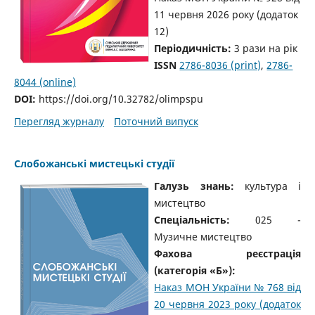
11 червня 2026 року
(додаток
12)
Періодичність:
3 рази на рік
ISSN
2786-8036 (print)
,
2786-
8044 (online)
DOI:
https://doi.org/10.32782/olimpspu
Перегляд журналу
Поточний випуск
Слобожанські мистецькі студії
Галузь знань:
культура і
мистецтво
Спеціальність:
025 -
Музичне мистецтво
Фахова реєстрація
(категорія «Б»):
Наказ МОН України № 768 від
20 червня 2023 року (додаток