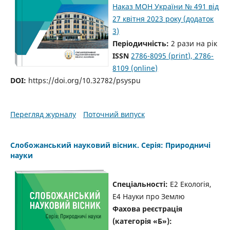
Наказ МОН України № 491 від
27 квітня 2023 року (додаток
3)
Періодичність:
2 рази на рік
ISSN
2786-8095 (print), 2786-
8109 (online)
DOI:
https://doi.org/10.32782/psyspu
Перегляд журналу
Поточний випуск
Слобожанський науковий вісник. Серія: Природничі
науки
Спеціальності:
E2 Екологія,
E4 Науки про Землю
Фахова реєстрація
(категорія «Б»):