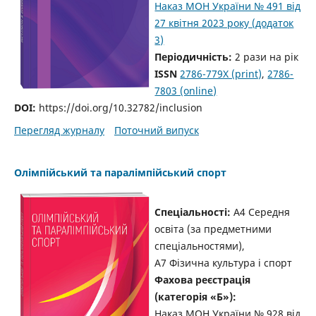
Наказ МОН України № 491 від
27 квітня 2023 року (додаток
3)
Періодичність:
2 рази на рік
ISSN
2786-779X (print)
,
2786-
7803 (online)
DOI:
https://doi.org/10.32782/inclusion
Перегляд журналу
Поточний випуск
Олімпійський та паралімпійський спорт
Спеціальності:
A4 Середня
освіта (за предметними
спеціальностями),
A7 Фізична культура і спорт
Фахова реєстрація
(категорія «Б»):
Наказ МОН України № 928 від