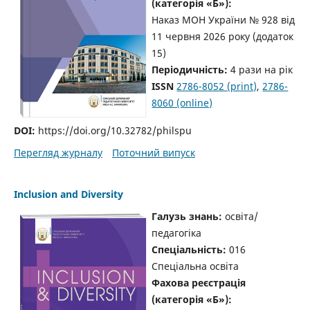
(категорія «Б»):
Наказ МОН України № 928 від
11 червня 2026 року
(додаток
15)
Періодичність:
4 рази на рік
ISSN
2786-8052 (print)
,
2786-
8060 (online)
DOI:
https://doi.org/10.32782/philspu
Перегляд журналу
Поточний випуск
Inclusion and Diversity
Галузь знань:
освіта/
педагогіка
Спеціальність:
016
Спеціальна освіта
Фахова реєстрація
(категорія «Б»):