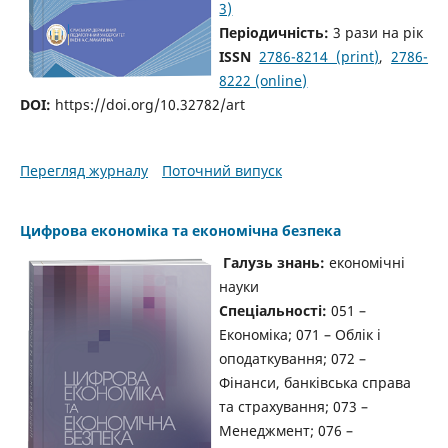
3)
Періодичність:
3 рази на рік
ISSN
2786-8214 (print)
,
2786-
8222 (online)
DOI:
https://doi.org/10.32782/art
Перегляд журналу
Поточний випуск
Цифрова економіка та економічна безпека
Галузь знань:
економічні
науки
Спеціальності:
051 –
Економіка; 071 – Облік і
оподаткування; 072 –
Фінанси, банківська справа
та страхування; 073 –
Менеджмент; 076 –