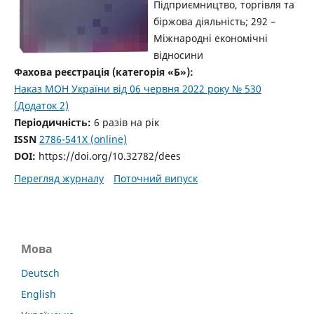
Підприємництво, торгівля та
біржова діяльність; 292 –
Міжнародні економічні
відносини
Фахова реєстрація (категорія «Б»):
Наказ МОН України від 06 червня 2022 року № 530
(Додаток 2)
Періодичність:
6 разів на рік
ISSN
2786-541X (online)
DOI:
https://doi.org/10.32782/dees
Перегляд журналу
Поточний випуск
Мова
Deutsch
English