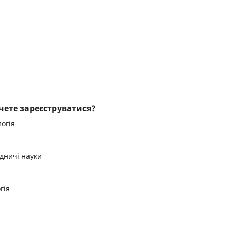
чете зареєструватися?
огія
дничі науки
гія