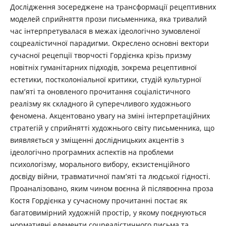
Дослідження зосереджене на трансформації рецептивних
моделей сприйняття прози письменника, яка тривалий
час інтерпретувалася в межах ідеологічно зумовленої
соцреалістичної парадигми. Окреслено основні вектори
сучасної рецепції творчості Гордієнка крізь призму
новітніх гуманітарних підходів, зокрема рецептивної
естетики, постколоніальної критики, студій культурної
пам’яті та оновленого прочитання соціалістичного
реалізму як складного й суперечливого художнього
феномена. Акцентовано увагу на зміні інтерпретаційних
стратегій у сприйнятті художнього світу письменника, що
виявляється у зміщенні дослідницьких акцентів з
ідеологічно програмних аспектів на проблеми
психологізму, морального вибору, екзистенційного
досвіду війни, травматичної пам’яті та людської гідності.
Проаналізовано, яким чином воєнна й післявоєнна проза
Костя Гордієнка у сучасному прочитанні постає як
багатовимірний художній простір, у якому поєднуються
нормативні елементи соцреалістичного письма та