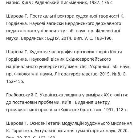
нарис. Київ : Радянський письменник, 1987. 176 с.
Шарова Т. Поетикальні вектори художньої творчості К.
Гордієнка. Наукові записки Бердянського державного
педагогічного університету : зб. наук. пр. Фiлологiчнi
науки. Бердянськ : БДПУ, 2014. Вип. V. С. 183–190.
Шарова Т. Художня часографія прозових творів Костя
Гордієнка. Науковий вісник Східноєвропейського
національного університету імені Лесі Українки : зб. наук.
пр. Філологічні науки. Літературознавство. 2015. № 8. С.
152–155.
Грабовський С. Українська людина у вимірах ХХ століття:
до постановки проблеми. Київ : Видання центру
громадянської просвіти «Київське братство». 1997. 118 с.
Шарова Т. Основні етапи модуляцій художнього мислення
К. Гордієнка. Актуальні питання гуманітарних наук. 2020.
Вип. 30. Т.3. С. 163–169.