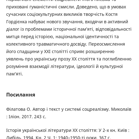
приховані гуманістичні смисли. Доведено, що в умовах
сучасних соціокультурних викликів творчість Костя
Гордієнка набуває нового звучання, входячи в активний
діалог із проблемами історичної пам’яті, відповідальності
митця перед історією, національної ідентичності та
колективного травматичного досвіду. Переосмислення
його спадщини у ХХІ столітті сприяє розширенню
уявлень про українську прозу ХХ століття та поглибленню
розуміння взаємодії літератури, ідеології й культурної
пам’яті.
Посилання
Філатова О. Автор і текст у системі соцреалізму. Миколаїв
: Іліон. 2017. 243 с.
Історія української літератури ХХ століття: У 2-х кн. Київ :
Либідь, 1994. Кн. 2 Ч. 1: 1940–1950-ті роки. 367 с.