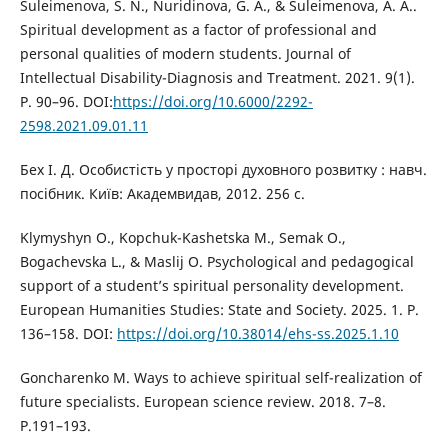
Suleimenova, S. N., Nuridinova, G. A., & Suleimenova, A. A..
Spiritual development as a factor of professional and
personal qualities of modern students. Journal of
Intellectual Disability-Diagnosis and Treatment. 2021. 9(1).
Р. 90–96. DOI:
https://doi.org/10.6000/2292-
2598.2021.09.01.11
Бех І. Д. Особистість у просторі духовного розвитку : навч.
посібник. Київ: Академвидав, 2012. 256 с.
Klymyshyn O., Kopchuk-Kashetska M., Semak O.,
Bogachevska L., & Maslij O. Psychological and pedagogical
support of a student’s spiritual personality development.
European Humanities Studies: State and Society. 2025. 1. Р.
136–158. DOI:
https://doi.org/10.38014/ehs-ss.2025.1.10
Goncharenko M. Ways to achieve spiritual self-realization of
future specialists. European science review. 2018. 7–8.
Р.191–193.