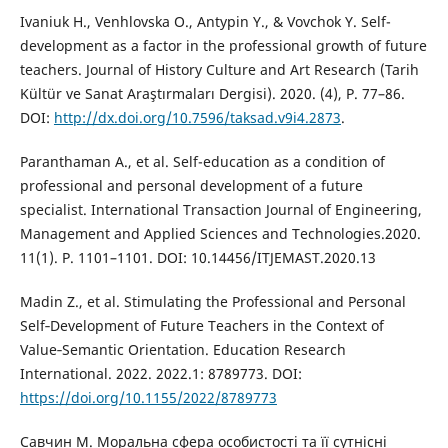
Ivaniuk H., Venhlovska O., Antypin Y., & Vovchok Y. Self-
development as a factor in the professional growth of future
teachers. Journal of History Culture and Art Research (Tarih
Kültür ve Sanat Araştırmaları Dergisi). 2020. (4), Р. 77–86.
DOI:
http://dx.doi.org/10.7596/taksad.v9i4.2873
.
Paranthaman A., et al. Self-education as a condition of
professional and personal development of a future
specialist. International Transaction Journal of Engineering,
Management and Applied Sciences and Technologies.2020.
11(1). Р. 1101–1101. DOI: 10.14456/ITJEMAST.2020.13
Madin Z., et al. Stimulating the Professional and Personal
Self‐Development of Future Teachers in the Context of
Value‐Semantic Orientation. Education Research
International. 2022. 2022.1: 8789773. DOI:
https://doi.org/10.1155/2022/8789773
Савчин M. Моральна сфера особистості та її сутнісні