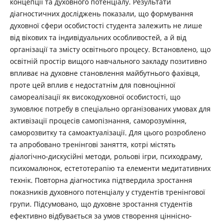
концепції та духовного потенціалу. Результати
діагностичних досліджень показали, що формування
духовної сфери особистості студента залежить не лише
від вікових та індивідуальних особливостей, а й від
організації та змісту освітнього процесу. Встановлено, що
освітній простір вищого навчального закладу позитивно
впливає на духовне становлення майбутнього фахівця,
проте цей вплив є недостатнім для повноцінної
самореалізації як високодуховної особистості, що
зумовлює потребу в спеціально організованих умовах для
активізації процесів самопізнання, саморозуміння,
саморозвитку та самоактуалізації. Для цього розроблено
та апробовано тренінгові заняття, котрі містять
діалогічно-дискусійні методи, рольові ігри, психодраму,
психомалюнок, естетотерапію та елементи медитативних
технік. Повторна діагностика підтвердила зростання
показників духовного потенціалу у студентів тренінгової
групи. Підсумовано, що духовне зростання студентів
ефективно відбувається за умов створення ціннісно-