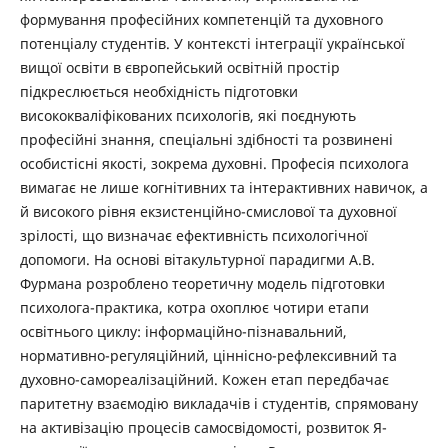
формування професійних компетенцій та духовного
потенціалу студентів. У контексті інтеграції української
вищої освіти в європейський освітній простір
підкреслюється необхідність підготовки
висококваліфікованих психологів, які поєднують
професійні знання, спеціальні здібності та розвинені
особистісні якості, зокрема духовні. Професія психолога
вимагає не лише когнітивних та інтерактивних навичок, а
й високого рівня екзистенційно-смислової та духовної
зрілості, що визначає ефективність психологічної
допомоги. На основі вітакультурної парадигми А.В.
Фурмана розроблено теоретичну модель підготовки
психолога-практика, котра охоплює чотири етапи
освітнього циклу: інформаційно-пізнавальний,
нормативно-регуляційний, ціннісно-рефлексивний та
духовно-самореалізаційний. Кожен етап передбачає
паритетну взаємодію викладачів і студентів, спрямовану
на активізацію процесів самосвідомості, розвиток Я-