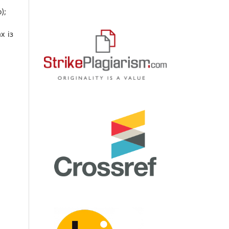
);
х із