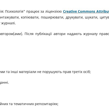
ія: Психологія" працює за ліцензією
Creative Commons Attribu
вантажувати, копіювати, поширювати, друкувати, шукати, циту
 журналі.
автором(ами). Після публікації автори надають журналу прав
хеми та інші матеріали не порушують прав третіх осіб;
данні.
ійних та тематичних репозитаріях;