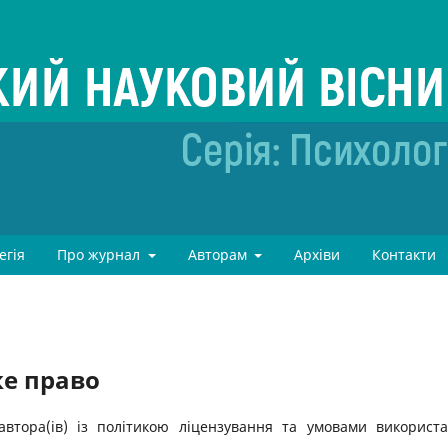
егія
Про журнал
Авторам
Архіви
Контакти
ке право
автора(ів) із політикою ліцензування та умовами використ