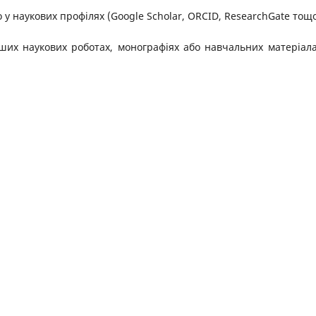
о у наукових профілях (Google Scholar, ORCID, ResearchGate тощо
ьших наукових роботах, монографіях або навчальних матеріала