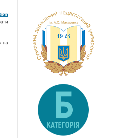
tion
вати
о на