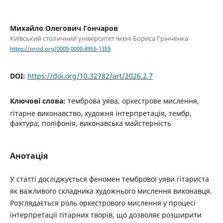
Михайло Олегович Гончаров
Київський столичний університет імені Бориса Грінченка
https://orcid.org/0009-0000-8955-1359
DOI:
https://doi.org/10.32782/art/2026.2.7
Ключові слова:
темброва уява, оркестрове мислення,
гітарне виконавство, художня інтерпретація, тембр,
фактура, поліфонія, виконавська майстерність
Анотація
У статті досліджується феномен тембрової уяви гітариста
як важливого складника художнього мислення виконавця.
Розглядається роль оркестрового мислення у процесі
інтерпретації гітарних творів, що дозволяє розширити