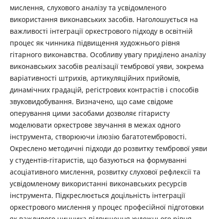
мислення, слухового аналізу та усвідомленого
використання виконавських засобів. Наголошується на
важливості інтеграції оркестрового підходу в освітній
процес як чинника підвищення художнього рівня
гітарного виконавства. Особливу увагу приділено аналізу
виконавських засобів реалізації тембрової уяви, зокрема
варіативності штрихів, артикуляційних прийомів,
динамічних градацій, регістрових контрастів і способів
звуковидобування. Визначено, що саме свідоме
оперування цими засобами дозволяє гітаристу
моделювати оркестрове звучання в межах одного
інструмента, створюючи ілюзію багатотембровості.
Окреслено методичні підходи до розвитку тембрової уяви
у студентів-гітаристів, що базуються на формуванні
асоціативного мислення, розвитку слухової рефлексії та
усвідомленому використанні виконавських ресурсів
інструмента. Підкреслюється доцільність інтеграції
оркестрового мислення у процес професійної підготовки
як важливого чинника підвищення художнього рівня