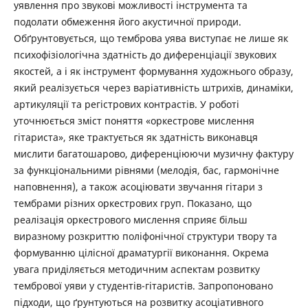
уявлення про звукові можливості інструмента та
подолати обмеження його акустичної природи.
Обґрунтовується, що темброва уява виступає не лише як
психофізіологічна здатність до диференціації звукових
якостей, а і як інструмент формування художнього образу,
який реалізується через варіативність штрихів, динаміки,
артикуляції та регістрових контрастів. У роботі
уточнюється зміст поняття «оркестрове мислення
гітариста», яке трактується як здатність виконавця
мислити багатошарово, диференціюючи музичну фактуру
за функціональними рівнями (мелодія, бас, гармонічне
наповнення), а також асоціювати звучання гітари з
тембрами різних оркестрових груп. Показано, що
реалізація оркестрового мислення сприяє більш
виразному розкриттю поліфонічної структури твору та
формуванню цілісної драматургії виконання. Окрема
увага приділяється методичним аспектам розвитку
тембрової уяви у студентів-гітаристів. Запропоновано
підходи, що ґрунтуються на розвитку асоціативного