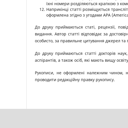
їхні номери розділяються крапкою з комою
Наприкінці статті розміщується транслі
оформлена згідно з угодами APA (American
До друку приймаються статі, рецензії, пові
видання. Автор статті відповідає за достовір
особисто, за правильне цитування джерел та 
До друку приймаються статті докторів наук, 
аспірантів, а також осіб, які мають вищу осві
Рукописи, не оформлені належним чином, н
проводити редакційну правку рукопису.