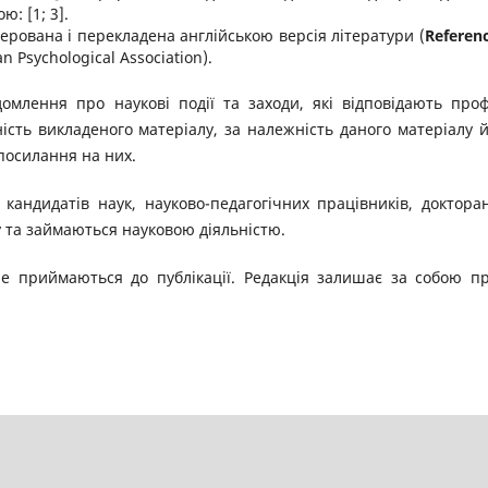
: [1; 3].
терована і перекладена англійською версія літератури (
Referen
 Psychological Association).
домлення про наукові події та заходи, які відповідають про
ність викладеного матеріалу, за належність даного матеріалу 
посилання на них.
кандидатів наук, науково-педагогічних працівників, докторан
ту та займаються науковою діяльністю.
е приймаються до публікації. Редакція залишає за собою п