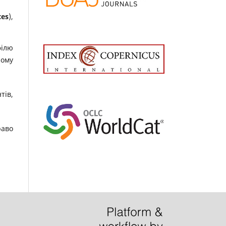
ces
),
філю
йому
тів,
раво