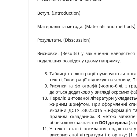
Вступ. (Introduction)
Матеріали та методи. (Materials and methods)
Результати. (Disscussion)
Висновки. (Results) у закінченні наводятьс
подальших розвідок у цьому напрямку.
Таблиці та ілюстрації нумеруються посл
тексті. Ілюстрації підписуються знизу. 
Рисунки та фотографії (чорно-білі, з гр
даються додатково у вигляді окремих файл
Перелік цитованої літератури укладаєть
жирним шрифтом. При оформленні списк
України ДСТУ 8302:2015 «Інформація та
правила складання».
З метою забезпеч
обов’язково зазначати
DOI джерела
(за 
У тексті статті посилання подаються у
використаної літератури i сторінку: [1,