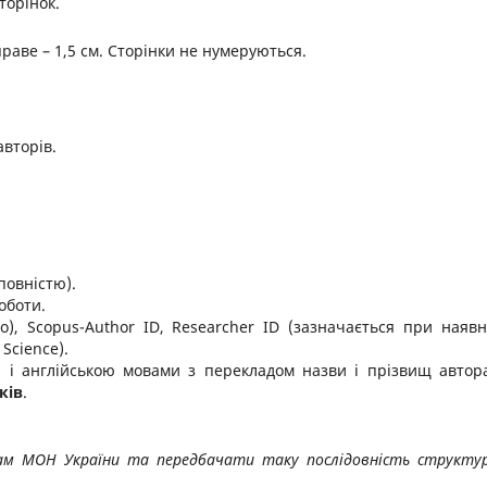
сторінок.
 праве – 1,5 cм. Сторінки не нумеруються.
авторів.
повністю).
роботи.
о), Scopus-Author ID, Researcher ID (зазначається при наявн
Science).
ю і англійською мовами з перекладом назви і прізвищ автора
ків
.
ам МОН України та передбачати таку
послідовність структу