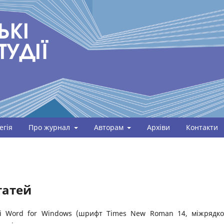
егія
Про журнал
Авторам
Архіви
Контакти
татей
орі Word for Windows (шрифт Times New Roman 14, міжрядк