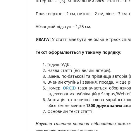
інтервал – 1,5). Мінімальний обсяг статті - 10 
Поля: верхнє – 2 cм, нижнє – 2 cм, ліве – 3 cм,
Абзацний відступ – 1,25 см.
УВАГА!
У статті має бути не більше трьох спів
Текст оформлюється у такому порядку:
Індекс УДК.
Назва статті (всі великі літери).
Імена, по-батькові та прізвища авторів (
Вчений ступінь і звання, посада, місце 
Номер
ORCID
(зазначається обов'язков
індексованих публікацій у Scopus/Web of 
Анотація та ключові слова українсько
обсягом не менше
1800 друкованих зна
Основний текст статті.
Наукова стаття повинна відповідати вимог
елементів текстової частини: