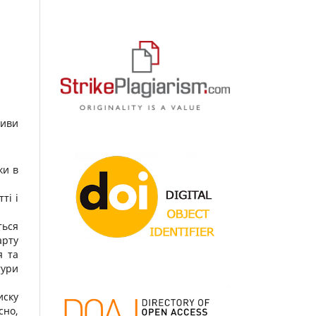
тиви
ки в
ті і
ться
арту
я та
тури
иску
сно,