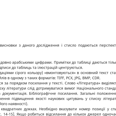
я висновки з даного дослідження і стисло подаються перспек
ідовно арабськими цифрами. Примітки до таблиці даються тіль
Підписи до таблиць та ілюстрацій центруються.
адаціями сірого кольору) «вмонтовуються» в основний текст стат
ів в одному з таких форматів: TIFF, PCX, JPG, BMP, CDR.
ся за порядком посилання у тексті. Слово «Література» виділяє
у літератури слід дотримуватися вимог Національного станд
 документація. Бібліографічне посилання. Загальні положенн
ення підвищення якості наукових цитувань у списку літера
його наявності).
 квадратних дужках. Необхідно вказувати номер позиції у сп
 с. 14-15]. Якщо робиться відсилання до кількох джерел одноча