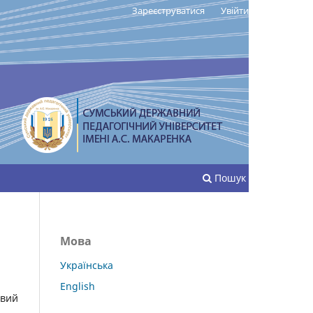
Зареєструватися
Увійти
Пошук
Мова
Українська
English
овий