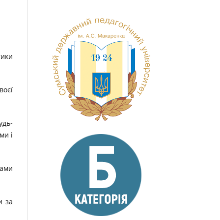
тики
воєї
удь-
ми і
рами
и за