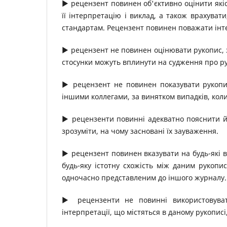
▶ рецензент повинен об'єктивно оцінити якіс
її інтерпретацію і виклад, а також врахуват
стандартам. Рецензент повинен поважати інте
▶ рецензент не повинен оцінювати рукопис, з 
стосунки можуть вплинути на судження про р
▶ рецензент не повинен показувати рукопис
іншими коллегами, за винятком випадків, коли
▶ рецензенти повинні адекватно пояснити й 
зрозуміти, на чому засновані їх зауваження.
▶ рецензент повинен вказувати на будь-які 
будь-яку істотну схожість між даним рукопи
одночасно представленим до іншого журналу.
▶ рецензенти не повинні використовуват
інтерпретації, що містяться в даному рукописі