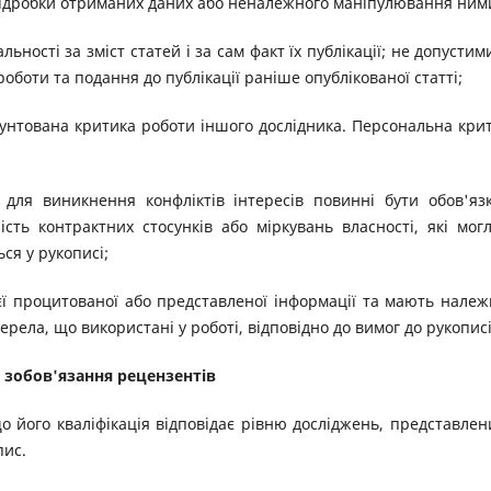
підробки отриманих даних або неналежного маніпулювання ним
ьності за зміст статей і за сам факт їх публікації; не допустим
роботи та подання до публікації раніше опублікованої статті;
рунтована критика роботи іншого дослідника. Персональна кри
для виникнення конфліктів інтересів повинні бути обов'яз
ість контрактних стосунків або міркувань власності, які мог
ся у рукописі;
єї процитованої або представленої інформації та мають нале
ела, що використані у роботі, відповідно до вимог до рукописі
 зобов'язання рецензентів
його кваліфікація відповідає рівню досліджень, представлен
пис.