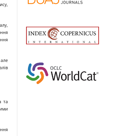
ису,
алу,
ення
ення
 але
алів
а та
ними
ення