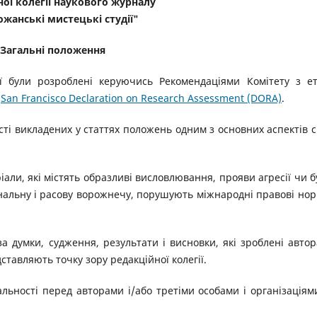
ої колегії наукового журналу
жанські мистецькі студії"
Загальні положення
гії були розроблені керуючись Рекомендаціями Комітету з е
а
San Francisco Declaration on Research Assessment (DORA)
.
ті викладених у статтях положень одним з основних аспектів с
іали, які містять образливі висловлювання, прояви агресії чи б
нальну і расову ворожнечу, порушують міжнародні правові нор
за думки, судження, результати і висновки, які зроблені авто
ставляють точку зору редакційної колегії.
альності перед авторами і/або третіми особами і організаціям