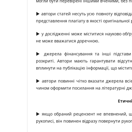
могли бути перевірені іншими вченими, без 
▶ автори статей несуть усю повноту відповідал
представлення плагіату в якості оригінальної 
▶ у дослідженні може міститися науково обґ
не може вважатися доречною.
▶ джерела фінансування та інші підстави 
розкриті. Автори мають гарантувати відсутн
вплинути на публікацію інформації, що містить
▶ автори повинні чітко вказати джерела всі
чином оформити посилання на літературні джер
Етичні
▶ якщо обраний рецензент не впевнений, що 
рукописі, він повинен відразу повернути руко