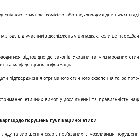
ідповідною етичною комісією або науково-дослідницьким відд
у згоду від учасників досліджень у випадках, коли це передба
оводитися відповідно до законів України та міжнародних ети
ин та конфіденційної інформації.
дати підтвердження отриманого етичного схвалення та, за потр
дотримання етичних вимог у дослідженні та правильність над
скарг щодо порушень публікаційної етики
згляду та вирішення скарг, пов’язаних із можливими порушен