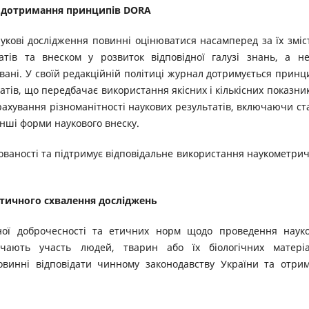
 дотримання принципів DORA
аукові дослідження повинні оцінюватися насамперед за їх зміс
атів та внеском у розвиток відповідної галузі знань, а н
вані. У своїй редакційній політиці журнал дотримується принц
тів, що передбачає використання якісних і кількісних показник
ахування різноманітності наукових результатів, включаючи ста
інші форми наукового внеску.
ованості та підтримує відповідальне використання наукометри
етичного схвалення досліджень
чної доброчесності та етичних норм щодо проведення наук
чають участь людей, тварин або їх біологічних матеріа
овинні відповідати чинному законодавству України та отри