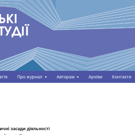
егія
Про журнал
Авторам
Архіви
Контакти
ичні засади діяльності