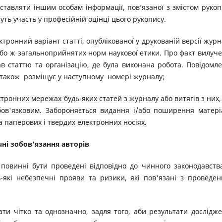
ставляти іншим особам інформації, пов’язаної з змістом рукоп
руть участь у професійній оцінці цього рукопису.
тронний варіант статті, опублікованої у друкованій версії журн
або ж загальноприйнятих норм наукової етики. Про факт вилуч
ав статтю та організацію, де була виконана робота. Повідомл
я також розміщує у наступному номері журналу;
ронних мережах будь-яких статей з журналу або витягів з них,
ов'язковим. Забороняється видання і/або поширення матері
 паперових і твердих електронних носіях.
ні зобов'язання авторів
повинні бути проведені відповідно до чинного законодавств
ь-які небезпечні прояви та ризики, які пов'язані з проведе
ти чітко та однозначно, задля того, аби результати дослідж