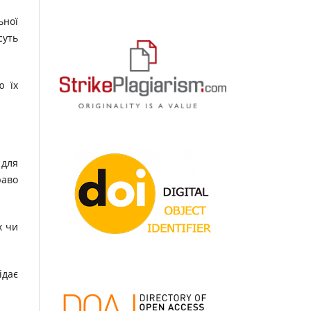
ьної
суть
ю їх
 для
раво
х чи
ідає