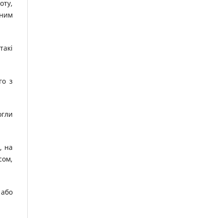
оту,
рним
такі
го з
огли
, на
сом,
 або