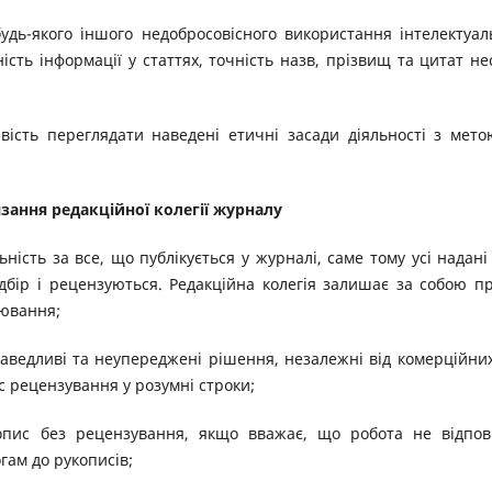
 будь-якого іншого недобросовісного використання інтелектуал
ність інформації у статтях, точність назв, прізвищ та цитат не
вість переглядати наведені етичні засади діяльності з мето
язання редакційної колегії журналу
ність за все, що публікується у журналі, саме тому усі надані
ідбір і рецензуються. Редакційна колегія залишає за собою п
цювання;
аведливі та неупереджені рішення, незалежні від комерційни
с рецензування у розумні строки;
опис без рецензування, якщо вважає, що робота не відпов
гам до рукописів;