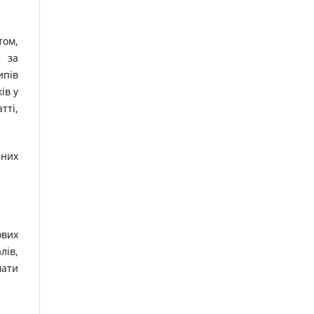
том,
е за
ипів
ів у
тті,
чних
ових
лів,
мати