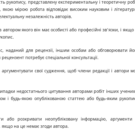
ть рукопису, представлену експериментальну і теоретичну роб
и, якою мірою робота відповідає високим науковим і літерату
лектуальну незалежність авторів.
автором якого він має особисті або професійні зв'язки, і якщо 
укопис.
, наданий для рецензії, іншим особам або обговорювати йо
 рецензент потребує спеціальної консультації.
аргументувати свої судження, щоб члени редакції і автори м
випадки недостатнього цитування авторами робіт інших учених
сом і будь-якою опублікованою статтею або будь-яким рукопи
и або розкривати неопубліковану інформацію, аргументи
, якщо на це немає згоди автора.