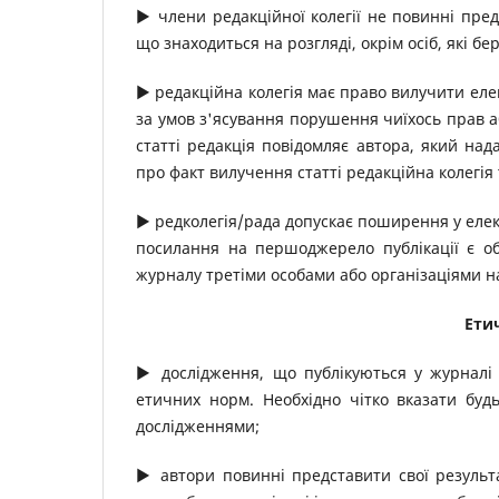
▶ члени редакційної колегії не повинні пред
що знаходиться на розгляді, окрім осіб, які бе
▶ редакційна колегія має право вилучити елек
за умов з'ясування порушення чиїхось прав 
статті редакція повідомляє автора, який над
про факт вилучення статті редакційна колегі
▶ редколегія/рада допускає поширення у елект
посилання на першоджерело публікації є об
журналу третіми особами або організаціями на
Етич
▶ дослідження, що публікуються у журналі 
етичних норм. Необхідно чітко вказати буд
дослідженнями;
▶ автори повинні представити свої результа