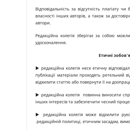
Відповідальність за відсутність плагіату чи
власності інших авторів, а також за достовір
автори.
Редакційна колегія зберігає за собою можли
удосконалення.
Етичні зобов'
▶ редакційна колегія несе етичну відповідаль
публікації матеріали проходять ретельний в
відхилити статтю або повернути її на доопра
▶ редакційна колегія повинна виносити спр
інших інтересів та забезпечити чесний проце
▶ редакційна колегія може відхилити рук
редакційній политиці, етичним засадам, вимо