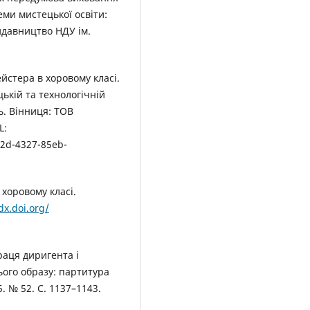
ми мистецької освіти:
идавництво НДУ ім.
йстера в хоровому класі.
ькій та технологічній
ць. Вінниця: ТОВ
L:
2d-4327-85eb-
 хоровому класі.
dx.doi.org/
раця диригента і
ого образу: партитура
. № 52. С. 1137–1143.