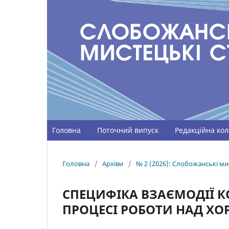
Головна
Поточний випуск
Редакційна кол
Головна
/
Архіви
/
№ 2 (2026): Слобожанські мис
СПЕЦИФІКА ВЗАЄМОДІЇ К
ПРОЦЕСІ РОБОТИ НАД Х