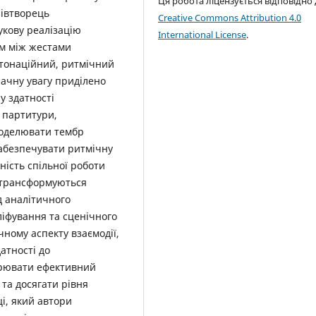
Ця робота ліцензується відповідно
півтворець
Creative Commons Attribution 4.0
укову реалізацію
International License
.
ом між жестами
нтонаційний, ритмічний
ачну увагу приділено
у здатності
 партитури,
моделювати тембр
забезпечувати ритмічну
ність спільної роботи
 трансформуються
д аналітичного
іфування та сценічного
чному аспекту взаємодії,
датності до
орювати ефективний
та досягати рівня
ці, який автори