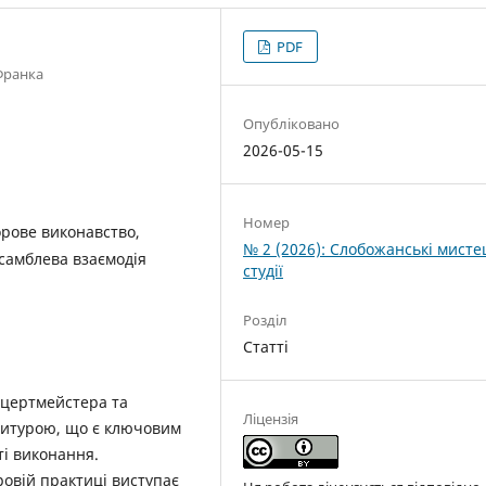
PDF
Франка
Опубліковано
2026-05-15
Номер
орове виконавство,
№ 2 (2026): Слобожанські мисте
нсамблева взаємодія
студії
Розділ
Статті
онцертмейстера та
Ліцензія
титурою, що є ключовим
ті виконання.
ровій практиці виступає