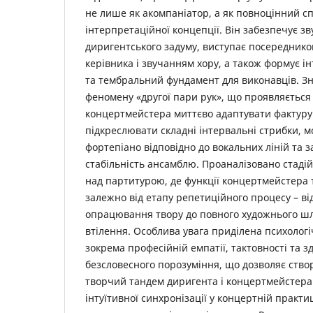
не лише як акомпаніатор, а як повноцінний с
інтерпретаційної концепції. Він забезпечує зв
диригентського задуму, виступає посередник
керівника і звучанням хору, а також формує і
та тембральний фундамент для виконавців. Зн
феномену «другої пари рук», що проявляється 
концертмейстера миттєво адаптувати фактуру
підкреслювати складні інтервальні стрибки, 
фортепіано відповідно до вокальних ліній та 
стабільність ансамблю. Проаналізовано стадій
над партитурою, де функції концертмейстера
залежно від етапу репетиційного процесу – ві
опрацювання твору до повного художнього шл
втілення. Особлива увага приділена психологі
зокрема професійній емпатії, тактовності та з
безсловесного порозуміння, що дозволяє ств
творчий тандем диригента і концертмейстера 
інтуїтивної синхронізації у концертній практи