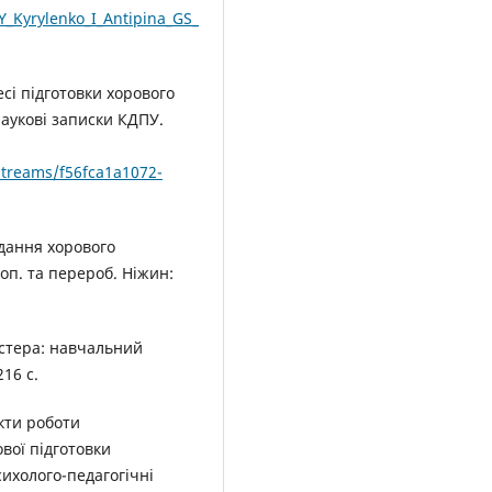
/Y_Kyrylenko_I_Antipina_GS_
сі підготовки хорового
Наукові записки КДПУ.
streams/f56fca1a1072-
дання хорового
оп. та перероб. Ніжин:
стера: навчальний
216 с.
екти роботи
вої підготовки
ихолого-педагогічні