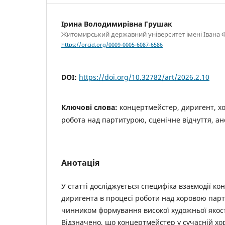
Ірина Володимирівна Грушак
Житомирський державний університет імені Івана 
https://orcid.org/0009-0005-6087-6586
DOI:
https://doi.org/10.32782/art/2026.2.10
Ключові слова:
концертмейстер, диригент, х
робота над партитурою, сценічне відчуття, а
Анотація
У статті досліджується специфіка взаємодії к
диригента в процесі роботи над хоровою пар
чинником формування високої художньої якос
Відзначено, що концертмейстер у сучасній хо