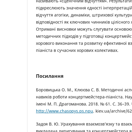
називають «сценічним відчуттям». Результат
підкреслюють значення єдності інтерпретацій
відчуття агогіки, динаміки, штрихової культур
відповідності як ключових чинників цілісного
Отримані висновки можуть слугувати основою
методичних підходів у підготовці концертмейс
хорового виконання та розвитку ефективної вз
піаніста в сучасних хорових колективах.
Посилання
Боровицька О. М., Клюєва С. В. Методичні ас
навиків роботи концертмейстера-піаніста. На
імені М. П. Драгоманова. 2018. № 61. С. 36–39.
http://www.chasopys.ps.npu
. kiev.ua/archive/6
Задоя В. Ю. Урахування взаємозв’язку та взає
викладача диригування та концертмейстера 