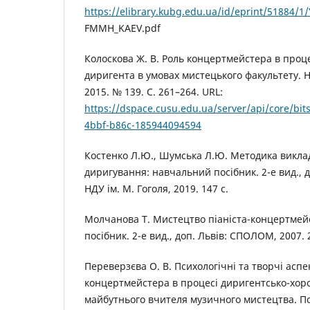
https://elibrary.kubg.edu.ua/id/eprint/51884/1
FMMH_KAEV.pdf
Колоскова Ж. В. Роль концертмейстера в проце
диригента в умовах мистецького факультету. 
2015. № 139. С. 261–264. URL:
https://dspace.cusu.edu.ua/server/api/core/bit
4bbf-b86c-185944094594
Костенко Л.Ю., Шумська Л.Ю. Методика викла
диригування: навчальний посібник. 2-е вид., д
НДУ ім. М. Гоголя, 2019. 147 c.
Молчанова Т. Мистецтво піаніста-концертмей
посібник. 2-е вид., доп. Львів: СПОЛОМ, 2007. 
Переверзєва О. В. Психологічні та творчі асп
концертмейстера в процесі диригентсько-хоро
майбутнього вчителя музичного мистецтва. Пс