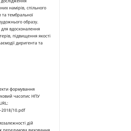
и дослідження
них намірів, спільного
и та тембральної
 художнього образу.
 для вдосконалення
терів, підвищення якості
аємодії диригента та
пекти формування
уковий часопис НПУ
 URL:
2-2018/10.pdf
мозалежності дій
як передумова виховання