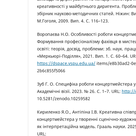
креативності у майбутнього диригента. Пробле
збірник науково-методичних статей. Ніжин: В
М.Гоголя, 2009. Вип. 4. С. 116–123.
Воропаєва Н.О. Особливості роботи концертме
Формування професіоналізму фахівця в мистец
освіті: теорія, досвід, проблеми: зб. наук. пра
«Меркьюрі-Поділля», 2021. Вип. 1. С. 60–64. UR
https://dspace.vspu.edu.ua/
items/e8b30ad2-0e
2b6c855f5066
Зуб Г. О. Специфіка роботи концертмейстера у
Академічні візії. 2023. № 26. С. 1–7. URL:
http://
10.5281/zenodo.10259582
Кириленко Я.О., Антіпіна І.В. Креативна співп
концертмейстера у творенні сценічно-художнь
як інтерпретаційна модель. Грааль науки. 2025
URL: