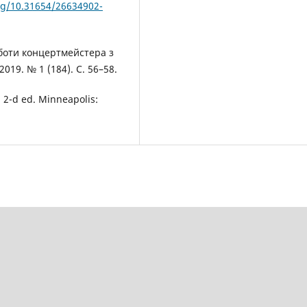
org/10.31654/26634902-
оботи концертмейстера з
019. № 1 (184). С. 56–58.
 2-d ed. Minneapolis: