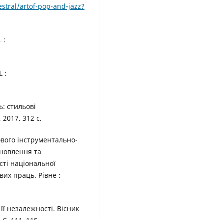
estral/artof-pop-and-jazz?
 :
 :
ь: стильові
 2017. 312 с.
ового інструментально-
ановлення та
сті національної
вих праць. Рівне :
її незалежності. Вісник