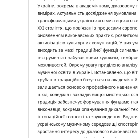
України, зокрема в академічному, джазовому 
вимірах. Актуальність дослідження зумовлен
трансформаціями українського мистецького с
ХХІ століття, що пов’язані з процесами європей
оновленням виконавських практик, розвитком 
активізацією культурних комунікацій. У цих у
виходить за межі традиційної функції сигналь
інструмента і набуває нових художніх, тембро
можливостей. Окрему увагу приділено аналізу
музичної освіти в Україні. Встановлено, що ві
трубачів традиційно базується на академічній
залишається основою професійного навчання 
шкіл, коледжів і закладів вищої мистецької ос
традиція забезпечує формування фундамента
виконавця, зокрема опанування дихальної техн
інтонаційної точності та звуковедення. Водноча
українському музичному середовищі спостеріг
зростання інтересу до джазового виконавства 