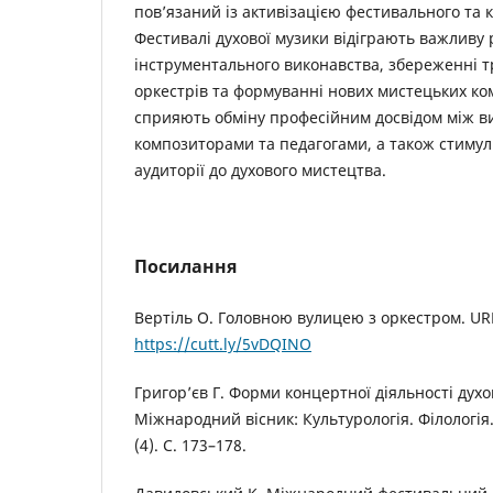
пов’язаний із активізацією фестивального та 
Фестивалі духової музики відіграють важливу 
інструментального виконавства, збереженні т
оркестрів та формуванні нових мистецьких ком
сприяють обміну професійним досвідом між в
композиторами та педагогами, а також стиму
аудиторії до духового мистецтва.
Посилання
Вертіль О. Головною вулицею з оркестром. URL
https://cutt.ly/5vDQINO
Григор’єв Г. Форми концертної діяльності духо
Міжнародний вісник: Культурологія. Філологія.
(4). С. 173–178.