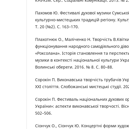
КНУКІМ. Сер.: Соціальні комунікації. 2013. № 2.
Пахомов Ю. Фестивалі духової музики Сумської
культурно-мистецьких традицій регіону. Культ
Т. 20 (№2). С. 163–170.
Плахотнюк О., Маліченко Н. Творчість В.Квітки
функціонування народного самодіяльного діво
«Роксолана». Історія становлення та перспект
музики в контексті національної культури Укра
Волинські обереги. 2016. № 8. С. 80–88.
Сорокін П. Виконавська творчість трубачів Укр
ХХІ століття. Слобожанські мистецькі студії. 20
Сорокін П. Фестиваль національних духових о
України»: аспекти виконавської творчості. Віс
502–506.
Сіончук О., Сіончук Ю. Концертні форми худож