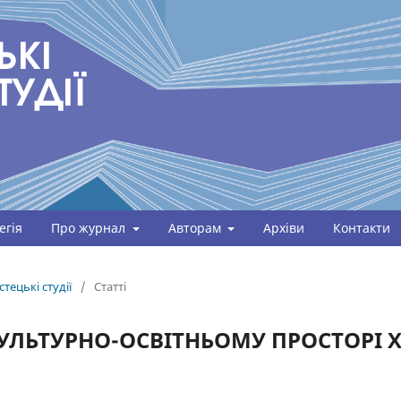
егія
Про журнал
Авторам
Архіви
Контакти
тецькі студії
/
Статті
УЛЬТУРНО-ОСВІТНЬОМУ ПРОСТОРІ Х