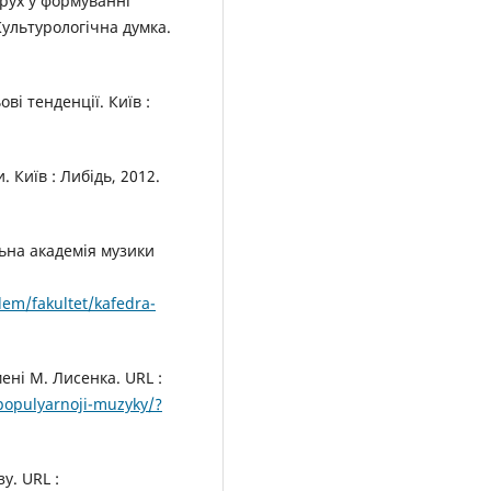
рух у формуванні
ультурологічна думка.
ві тенденції. Київ :
. Київ : Либідь, 2012.
ьна академія музики
dem/fakultet/kafedra-
ні М. Лисенка. URL :
populyarnoji-muzyky/?
у. URL :