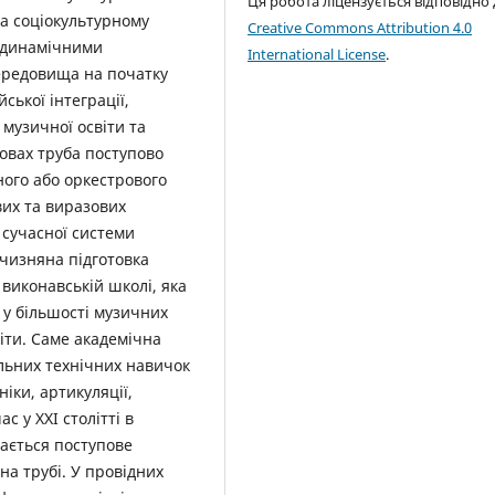
Ця робота ліцензується відповідно
та соціокультурному
Creative Commons Attribution 4.0
а динамічними
International License
.
ередовища на початку
ської інтеграції,
музичної освіти та
мовах труба поступово
ного або оркестрового
вих та виразових
 сучасної системи
тчизняна підготовка
 виконавській школі, яка
у більшості музичних
віти. Саме академічна
льних технічних навичок
іки, артикуляції,
с у ХХІ столітті в
ається поступове
на трубі. У провідних