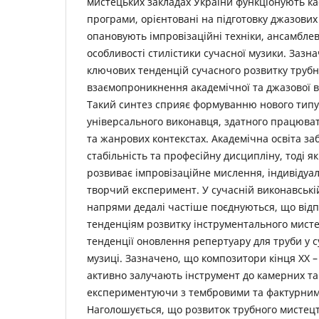
мистецьких закладах України функціонують ка
програми, орієнтовані на підготовку джазових
опановують імпровізаційні техніки, ансамбле
особливості стилістики сучасної музики. Зазн
ключових тенденцій сучасного розвитку трубн
взаємопроникнення академічної та джазової в
Такий синтез сприяє формуванню нового типу
універсального виконавця, здатного працюват
та жанрових контекстах. Академічна освіта за
стабільність та професійну дисципліну, тоді я
розвиває імпровізаційне мислення, індивідуа
творчий експеримент. У сучасній виконавській
напрями дедалі частіше поєднуються, що відп
тенденціям розвитку інструментального мисте
тенденції оновлення репертуару для труби у с
музиці. Зазначено, що композитори кінця ХХ – 
активно залучають інструмент до камерних та
експериментуючи з тембровими та фактурни
Наголошується, що розвиток трубного мистецтв