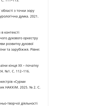
 С. 111–115.
 області з точки зору
урологічна думка. 2021.
 в контексті
чого духового оркестру
иви розвитку духової
їни та зарубіжжя. Рівне:
аїни кінця ХХ – початку
24. №1. С. 112–116.
ркестрів «Сурми
ник НАККіМ. 2025. № 2. С.
ньо-творчої діяльності