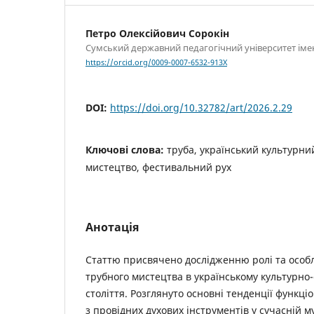
Петро Олексійович Сорокін
Сумський державний педагогічний університет імен
https://orcid.org/0009-0007-6532-913X
DOI:
https://doi.org/10.32782/art/2026.2.29
Ключові слова:
труба, український культурни
мистецтво, фестивальний рух
Анотація
Статтю присвячено дослідженню ролі та особ
трубного мистецтва в українському культурно-
століття. Розглянуто основні тенденції функці
з провідних духових інструментів у сучасній м