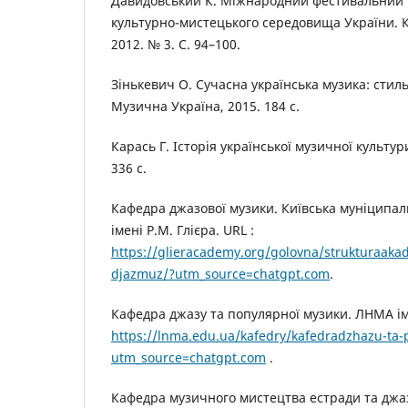
Давидовський К. Міжнародний фестивальний 
культурно-мистецького середовища України. К
2012. № 3. С. 94–100.
Зінькевич О. Сучасна українська музика: стильо
Музична Україна, 2015. 184 с.
Карась Г. Історія української музичної культури
336 с.
Кафедра джазової музики. Київська муніципал
імені Р.М. Глієра. URL :
https://glieracademy.org/golovna/strukturaaka
djazmuz/?utm_source=chatgpt.com
.
Кафедра джазу та популярної музики. ЛНМА іме
https://lnma.edu.ua/kafedry/kafedradzhazu-ta-
utm_source=chatgpt.com
.
Кафедра музичного мистецтва естради та джаз