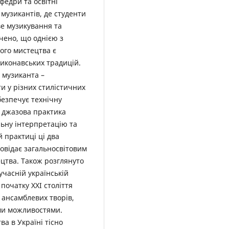
федри та освітні
 музикантів, де студенти
ве музикування та
ачено, що однією з
ого мистецтва є
иконавських традицій.
 музиканта –
и у різних стилістичних
безпечує технічну
к джазова практика
льну інтерпретацію та
 практиці ці два
овідає загальносвітовим
цтва. Також розглянуто
учасній українській
початку ХХІ століття
 ансамблевих творів,
ми можливостями.
а в Україні тісно