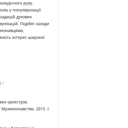
конкурсного руху.
роль у популяризації
радицій духових
унікацій. Подібні заходи
иконавцями,
люють інтерес широкої
 :
вих оркестрів.
 Музикознавство. 2015. І