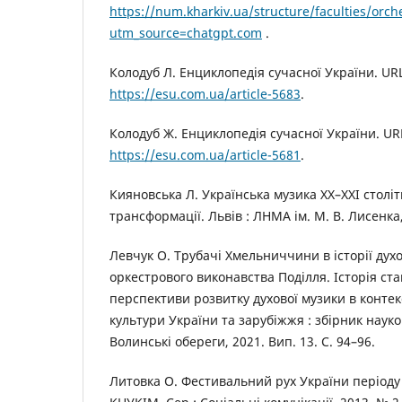
https://num.kharkiv.ua/structure/faculties/orch
utm_source=chatgpt.com
.
Колодуб Л. Енциклопедія сучасної України. URL
https://esu.com.ua/article-5683
.
Колодуб Ж. Енциклопедія сучасної України. URL
https://esu.com.ua/article-5681
.
Кияновська Л. Українська музика ХХ–ХХІ століт
трансформації. Львів : ЛНМА ім. М. В. Лисенка,
Левчук О. Трубачі Хмельниччини в історії дух
оркестрового виконавства Поділля. Історія ст
перспективи розвитку духової музики в контек
культури України та зарубіжжя : збірник науко
Волинські обереги, 2021. Вип. 13. С. 94–96.
Литовка О. Фестивальний рух України періоду 