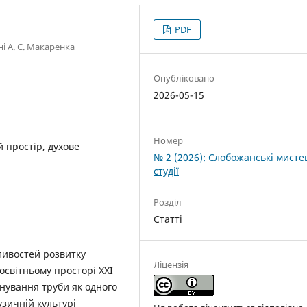
PDF
і А. С. Макаренка
Опубліковано
2026-05-15
Номер
й простір, духове
№ 2 (2026): Слобожанські мисте
студії
Розділ
Статті
ливостей розвитку
Ліцензія
освітньому просторі ХХІ
онування труби як одного
узичній культурі