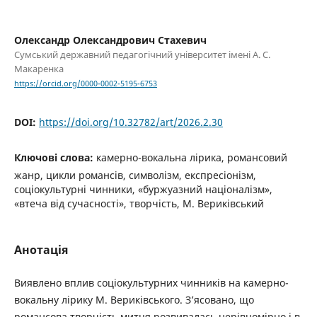
Олександр Олександрович Стахевич
Сумський державний педагогічний університет імені А. С.
Макаренка
https://orcid.org/0000-0002-5195-6753
DOI:
https://doi.org/10.32782/art/2026.2.30
Ключові слова:
камерно-вокальна лірика, романсовий
жанр, цикли романсів, символізм, експресіонізм,
соціокультурні чинники, «буржуазний націоналізм»,
«втеча від сучасності», творчість, М. Вериківський
Анотація
Виявлено вплив соціокультурних чинників на камерно-
вокальну лірику М. Вериківського. З’ясовано, що
романсова творчість митця розвивалась нерівномірно і в