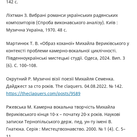
142 с.
Ліхтман З. Вибрані романси українських радянських
композиторів (Спроба виконавського аналізу). Київ :
Музична Україна, 1970. 48 с.
Мартинюк Т. В. «Образ коханої» Михайла Вериківського у
контексті проблеми камерно-вокальної циклічності.
Південноукраїнські мистецькі студії. Одеса, 2024. Вип. 3
(6). С. 100–108.
Окрутний Р. Музичні візії поезії Михайля Семенка.
Дайджест за сто років. The claquers. 04.08.2022. № 142.
https://theclaquers.com/posts/9589
Ржевська М. Камерна вокальна творчість Михайла
Вериківського кінця 10-х – початку 20-х років. Наукові
записки Тернопільського держ. пед. ун-ту імені В.
Гнатюка. Серія : Мистецтвознавство. 2000. № 1 (4). С. 5–
11.