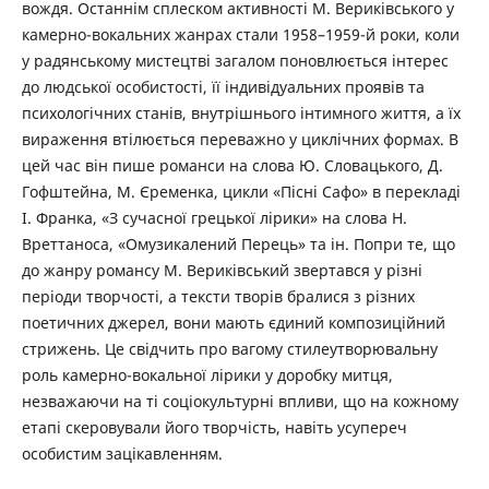
вождя. Останнім сплеском активності М. Вериківського у
камерно-вокальних жанрах стали 1958–1959-й роки, коли
у радянському мистецтві загалом поновлюється інтерес
до людської особистості, її індивідуальних проявів та
психологічних станів, внутрішнього інтимного життя, а їх
вираження втілюється переважно у циклічних формах. В
цей час він пише романси на слова Ю. Словацького, Д.
Гофштейна, М. Єременка, цикли «Пісні Сафо» в перекладі
І. Франка, «З сучасної грецької лірики» на слова Н.
Вреттаноса, «Омузикалений Перець» та ін. Попри те, що
до жанру романсу М. Вериківський звертався у різні
періоди творчості, а тексти творів бралися з різних
поетичних джерел, вони мають єдиний композиційний
стрижень. Це свідчить про вагому стилеутворювальну
роль камерно-вокальної лірики у доробку митця,
незважаючи на ті соціокультурні впливи, що на кожному
етапі скеровували його творчість, навіть усупереч
особистим зацікавленням.