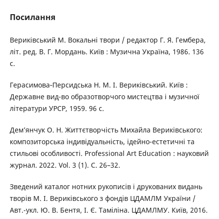
Посилання
Вериківський М. Вокальні твори / редактор Г. Я. Гембера,
літ. ред. В. Г. Мордань. Київ : Музична Україна, 1986. 136
с.
Герасимова‑Персидська Н. М. І. Вериківський. Київ :
Державне вид-во образотворчого мистецтва і музичної
літератури УРСР, 1959. 96 с.
Дем’янчук О. Н. Життєтворчість Михайла Вериківського:
композиторська індивідуальність, ідейно-естетичні та
стильові особливості. Professional Art Education : науковий
журнал. 2022. Vol. 3 (1). С. 26–32.
Зведений каталог нотних рукописів і друкованих видань
творів М. І. Вериківського з фондів ЦДАМЛМ України /
Авт.-укл. Ю. В. Бентя, І. Є. Таміліна. ЦДАМЛМУ. Київ, 2016.