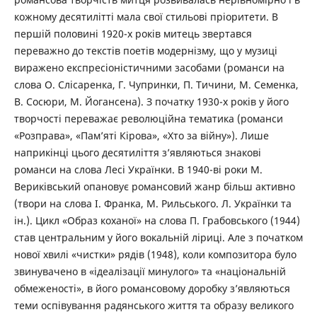
кожному десятилітті мала свої стильові пріоритети. В
першій половині 1920-х років митець звертався
переважно до текстів поетів модернізму, що у музиці
виражено експресіоністичними засобами (романси на
слова О. Слісаренка, Г. Чупринки, П. Тичини, М. Семенка,
В. Сосюри, М. Йогансена). З початку 1930-х років у його
творчості переважає революційна тематика (романси
«Розправа», «Пам’яті Кірова», «Хто за війну»). Лише
наприкінці цього десятиліття з’являються знакові
романси на слова Лесі Українки. В 1940-ві роки М.
Вериківський опановує романсовий жанр більш активно
(твори на слова І. Франка, М. Рильського. Л. Українки та
ін.). Цикл «Образ коханої» на слова П. Грабовського (1944)
став центральним у його вокальній ліриці. Але з початком
нової хвилі «чистки» рядів (1948), коли композитора було
звинувачено в «ідеалізації минулого» та «національній
обмеженості», в його романсовому доробку з’являються
теми оспівування радянського життя та образу великого