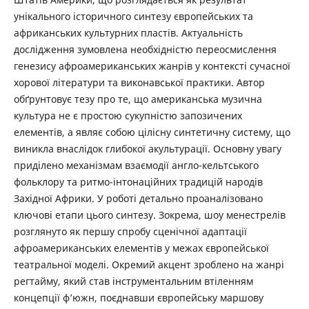
унікального історичного синтезу європейських та
африканських культурних пластів. Актуальність
дослідження зумовлена необхідністю переосмислення
генезису афроамериканських жанрів у контексті сучасної
хорової літератури та виконавської практики. Автор
обґрунтовує тезу про те, що американська музична
культура не є простою сукупністю запозичених
елементів, а являє собою цілісну синтетичну систему, що
виникла внаслідок глибокої акультурації. Основну увагу
приділено механізмам взаємодії англо-кельтського
фольклору та ритмо-інтонаційних традицій народів
Західної Африки. У роботі детально проаналізовано
ключові етапи цього синтезу. Зокрема, шоу менестрелів
розглянуто як першу спробу сценічної адаптації
афроамериканських елементів у межах європейської
театральної моделі. Окремий акцент зроблено на жанрі
регтайму, який став інструментальним втіленням
концепції ф’южн, поєднавши європейську маршову