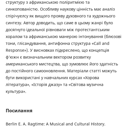
структуру з африканською поліритмією та
синкопованістю. Особливу наукову цінність має аналіз
спірічуелсу як вищого прояву духовного та художнього
синтезу. Автор доводить, що саме в цьому жанрі було
досягнуто ідеальної рівноваги між протестантським
хоралом та африканською манерою інтонування (блюзові
тони, глісандування, антифонна структура «Call and
Response»). У висновках підкреслено, що концепція
ф’южн є визначальним вектором розвитку
американського мистецтва, що зумовлює його здатність
до постійного самооновлення. Матеріали статті можуть
бути використані у навчальних курсах «Хорова
література», «Історія джазу» та «Світова музична
культура».
Посилання
Berlin E. A. Ragtime: A Musical and Cultural History.