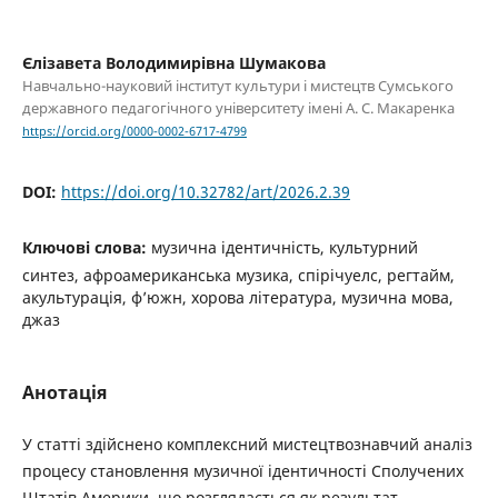
Єлізавета Володимирівна Шумакова
Навчально-науковий інститут культури і мистецтв Сумського
державного педагогічного університету імені А. С. Макаренка
https://orcid.org/0000-0002-6717-4799
DOI:
https://doi.org/10.32782/art/2026.2.39
Ключові слова:
музична ідентичність, культурний
синтез, афроамериканська музика, спірічуелс, регтайм,
акультурація, ф’южн, хорова література, музична мова,
джаз
Анотація
У статті здійснено комплексний мистецтвознавчий аналіз
процесу становлення музичної ідентичності Сполучених
Штатів Америки, що розглядається як результат