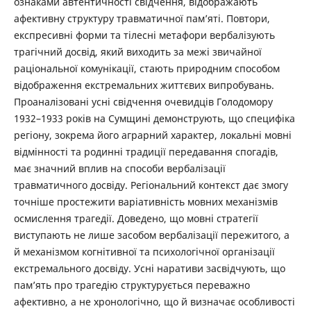
ознаками автентичності свідчення, відображають
афективну структуру травматичної пам’яті. Повтори,
експресивні форми та тілесні метафори вербалізують
трагічний досвід, який виходить за межі звичайної
раціональної комунікації, стають природним способом
відображення екстремальних життєвих випробувань.
Проаналізовані усні свідчення очевидців Голодомору
1932–1933 років на Сумщині демонструють, що специфіка
регіону, зокрема його аграрний характер, локальні мовні
відмінності та родинні традиції передавання спогадів,
має значний вплив на способи вербалізації
травматичного досвіду. Регіональний контекст дає змогу
точніше простежити варіативність мовних механізмів
осмислення трагедії. Доведено, що мовні стратегії
виступають не лише засобом вербалізації пережитого, а
й механізмом когнітивної та психологічної організації
екстремального досвіду. Усні наративи засвідчують, що
пам’ять про трагедію структурується переважно
афективно, а не хронологічно, що й визначає особливості