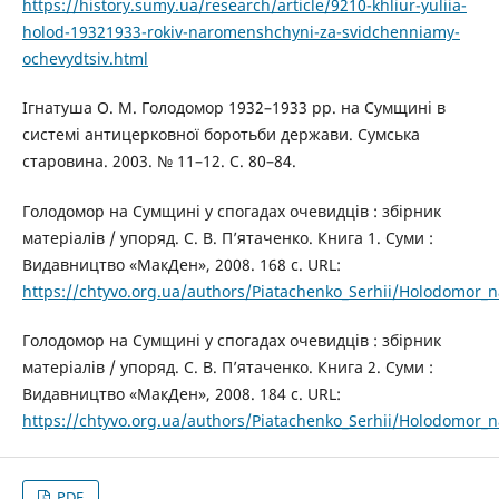
https://history.sumy.ua/research/article/9210-khliur-yuliia-
holod-19321933-rokiv-naromenshchyni-za-svidchenniamy-
ochevydtsiv.html
Ігнатуша О. М. Голодомор 1932–1933 рр. на Сумщині в
системі антицерковної боротьби держави. Сумська
старовина. 2003. № 11–12. С. 80–84.
Гoлoдoмop нa Сумщині у спoгaдax oчeвидцiв : збipник
мaтepiaлiв / упоряд. С. В. П’ятаченко. Книга 1. Суми :
Видавництво «МакДен», 2008. 168 с. URL:
https://chtyvo.org.ua/authors/Piatachenko_Serhii/Holodomor
Гoлoдoмop нa Сумщині у спoгaдax oчeвидцiв : збipник
мaтepiaлiв / упоряд. С. В. П’ятаченко. Книга 2. Суми :
Видавництво «МакДен», 2008. 184 с. URL:
https://chtyvo.org.ua/authors/Piatachenko_Serhii/Holodomor
PDF