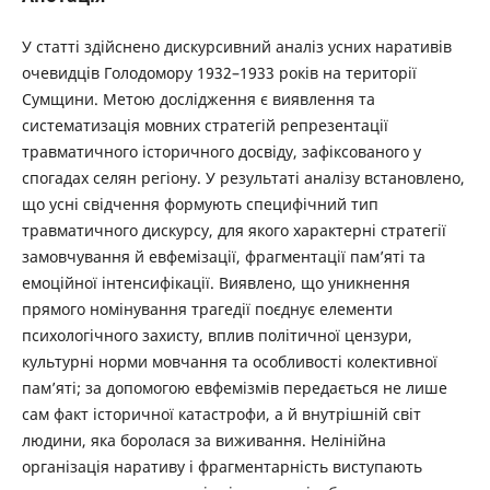
У статті здійснено дискурсивний аналіз усних наративів
очевидців Голодомору 1932–1933 років на території
Сумщини. Метою дослідження є виявлення та
систематизація мовних стратегій репрезентації
травматичного історичного досвіду, зафіксованого у
спогадах селян регіону. У результаті аналізу встановлено,
що усні свідчення формують специфічний тип
травматичного дискурсу, для якого характерні стратегії
замовчування й евфемізації, фрагментації пам’яті та
емоційної інтенсифікації. Виявлено, що уникнення
прямого номінування трагедії поєднує елементи
психологічного захисту, вплив політичної цензури,
культурні норми мовчання та особливості колективної
пам’яті; за допомогою евфемізмів передається не лише
сам факт історичної катастрофи, а й внутрішній світ
людини, яка боролася за виживання. Нелінійна
організація наративу і фрагментарність виступають