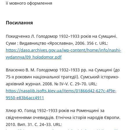
її мовного оформлення
Посилання
Покидченко Л. Голодомор 1932–1933 років на Сумщині.
Суми : Видавництво «Ярославна», 2006. 356 с. URL:
https://daso.archives.gov.ua/wp-content/home/info/nashi-
vydannya/09_holodomor.pdf
Власенко В. М. Голодомор 1932–1933 рр. на Сумщині (до
75-х роковин національної трагедії). Сумський історико-
архівний журнал. 2008. № IV–V. С. 29–70. URL:
https://nasplib.isofts.kiev.ua/items/01866d42-627c-4f9e-
9550-e83b6acc4911
Хлюр Ю. Голод 1932–1933 років на Роменщині за
свідченнями очевидців. Етнічна історія народів Європи.
2010. Вип. 31. С. 24–33. URL: