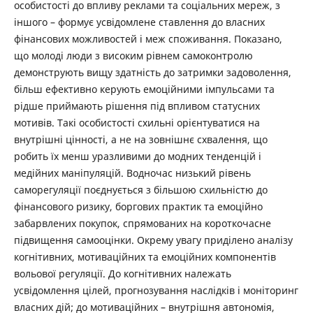
особистості до впливу реклами та соціальних мереж, з
іншого – формує усвідомлене ставлення до власних
фінансових можливостей і меж споживання. Показано,
що молоді люди з високим рівнем самоконтролю
демонструють вищу здатність до затримки задоволення,
більш ефективно керують емоційними імпульсами та
рідше приймають рішення під впливом статусних
мотивів. Такі особистості схильні орієнтуватися на
внутрішні цінності, а не на зовнішнє схвалення, що
робить їх менш уразливими до модних тенденцій і
медійних маніпуляцій. Водночас низький рівень
саморегуляції поєднується з більшою схильністю до
фінансового ризику, боргових практик та емоційно
забарвлених покупок, спрямованих на короткочасне
підвищення самооцінки. Окрему увагу приділено аналізу
когнітивних, мотиваційних та емоційних компонентів
вольової регуляції. До когнітивних належать
усвідомлення цілей, прогнозування наслідків і моніторинг
власних дій; до мотиваційних – внутрішня автономія,