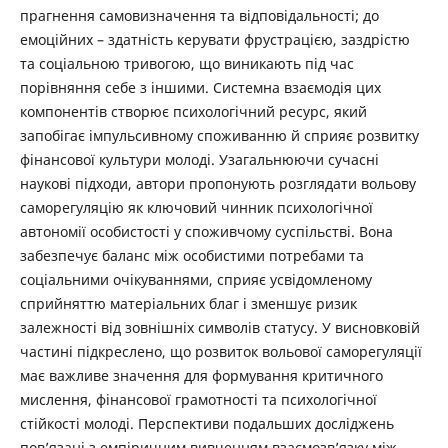
прагнення самовизначення та відповідальності; до
емоційних – здатність керувати фрустрацією, заздрістю
та соціальною тривогою, що виникають під час
порівняння себе з іншими. Системна взаємодія цих
компонентів створює психологічний ресурс, який
запобігає імпульсивному споживанню й сприяє розвитку
фінансової культури молоді. Узагальнюючи сучасні
наукові підходи, автори пропонують розглядати вольову
саморегуляцію як ключовий чинник психологічної
автономії особистості у споживчому суспільстві. Вона
забезпечує баланс між особистими потребами та
соціальними очікуваннями, сприяє усвідомленому
сприйняттю матеріальних благ і зменшує ризик
залежності від зовнішніх символів статусу. У висновковій
частині підкреслено, що розвиток вольової саморегуляції
має важливе значення для формування критичного
мислення, фінансової грамотності та психологічної
стійкості молоді. Перспективи подальших досліджень
пов’язані з емпіричним вивченням взаємозв’язку між