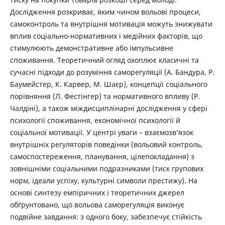
Дослідження розкриває, яким чином вольові процеси,
самоконтроль та внутрішня мотивація можуть знижувати
вплив соціально-нормативних і медійних факторів, що
стимулюють демонстративне або імпульсивне
споживання. Теоретичний огляд охоплює класичні та
сучасні підходи до розуміння саморегуляції (А. Бандура, Р.
Баумейстер, К. Карвер, М. Шаєр), концепції соціального
порівняння (Л. Фестінгер) та нормативного впливу (Р.
Чалдіні), а також міждисциплінарні дослідження у сфері
психології споживання, економічної психології й
соціальної мотивації. У центрі уваги – взаємозв’язок
внутрішніх регуляторів поведінки (вольовий контроль,
самоспостереження, планування, цілепокладання) з
зовнішніми соціальними подразниками (тиск групових
норм, ідеали успіху, культурні символи престижу). На
основі синтезу емпіричних і теоретичних джерел
обґрунтовано, що вольова саморегуляція виконує
подвійне завдання: з одного боку, забезпечує стійкість