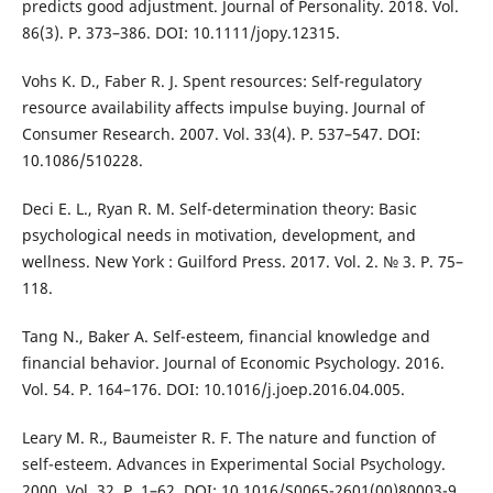
predicts good adjustment. Journal of Personality. 2018. Vol.
86(3). P. 373–386. DOI: 10.1111/jopy.12315.
Vohs K. D., Faber R. J. Spent resources: Self-regulatory
resource availability affects impulse buying. Journal of
Consumer Research. 2007. Vol. 33(4). P. 537–547. DOI:
10.1086/510228.
Deci E. L., Ryan R. M. Self-determination theory: Basic
psychological needs in motivation, development, and
wellness. New York : Guilford Press. 2017. Vol. 2. № 3. P. 75–
118.
Tang N., Baker A. Self-esteem, financial knowledge and
financial behavior. Journal of Economic Psychology. 2016.
Vol. 54. P. 164–176. DOI: 10.1016/j.joep.2016.04.005.
Leary M. R., Baumeister R. F. The nature and function of
self-esteem. Advances in Experimental Social Psychology.
2000. Vol. 32. P. 1–62. DOI: 10.1016/S0065-2601(00)80003-9.