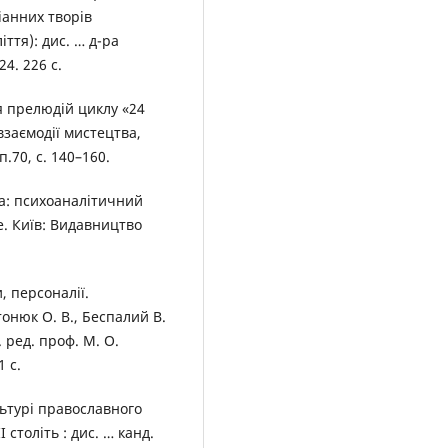
іанних творів
іття): дис. … д-ра
24. 226 с.
я прелюдій циклу «24
взаємодії мистецтва,
п.70, с. 140–160.
ка: психоаналітичний
е. Київ: Видавництво
, персоналії.
онюк О. В., Беспалий В.
. ред. проф. М. О.
 с.
льтурі православного
 століть : дис. … канд.