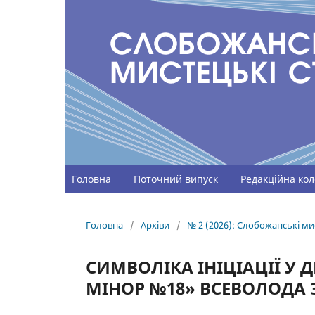
Головна
Поточний випуск
Редакційна кол
Головна
/
Архіви
/
№ 2 (2026): Слобожанські мис
СИМВОЛІКА ІНІЦІАЦІЇ У 
МІНОР №18» ВСЕВОЛОДА