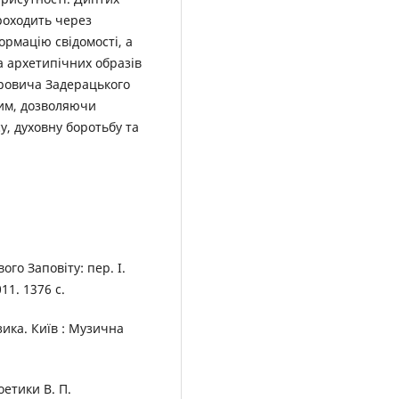
проходить через
ормацію свідомості, а
а архетипічних образів
тровича Задерацького
ним, дозволяючи
у, духовну боротьбу та
го Заповіту: пер. І.
11. 1376 с.
ика. Київ : Музична
етики В. П.