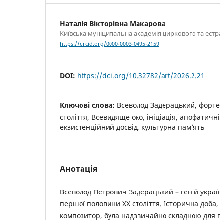
Наталія Вікторівна Макарова
Київська муніципальна академія циркового та ест
https://orcid.org/0000-0003-0495-2159
DOI:
https://doi.org/10.32782/art/2026.2.21
Ключові слова:
Всеволод Задерацький, форте
століття, Всевидяще око, ініціація, апофатичн
екзистенційний досвід, культурна пам’ять
Анотація
Всеволод Петрович Задерацький – геній украї
першої половини ХХ століття. Історична доба, 
композитор, була надзвичайно складною для в