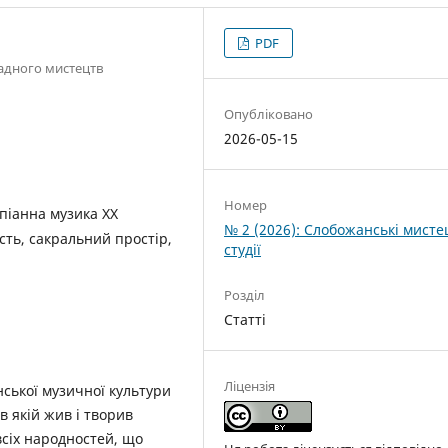
PDF
радного мистецтв
Опубліковано
2026-05-15
Номер
піанна музика ХХ
№ 2 (2026): Слобожанські мисте
ість, сакральний простір,
студії
Розділ
Статті
Ліцензія
нської музичної культури
в якій жив і творив
сіх народностей, що