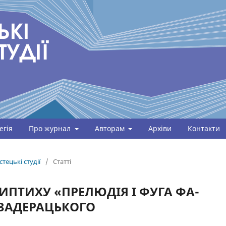
егія
Про журнал
Авторам
Архіви
Контакти
тецькі студії
/
Статті
ДИПТИХУ «ПРЕЛЮДІЯ І ФУГА ФА-
 ЗАДЕРАЦЬКОГО