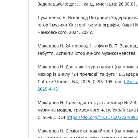
Задерацького: дис. … канд. мистецтв: 26.00.01. 
Лукашенко Н. Всеволод Петрович Задерацький 
історії музики ХХ століття: монографія. Київ: НМ
Чайковського, 2024. 308 с.
Макарова Н. 24 прелюдії та фуги В. П. Задерац
забуття. Аспекти історичного музикознавства, 2
Макарова Н. Дзвін як фігура памяті (на приклад
мажор із циклу "24 прелюдії та фуги" В.Задерац
Culture Studies. N4, 2025. С. 95–105. doi:
https:
2025-4-13
Макарова Н. Прелюдія та фуга ля-мінор № 2 В
музична модель тривожного часу. Українська му
С. 56–65. DOI
https://doi.org/10.32782/2224-09
Макарова Н. Семіотика подвійності (на прикла