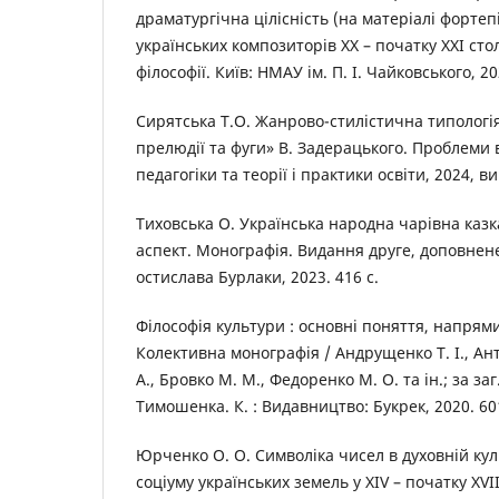
драматургічна цілісність (на матеріалі фортеп
українських композиторів ХХ – початку ХХІ стол
філософії. Київ: НМАУ ім. П. І. Чайковського, 20
Сирятська Т.О. Жанрово-стилістична типологі
прелюдії та фуги» В. Задерацького. Проблеми 
педагогіки та теорії і практики освіти, 2024, ви
Тиховська О. Українська народна чарівна каз
аспект. Монографія. Видання друге, доповнен
остислава Бурлаки, 2023. 416 с.
Філософія культури : основні поняття, напрями
Колективна монографія / Андрущенко Т. І., Ант
А., Бровко М. М., Федоренко М. О. та ін.; за заг
Тимошенка. К. : Видавництво: Букрек, 2020. 601
Юрченко О. О. Символіка чисел в духовній ку
соціуму українських земель у XIV – початку XVIII