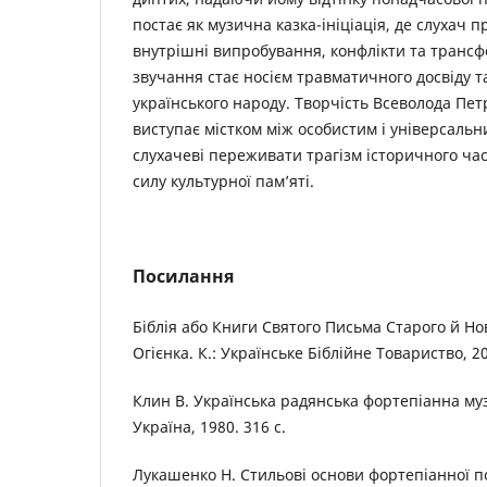
постає як музична казка-ініціація, де слухач 
внутрішні випробування, конфлікти та трансф
звучання стає носієм травматичного досвіду т
українського народу. Творчість Всеволода Пе
виступає містком між особистим і універсаль
слухачеві переживати трагізм історичного час
силу культурної пам’яті.
Посилання
Біблія або Книги Святого Письма Старого й Ново
Огієнка. К.: Українське Біблійне Товариство, 20
Клин В. Українська радянська фортепіанна муз
Україна, 1980. 316 с.
Лукашенко Н. Стильові основи фортепіанної по