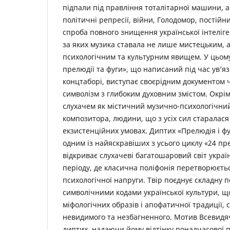
підпали під правління тоталітарної машини, а
політичні репресії, війни, Голодомор, постійн
спроба повного знищення української інтеліге
за яких музика ставала не лише мистецьким, 
психологічним та культурним явищем. У цьому
прелюдії та фуги», що написаний під час увʼя
концтаборі, виступає своєрідним документом 
символізм з глибоким духовним змістом. Окрім
слухачем як містичний музично-психологічн
композитора, людини, що з усіх сил старалас
екзистенційних умовах. Диптих «Прелюдія і ф
одним із найяскравіших з усього циклу «24 пре
відкриває слухачеві багатошаровий світ україн
періоду, де класична поліфонія перетворюєтьс
психологічної напруги. Твір поєднує складну п
символічними кодами української культури, щ
міфологічних образів і апофатичної традиції,
невидимого та незбагненного. Мотив Всевидя
диптих, надаючи йому відтінку понадчасової 