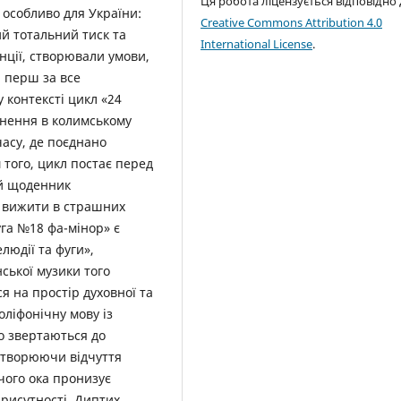
Ця робота ліцензується відповідно
 особливо для України:
Creative Commons Attribution 4.0
ий тотальний тиск та
International License
.
нції, створювали умови,
а перш за все
 контексті цикл «24
знення в колимському
часу, де поєднано
 того, цикл постає перед
ий щоденник
я вижити в страшних
уга №18 фа-мінор» є
людії та фуги»,
ської музики того
я на простір духовної та
оліфонічну мову із
о звертаються до
 створюючи відчуття
чого ока пронизує
присутності. Диптих