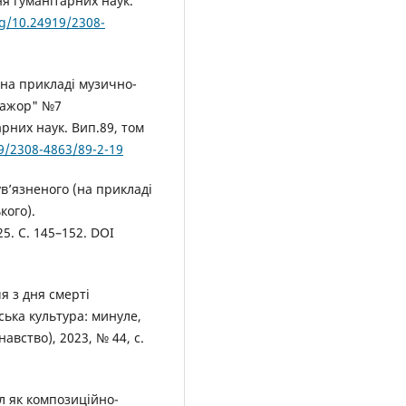
я гуманітарних наук.
rg/10.24919/2308-
(на прикладі музично-
-мажор" №7
рних наук. Вип.89, том
19/2308-4863/89-2-19
вʼязненого (на прикладі
кого).
25. С. 145–152. DOI
я з дня смерті
ська культура: минуле,
вство), 2023, № 44, с.
л як композиційно-