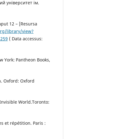
ний університет ім.
aput 12 – [Resursa
org/library/view?
2259
( Data accessus:
w York: Pantheon Books,
n. Oxford: Oxford
Invisible World.Toronto:
 et répétition. Paris :