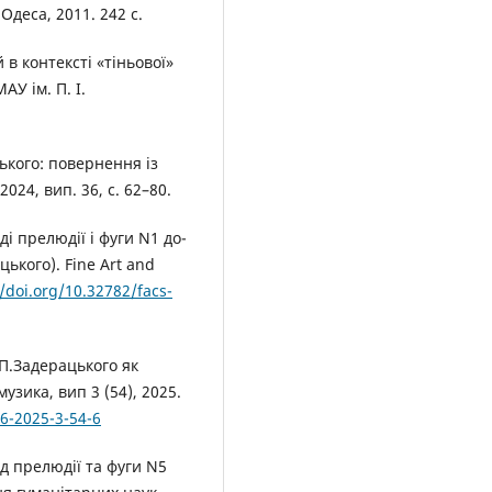
Одеса, 2011. 242 с.
в контексті «тіньової»
АУ ім. П. І.
ького: повернення із
024, вип. 36, с. 62–80.
і прелюдії і фуги N1 до-
ького). Fine Art and
//doi.org/10.32782/facs-
.П.Задерацького як
зика, вип 3 (54), 2025.
26-2025-3-54-6
д прелюдії та фуги N5