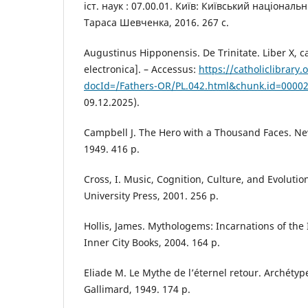
іст. наук : 07.00.01. Київ: Київський національ
Тараса Шевченка, 2016. 267 с.
Augustinus Hipponensis. De Trinitate. Liber X, c
electronica]. – Accessus:
https://catholiclibrary.
docId=/Fathers-OR/PL.042.html&chunk.id=0000
09.12.2025).
Campbell J. The Hero with a Thousand Faces. Ne
1949. 416 p.
Cross, I. Music, Cognition, Culture, and Evolutio
University Press, 2001. 256 p.
Hollis, James. Mythologems: Incarnations of the 
Inner City Books, 2004. 164 p.
Eliade M. Le Mythe de l’éternel retour. Archétypes
Gallimard, 1949. 174 p.