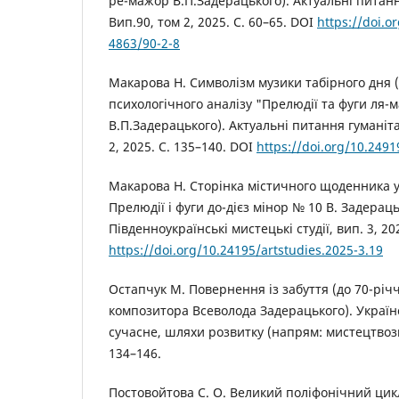
ре-мажор В.П.Задерацького). Актуальні питанн
Вип.90, том 2, 2025. С. 60–65. DOI
https://doi.o
4863/90-2-8
Макарова Н. Символізм музики табірного дня 
психологічного аналізу "Прелюдії та фуги ля
В.П.Задерацького). Актуальні питання гуманіта
2, 2025. С. 135–140. DOI
https://doi.org/10.249
Макарова Н. Сторінка містичного щоденника у
Прелюдії і фуги до-дієз мінор № 10 В. Задераць
Південноукраїнські мистецькі студії, вип. 3, 20
https://doi.org/10.24195/artstudies.2025-3.19
Остапчук М. Повернення із забуття (до 70-річч
композитора Всеволода Задерацького). Україн
сучасне, шляхи розвитку (напрям: мистецтвозна
134–146.
Постовойтова С. О. Великий поліфонічний цик