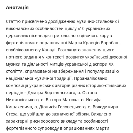
Анотація
Статтю присвячено дослідженню музично-стильових і
виконавських особливостей циклу «10 українських
церковних пісень для триголосного дівочого хору з
фортепіяном» в опрацюванні Марти Кравців-Барабаш,
опублікованого у Канаді. Розглянуто значення цього
нотного видання у контексті розвитку української духовної
музики та діяльності митців української діаспори ХХ
століття, спрямованої на збереження і популяризацію
національної музичної традиції. Проаналізовано
композиції українських авторів різних історико-стильових
періодів – Дмитра Бортнянського, о. Остапа
Нижанківського, о. Віктора Матюка, о. Йосифа
Кишакевича, о. Діонисія Головецького, о. Володимира
Стеха, що увійшли до зазначеної збірки. Виявлено
характерні риси хорового викладу та особливості
фортепіанного супроводу в опрацюваннях Марти