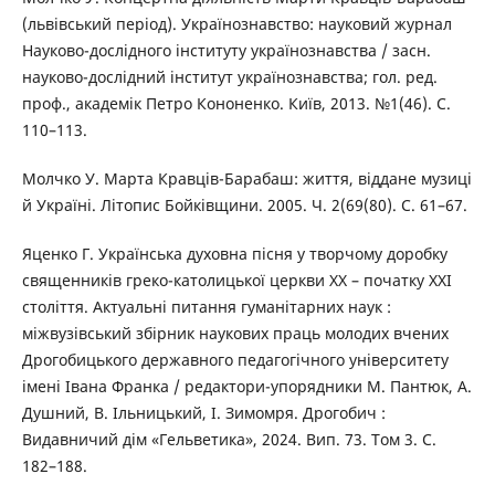
(львівський період). Українознавство: науковий журнал
Науково-дослідного інституту українознавства / засн.
науково-дослідний інститут українознавства; гол. ред.
проф., академік Петро Кононенко. Київ, 2013. №1(46). С.
110–113.
Молчко У. Марта Кравців-Барабаш: життя, віддане музиці
й Україні. Літопис Бойківщини. 2005. Ч. 2(69(80). С. 61–67.
Яценко Г. Українська духовна пісня у творчому доробку
священників греко-католицької церкви ХХ – початку ХХІ
століття. Актуальні питання гуманітарних наук :
міжвузівський збірник наукових праць молодих вчених
Дрогобицького державного педагогічного університету
імені Івана Франка / редактори-упорядники М. Пантюк, А.
Душний, В. Ільницький, І. Зимомря. Дрогобич :
Видавничий дім «Гельветика», 2024. Вип. 73. Том 3. С.
182–188.