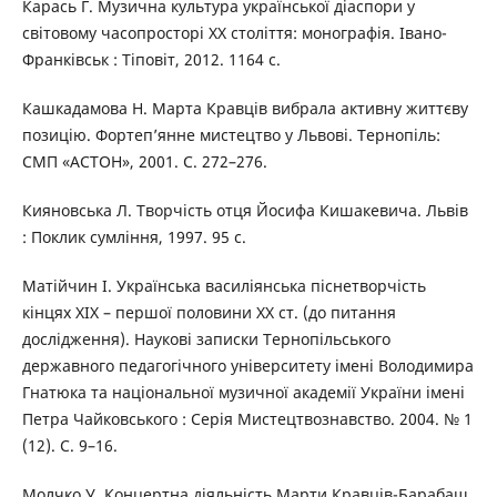
Карась Г. Музична культура української діаспори у
світовому часопросторі ХХ століття: монографія. Івано-
Франківськ : Тіповіт, 2012. 1164 с.
Кашкадамова Н. Марта Кравців вибрала активну життєву
позицію. Фортеп’янне мистецтво у Львові. Тернопіль:
СМП «АСТОН», 2001. С. 272–276.
Кияновська Л. Творчість отця Йосифа Кишакевича. Львів
: Поклик сумління, 1997. 95 с.
Матійчин І. Українська василіянська піснетворчість
кінцях ХІХ – першої половини XX ст. (до питання
дослідження). Наукові записки Тернопільського
державного педагогічного університету імені Володимира
Гнатюка та національної музичної академії України імені
Петра Чайковського : Серія Мистецтвознавство. 2004. № 1
(12). С. 9–16.
Молчко У. Концертна діяльність Марти Кравців-Барабаш