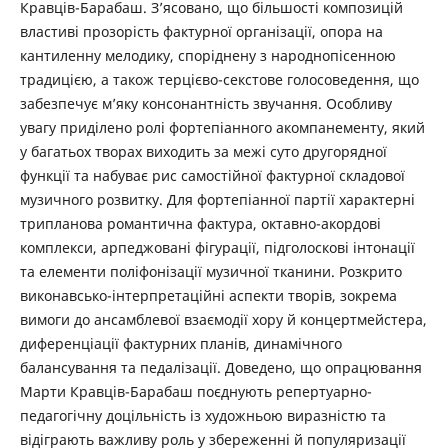
Кравців-Барабаш. З’ясовано, що більшості композицій
властиві прозорість фактурної організації, опора на
кантиленну мелодику, споріднену з народнопісенною
традицією, а також терцієво-секстове голосоведення, що
забезпечує м’яку консонантність звучання. Особливу
увагу приділено ролі фортепіанного акомпанементу, який
у багатьох творах виходить за межі суто другорядної
функції та набуває рис самостійної фактурної складової
музичного розвитку. Для фортепіанної партії характерні
трипланова романтична фактура, октавно-акордові
комплекси, арпеджовані фігурації, підголоскові інтонації
та елементи поліфонізації музичної тканини. Розкрито
виконавсько-інтерпретаційні аспекти творів, зокрема
вимоги до ансамблевої взаємодії хору й концертмейстера,
диференціації фактурних планів, динамічного
балансування та педалізації. Доведено, що опрацювання
Марти Кравців-Барабаш поєднують репертуарно-
педагогічну доцільність із художньою виразністю та
відіграють важливу роль у збереженні й популяризації