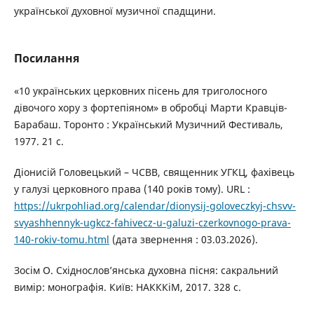
української духовної музичної спадщини.
Посилання
«10 українських церковних пісень для триголосного
дівочого хору з фортепіяном» в обробці Марти Кравців-
Барабаш. Торонто : Український Музичний Фестиваль,
1977. 21 с.
Діонисій Головецький – ЧСВВ, священник УГКЦ, фахівець
у галузі церковного права (140 років тому). URL :
https://ukrpohliad.org/calendar/dionysij-goloveczkyj-chsvv-
svyashhennyk-ugkcz-fahivecz-u-galuzi-czerkovnogo-prava-
140-rokiv-tomu.html
(дата звернення : 03.03.2026).
Зосім О. Східнослов’янська духовна пісня: сакральний
вимір: монографія. Київ: НАКККіМ, 2017. 328 с.