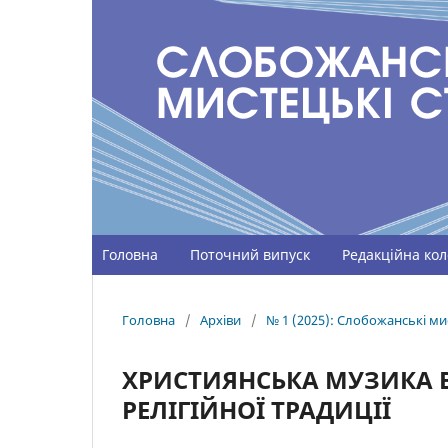
Головна
Поточний випуск
Редакційна кол
Головна
/
Архіви
/
№ 1 (2025): Слобожанські мис
ХРИСТИЯНСЬКА МУЗИКА В
РЕЛІГІЙНОЇ ТРАДИЦІЇ