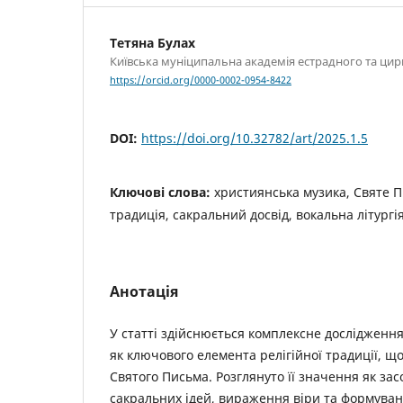
Тетяна Булах
Київська муніципальна академія естрадного та ци
https://orcid.org/0000-0002-0954-8422
DOI:
https://doi.org/10.32782/art/2025.1.5
Ключові слова:
християнська музика, Святе П
традиція, сакральний досвід, вокальна літургі
Анотація
У статті здійснюється комплексне дослідженн
як ключового елемента релігійної традиції, щ
Святого Письма. Розглянуто її значення як зас
сакральних ідей, вираження віри та формуван