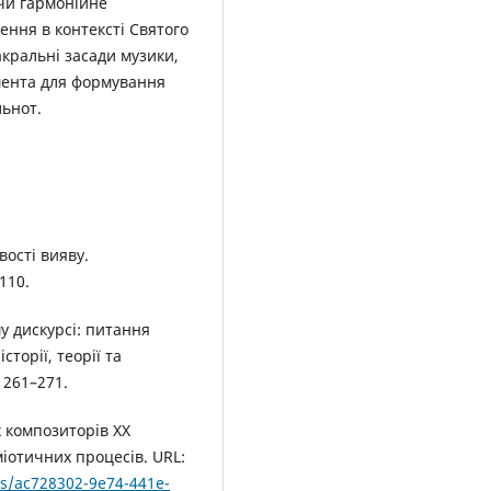
ючи гармонійне
ення в контексті Святого
кральні засади музики,
умента для формування
льнот.
вості вияву.
110.
у дискурсі: питання
сторії, теорії та
 261–271.
х композиторів XX
міотичних процесів. URL:
ms/ac728302-9e74-441e-