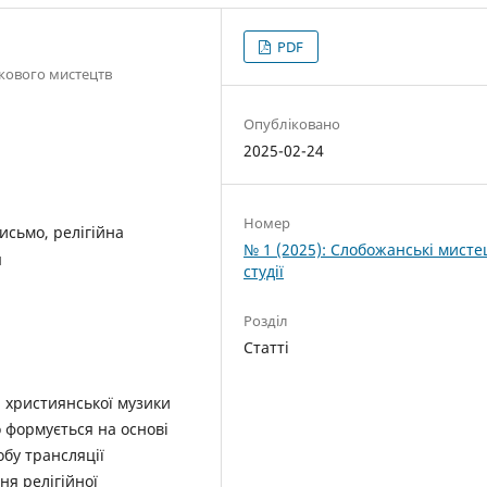
PDF
ркового мистецтв
Опубліковано
2025-02-24
Номер
исьмо, релігійна
№ 1 (2025): Слобожанські мисте
я
студії
Розділ
Статті
я християнської музики
о формується на основі
обу трансляції
ня релігійної