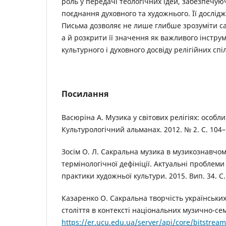
роль у передачі теологічних ідей, забезпечу
поєднання духовного та художнього. Її дослідж
Письма дозволяє не лише глибше зрозуміти са
а й розкрити її значення як важливого інстр
культурного і духовного досвіду релігійних спі
Посилання
Васюріна А. Музика у світових релігіях: особли
Культурологічний альманах. 2012. № 2. С. 104–
Зосім О. Л. Сакральна музика в музикознавчом
термінологічної дефініції. Актуальні проблеми і
практики художньої культури. 2015. Вип. 34. С.
Казаренко О. Сакральна творчість українськи
століття в контексті національних музично-се
https://er.ucu.edu.ua/server/api/core/bitstrea