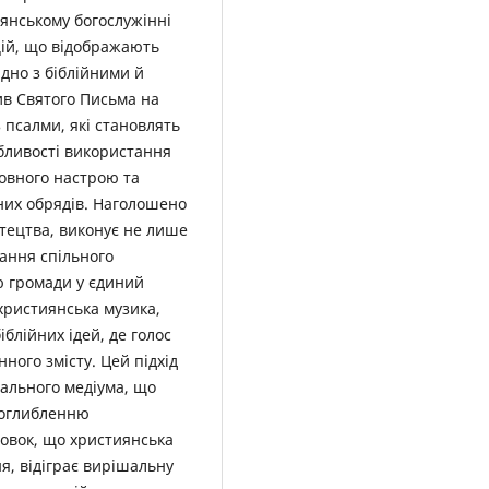
иянському богослужінні
цій, що відображають
ідно з біблійними й
в Святого Письма на
псалми, які становлять
обливості використання
овного настрою та
йних обрядів. Наголошено
стецтва, виконує не лише
вання спільного
ю громади у єдиний
 християнська музика,
іблійних ідей, де голос
ного змісту. Цей підхід
рального медіума, що
поглибленню
овок, що християнська
я, відіграє вирішальну