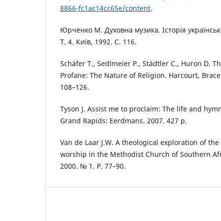
8866-fc1ac14cc65e/content
.
Юрченко М. Духовна музика. Історія українськ
Т. 4. Київ, 1992. С. 116.
Schäfer T., Sedlmeier P., Städtler C., Huron D. 
Profane: The Nature of Religion. Harcourt, Brace 
108–126.
Tyson J. Assist me to proclaim: The life and hym
Grand Rapids: Eerdmans. 2007. 427 р.
Van de Laar J.W. A theological exploration of the
worship in the Methodist Church of Southern Afr
2000. № 1. P. 77–90.