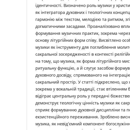
ідентичності. Визначено роль музики у христ
як інтегратора духовних і теологічних концеп
гармонію між текстом, мелодією та ритмом, зг
догматичними засадами. Проаналізовано впли
формування музичних практик, зокрема через 
основу літургійних форм співу. Висвітлено ос
музики як інструменту для поглиблення молит
сакральної зосередженості в контексті релігі
на тому, що музика, як форма літургійного ми
ритуальну функцію, а й слугує засобом форму
духовного досвіду, спрямованого на інтеграці
сакральний простір. У статті підкреслено, що
зокрема у вокальній традиції, стає втіленням б
відіграє центральну роль у передачі божествен
демонструє теологічну цінність музики як сак
сприяє формуванню духовної дисципліни та 
екзистенційного переживання. Зроблено висн
музика, як невід’ємний компонент богослужінн