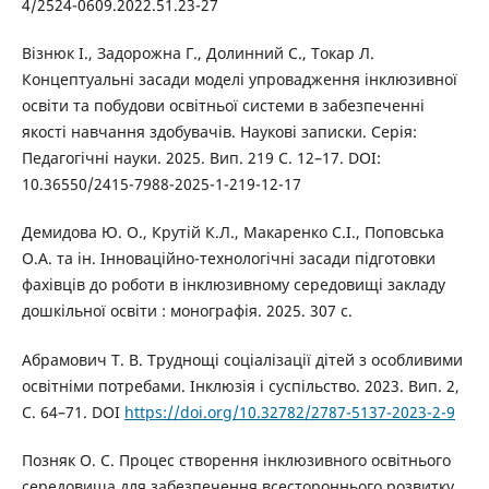
4/2524-0609.2022.51.23-27
Візнюк І., Задорожна Г., Долинний С., Токар Л.
Концептуальні засади моделі упровадження інклюзивної
освіти та побудови освітньої системи в забезпеченні
якості навчання здобувачів. Наукові записки. Серія:
Педагогічні науки. 2025. Вип. 219 С. 12–17. DOI:
10.36550/2415-7988-2025-1-219-12-17
Демидова Ю. О., Крутій К.Л., Макаренко С.І., Поповська
О.А. та ін. Інноваційно-технологічні засади підготовки
фахівців до роботи в інклюзивному середовищі закладу
дошкільної освіти : монографія. 2025. 307 с.
Абрамович Т. В. Труднощі соціалізації дітей з особливими
освітніми потребами. Інклюзія і суспільство. 2023. Вип. 2,
С. 64–71. DOI
https://doi.org/10.32782/2787-5137-2023-2-9
Позняк О. С. Процес створення інклюзивного освітнього
середовища для забезпечення всестороннього розвитку