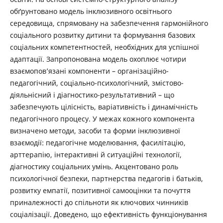
обґрунтовано модель інклюзивного освітнього
середовища, спрямовану на забезпечення гармонійного
соціального розвитку дитини та формування базових
соціальних компетентностей, необхідних для успішної
адаптації. Запропонована модель охоплює чотири
взаємопов’язані компоненти – організаційно-
педагогічний, соціально-психологічний, змістово-
діяльнісний і діагностико-результативний – що
забезпечують цілісність, варіативність і динамічність
педагогічного процесу. У межах кожного компонента
визначено методи, засоби та форми інклюзивної
взаємодії: педагогічне моделювання, фасилітацію,
арттерапію, інтерактивні й ситуаційні технології,
діагностику соціальних умінь. Акцентовано роль
психологічної безпеки, партнерства педагогів і батьків,
розвитку емпатії, позитивної самооцінки та почуття
приналежності до спільноти як ключових чинників
соціалізації. Доведено, що ефективність функціонування