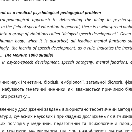
nt as a medical-psychological-pedagogical problem
gical-pedagogical approach to determining the delay in psycho-sp
in the field of special education in general, there is a widespread viol
into a group of violations called “delayed speech development”.
Given 
human body, when it is disturbed, all leading mental functions suf
gly, the inertia of speech development, as a rule, indicates the inert
...
(не менше 1800 знаків)
ay in psycho-speech development, speech ontogeny, mental functions, e
наук (генетики, біохімії, ембріології, загальної біології, фіз
ння набувають генетичні чинники, які вважаються причиною бі
го розвитку...
влених у дослідженні завдань використано теоретичний метод 
атури, сучасних наукових і прикладних досліджень як вітчизня
вих поглядів у медичній, педагогічній та психологічній площи
я й системне моделювання під час розроблення діагностич