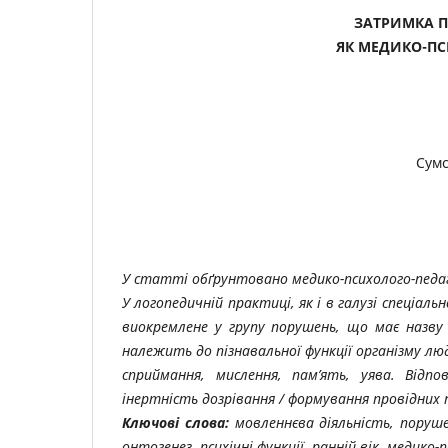
ЗАТРИМКА 
ЯК МЕДИКО-ПС
Сумс
У статті обґрунтовано медико-психолого-педаг
У логопедичній практиці, як і в галузі спеціал
виокремлене у групу порушень, що має назву
належить до пізнавальної функції організму люд
сприймання, мислення, пам’ять, уява. Відп
інертність дозрівання / формування провідних п
Ключові слова:
мовленнєва діяльність, поруш
онтогенез, психічні функції, ранній вік, медико-