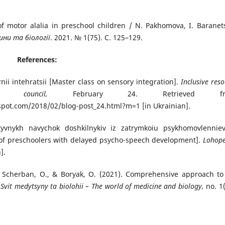
 motor alalia in preschool children / N. Pakhomova, I. Baranets
ни та біології
. 2021. № 1(75). С. 125–129.
References:
nii intehratsii [Master class on sensory integration].
Inclusive res
council,
February 24. Retrieved fro
pot.com/2018/02/blog-post_24.html?m=1 [in Ukrainian].
tyvnykh navychok doshkilnykiv iz zatrymkoiu psykhomovlennie
 of preschoolers with delayed psycho-speech development].
Lohope
].
, Scherban, O., & Boryak, O. (2021). Comprehensive approach to
.
Svit medytsyny ta biolohii – The world of medicine and biology,
no. 1(