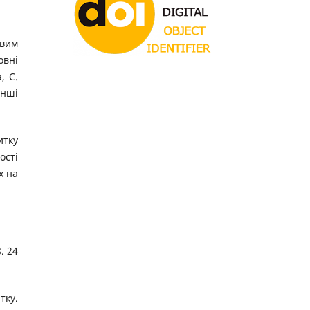
овим
овні
, С.
інші
итку
ості
х на
. 24
тку.