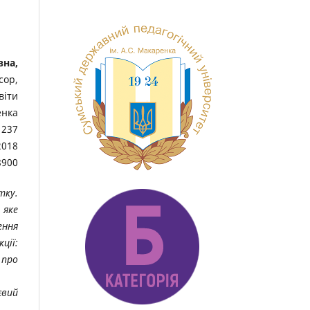
вна,
сор,
віти
енка
1237
2018
8900
тку.
 яке
ення
ції:
 про
євий