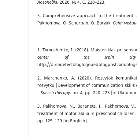
Логопедія
. 2020. № 4. С. 220–223.
3. Comprehensive approach to the treatment of
Pakhomova, O. Scherban, O. Boryak.
Світ медици
1. Tymoshenko, I. (2018). Maister-klas po sensor
center of the Irpin city 
http://dinadefectologlogopedblogpostcom.blogs
2. Marchenko, A. (2020). Rozvytok komunika
rozvytku [Development of communication skills
– Speech therapy,
no. 4, pp. 220–223 [in Ukrainian
3. Pakhomova, N., Baranets, I., Pakhomova, V.
treatment of motor alalia in preschool children
pp. 125–129 [in English].