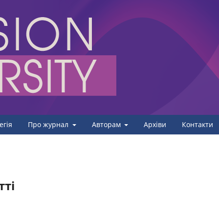
егія
Про журнал
Авторам
Архіви
Контакти
тті