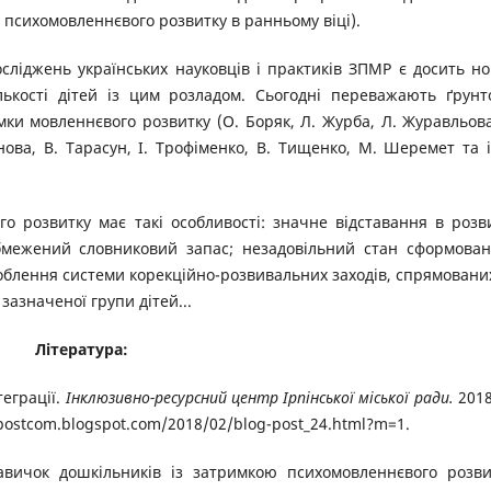
психомовленнєвого розвитку в ранньому віці).
сліджень українських науковців і практиків ЗПМР є досить н
ькості дітей із цим розладом. Сьогодні переважають ґрунт
ки мовленнєвого розвитку (О. Боряк, Л. Журба, Л. Журавльова
нова, В. Тарасун, І. Трофіменко, В. Тищенко, М. Шеремет та 
 розвитку має такі особливості: значне відставання в розв
бмежений словниковий запас; незадовільний стан сформован
роблення системи корекційно-розвивальних заходів, спрямовани
азначеної групи дітей...
Література:
теграції.
Інклюзивно-ресурсний центр Ірпінської міської ради.
2018
gpostcom.blogspot.com/2018/02/blog-post_24.html?m=1.
авичок дошкільників із затримкою психомовленнєвого розви