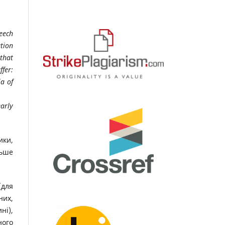
eech
ation
that
fer:
ia of
arly
ики,
льше
(для
них,
ні),
ного