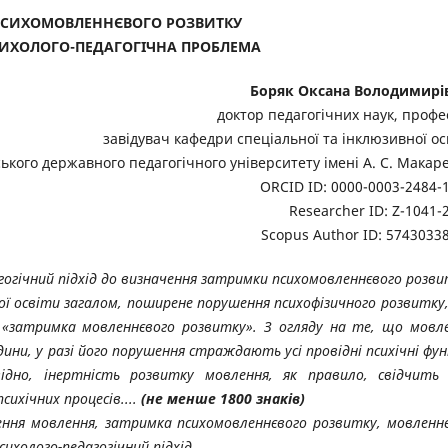
ПСИХОМОВЛЕННЄВОГО РОЗВИТКУ
ИХОЛОГО-ПЕДАГОГІЧНА ПРОБЛЕМА
Боряк Оксана Володимирі
доктор педагогічних наук, профе
завідувач кафедри спеціальної та інклюзивної ос
ького державного педагогічного університету імені А. С. Макар
ORCID ID: 0000-0003-2484-
Researcher ID: Z-1041-
Scopus Author ID: 5743033
огічний підхід до визначення затримки психомовленнєвого розви
ьної освіти загалом, поширене порушення психофізичного розвитку,
 «затримка мовленнєвого розвитку». З огляду на те, що мовл
ини, у разі його порушення страждають усі провідні психічні функ
овідно, інертність розвитку мовлення, як правило, свідчить
сихічних процесів....
(не менше 1800 знаків)
ення мовлення, затримка психомовленнєвого розвитку, мовленн
психолого-педагогічний підхід.