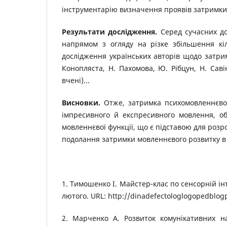
інструментарію визначення проявів затримки 
Результати дослідження.
Серед сучасних до
напрямом з огляду на різке збільшення кіл
дослідження українських авторів щодо затрим
Конопляста, Н. Пахомова, Ю. Рібцун, Н. Саві
вчені)...
Висновки.
Отже, затримка психомовленнєвого
імпресивного й експресивного мовлення, о
мовленнєвої функції, що є підставою для роз
подолання затримки мовленнєвого розвитку в з
1. Тимошенко І. Майстер-клас по сенсорній ін
лютого. URL: http://dinadefectologlogopedblo
2. Марченко А. Розвиток комунікативних н