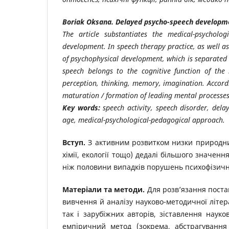
Boriak Oksana. Delayed psycho-speech developme
The article substantiates the medical-psycholo
development. In speech therapy practice, as well as 
of psychophysical development, which is separated 
speech belongs to the cognitive function of the 
perception, thinking, memory, imagination. Accordin
maturation / formation of leading mental processes
Key words
:
speech activity, speech disorder, del
age, medical-psychological-pedagogical approach.
Вступ.
З активним розвитком низки природничих 
хімії, екології тощо) дедалі більшого значе
ніж половини випадків порушень психофізично
Матеріали та методи.
Для розв’язання поста
вивчення й аналізу науково-методичної літер
так і зарубіжних авторів, зіставлення науко
емпіричний метод (зокрема, абстрагуванн