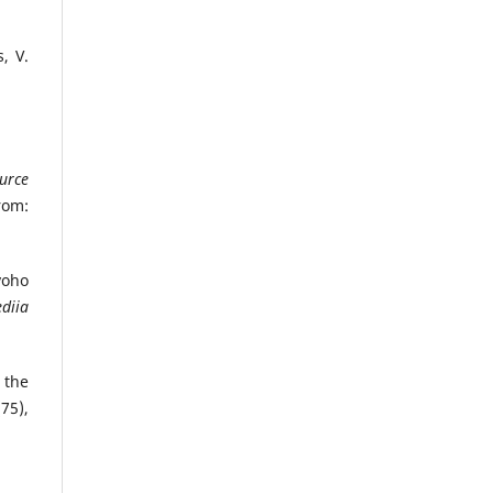
, V.
ource
m:
voho
diia
 the
75),