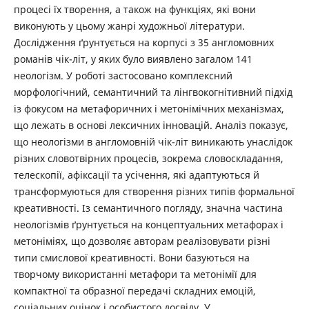
процесі їх творення, а також на функціях, які вони
виконують у цьому жанрі художньої літератури.
Дослідження ґрунтується на корпусі з 35 англомовних
романів чік-літ, у яких було виявлено загалом 141
неологізм. У роботі застосовано комплексний
морфологічний, семантичний та лінгвокогнітивний підхід
із фокусом на метафоричних і метонімічних механізмах,
що лежать в основі лексичних інновацій. Аналіз показує,
що неологізми в англомовній чік-літ виникають унаслідок
різних словотвірних процесів, зокрема словоскладання,
телескопії, афіксації та усічення, які адаптуються й
трансформуються для створення різних типів формальної
креативності. Із семантичного погляду, значна частина
неологізмів ґрунтується на концептуальних метафорах і
метоніміях, що дозволяє авторам реалізовувати різні
типи смислової креативності. Вони базуються на
творчому використанні метафори та метонімії для
компактної та образної передачі складних емоцій,
соціальних оцінок і особистого досвіду. У