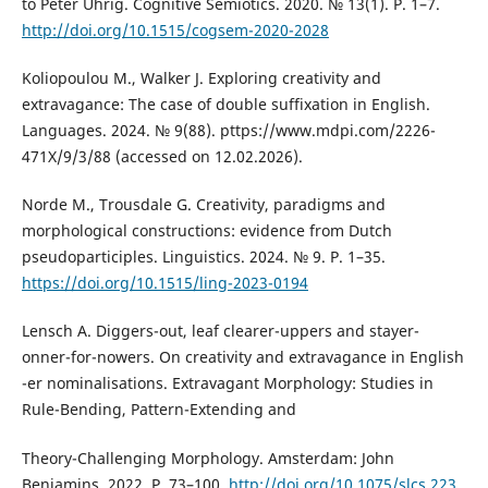
to Peter Uhrig. Cognitive Semiotics. 2020. № 13(1). P. 1–7.
http://doi.org/10.1515/cogsem-2020-2028
Koliopoulou M., Walker J. Exploring creativity and
extravagance: The case of double suffixation in English.
Languages. 2024. № 9(88). рttps://www.mdpi.com/2226-
471X/9/3/88 (accessed on 12.02.2026).
Norde M., Trousdale G. Creativity, paradigms and
morphological constructions: evidence from Dutch
pseudoparticiples. Linguistics. 2024. № 9. P. 1–35.
https://doi.org/10.1515/ling-2023-0194
Lensch A. Diggers-out, leaf clearer-uppers and stayer-
onner-for-nowers. On creativity and extravagance in English
-er nominalisations. Extravagant Morphology: Studies in
Rule-Bending, Pattern-Extending and
Theory-Challenging Morphology. Amsterdam: John
Benjamins, 2022. P. 73–100.
http://doi.org/10.1075/slcs.223