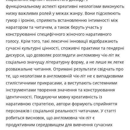
функціональному аспекті креативні неологізми виконують
низку важливих ролей у межах жанру. Вони підсилюють
гумор і іронію, сприяють встановленню інтимності між
наратором та читачем, а також беруть участь у
конструюванні специфічного жіночого наративного
голосу. Крім того, такі лексичні інновації відображають
сучасні культурні цінності, споживчі практики та гендерні
дискурси, що дозволяє розглядати англомовну чік-літ як
соціально значущу літературну форму, а не лише як легке
розважальне читання. Отримані результати свідчать про
те, що неологізми в англомовній чік-літ не є випадковими
стилістичними прикрасами, а виступають системними
інструментами творення значення та конструювання
ідентичності. Поєднуючи мовну креативність із
наративною стратегією, автори формують сприйняття
персонажів і соціальної реальності читачами. У статті
робиться висновок, що англомовна чік-літ є
продуктивним середовищем для вивчення сучасних