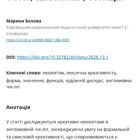
Марина Бєлова
Харківський національний педагогічний університет імені Г.С.
Сковороди
https://orcid.org/0000-0002-1306-9395
DOI:
https://doi.org/10.32782/philspu/2026.13.1
Ключові слова:
неологізм, лексична креативність,
форма, значення, функція, художній дискурс, англомовна
чік-літ
Анотація
У статті досліджуються креативні неологізми в
англомовній чік-літ, зосереджуючи увагу на формальній
та смисловій креативності, що співрозвиваються у