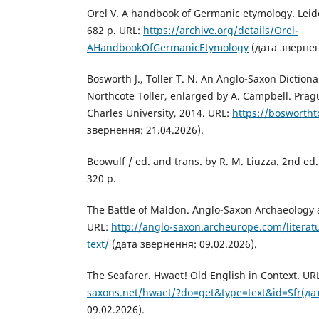
Orel V. A handbook of Germanic etymology. Leiden
682 p. URL:
https://archive.org/details/Orel-
AHandbookOfGermanicEtymology
(дата звернен
Bosworth J., Toller T. N. An Anglo-Saxon Dictiona
Northcote Toller, enlarged by A. Campbell. Prague
Charles University, 2014. URL:
https://boswortht
звернення: 21.04.2026).
Beowulf / ed. and trans. by R. M. Liuzza. 2nd ed
320 p.
The Battle of Maldon. Anglo-Saxon Archaeology 
URL:
http://anglo-saxon.archeurope.com/literat
text/
(дата звернення: 09.02.2026).
The Seafarer. Hwaet! Old English in Context. UR
saxons.net/hwaet/?do=get&type=text&id=Sfr(да
09.02.2026).