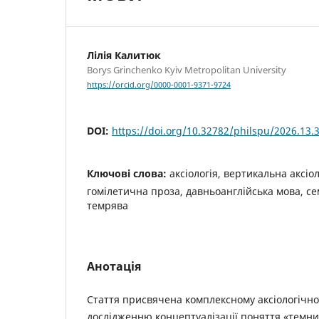
Лілія Калитюк
Borys Grinchenko Kyiv Metropolitan University
https://orcid.org/0000-0001-9371-9724
DOI:
https://doi.org/10.32782/philspu/2026.13.
Ключові слова:
аксіологія, вертикальна аксіол
гомілетична проза, давньоанглійська мова, с
темрява
Анотація
Стаття присвячена комплексному аксіологічно
дослідженню концептуалізації поняття «темни