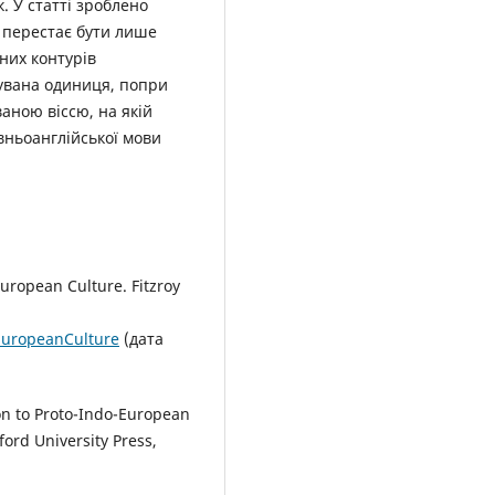
. У статті зроблено
а перестає бути лише
них контурів
жувана одиниця, попри
аною віссю, на якій
вньоанглійської мови
European Culture. Fitzroy
oEuropeanCulture
(дата
ion to Proto-Indo-European
ord University Press,