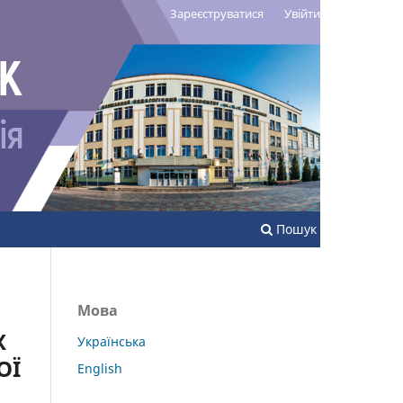
Зареєструватися
Увійти
Пошук
Мова
Х
Українська
ОЇ
English