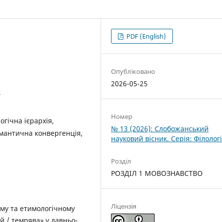
PDF (English)
Опубліковано
2026-05-25
3
Номер
огічна ієрархія,
№ 13 (2026): Слобожанський
емантична конвергенція,
науковий вісник. Серія: Філолог
Розділ
РОЗДІЛ 1 МОВОЗНАВСТВО
Ліцензія
му та етимологічному
й / темрява» у давньо-