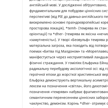
англійській мові. У дослідженні обґрунтовано,
фундаментальним для побудови ціннісних сист
перспективі (від РІЕ до давньо-англійського пе
виокремлено основні праіндоєвропейські коре
просторова локація), *temh- (темрява як стан
орієнтації) та *dher- (темрява як якісна «нечи
«замутненість»). У творі «Беовульф» темрява 
матеріальна загроза, яка походить від потвор
поемах «Битва під Малдоном» та «Мореплаве
маніфестується через несприятливий ландша
фізичні страждання. У гоміліях Ельфрика Ейн
радикальну перебудову аксіологічної осі: від 
героїчної епохи до жорсткої християнської вер
Ельфріка демонструють вертикальну асиметр
лексем на позначення «світла», його дихотом
позначення «темряви» набуває фрагментовано
семантичним перенесенням ціннісних заборо
чаклунство, демонізм. Корінь *dher- отримує 