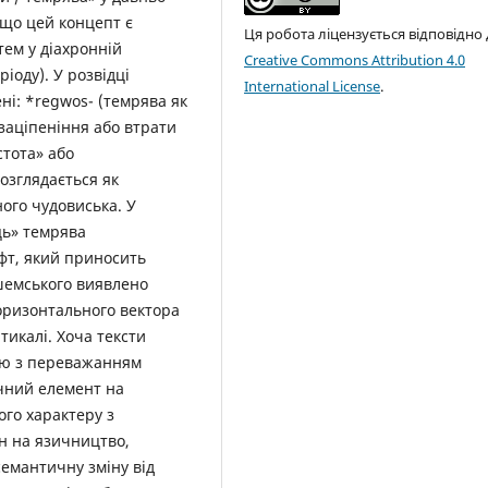
 що цей концепт є
Ця робота ліцензується відповідно
ем у діахронній
Creative Commons Attribution 4.0
ріоду). У розвідці
International License
.
ні: *regwos- (темрява як
 заціпеніння або втрати
стота» або
розглядається як
ного чудовиська. У
ць» темрява
фт, який приносить
шемського виявлено
горизонтального вектора
тикалі. Хоча тексти
ію з переважанням
ічний елемент на
го характеру з
н на язичництво,
семантичну зміну від