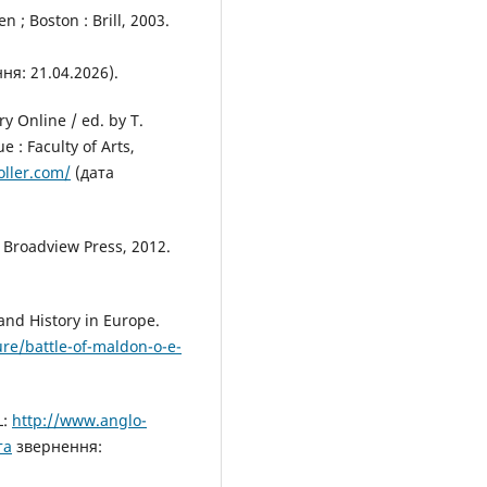
 ; Boston : Brill, 2003.
ня: 21.04.2026).
ry Online / ed. by T.
 : Faculty of Arts,
oller.com/
(дата
. Broadview Press, 2012.
and History in Europe.
ure/battle-of-maldon-o-e-
L:
http://www.anglo-
та
звернення: