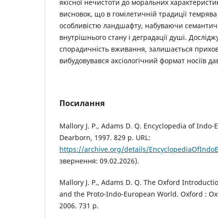
якісної нечистоти до моральних характеристик
висновок, що в гомілетичній традиції темряв
особливістю ландшафту, набуваючи семантич
внутрішнього стану і деградації душі. Дослід
спорадичність вживання, залишається прихов
вибудовувався аксіологічний формат носіїв да
Посилання
Mallory J. P., Adams D. Q. Encyclopedia of Indo-
Dearborn, 1997. 829 p. URL:
https://archive.org/details/EncyclopediaOfInd
звернення: 09.02.2026).
Mallory J. P., Adams D. Q. The Oxford Introduct
and the Proto-Indo-European World. Oxford : Oxf
2006. 731 p.