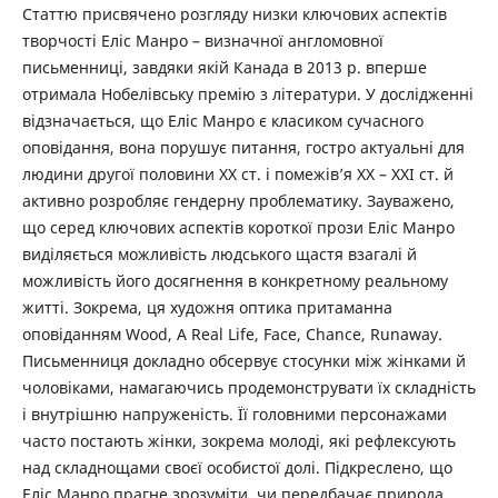
Статтю присвячено розгляду низки ключових аспектів
творчості Еліс Манро – визначної англомовної
письменниці, завдяки якій Канада в 2013 р. вперше
отримала Нобелівську премію з літератури. У дослідженні
відзначається, що Еліс Манро є класиком сучасного
оповідання, вона порушує питання, гостро актуальні для
людини другої половини ХХ ст. і помежів’я ХХ – ХХІ ст. й
активно розробляє гендерну проблематику. Зауважено,
що серед ключових аспектів короткої прози Еліс Манро
виділяється можливість людського щастя взагалі й
можливість його досягнення в конкретному реальному
житті. Зокрема, ця художня оптика притаманна
оповіданням Wood, A Real Life, Face, Chance, Runaway.
Письменниця докладно обсервує стосунки між жінками й
чоловіками, намагаючись продемонструвати їх складність
і внутрішню напруженість. Її головними персонажами
часто постають жінки, зокрема молоді, які рефлексують
над складнощами своєї особистої долі. Підкреслено, що
Еліс Манро прагне зрозуміти, чи передбачає природа