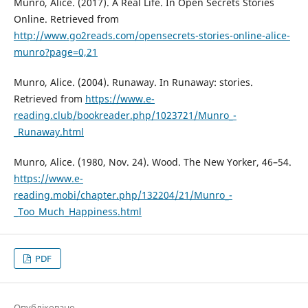
Munro, Alice. (2017). A Real Life. In Open Secrets Stories
Online. Retrieved from
http://www.go2reads.com/opensecrets-stories-online-alice-
munro?page=0,21
Munro, Alice. (2004). Runaway. In Runaway: stories.
Retrieved from
https://www.e-
reading.club/bookreader.php/1023721/Munro_-
_Runaway.html
Munro, Alice. (1980, Nov. 24). Wood. The New Yorker, 46–54.
https://www.e-
reading.mobi/chapter.php/132204/21/Munro_-
_Too_Much_Happiness.html
PDF
Опубліковано