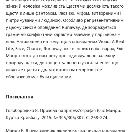
жінки й чоловіка можливість щастя чи досяжність такого
щастя є лише фантомом, ілюзією, міфом, витвореними і
підтримуваними людиною. Особливо репрезентативним
у цьому сенсі є оповідання Runaway, де зображується
гранично конфліктний характер взаємин у парі «вона –
він». Наголошено на тому, що в оповіданнях Wood, A Real
Life, Face, Chance, Runaway, як і в інших своїх творах, Еліс
Манро тяжіє до висновку про індивідуально-залежну
природу щастя, до концептуального узагальнення, що
людське щастя є драматичною категорією і не
обов’язково має бути щасливим.
Посилання
Голобородько Я. Прозова happiness’ографія Еліс Манро.
Кур’єр Кривбасу. 2015. № 305/306/307. С. 268–274.
Манро Е. Я була єдиною людиною, яка писала оповідання