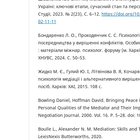
Україні: ключові етапи, сучасний стан та перс
Студії, 2023. № 2(23), С. 6–12.
https://doi.org/1
02-11-11
Бондаренко Л. О., Прокодянчик С. С. Психологі
посередництва у вирішенні конфліктів. Особист
: матеріали міжнар. психолог. форуму (м. Харків,
ХНУВС, 2024. С. 50–53.
Жидко М. Є., Гулий Ю. І, Літвінова В. Я, Кочаря
психологія медіації і альтернативного вирішен
посіб. Харків: ХАІ, 2015. 108 с.
Bowling Daniel, Hoffman David. Bringing Peace 
Personal Qualities of the Mediator and Their Im
Negotiation Journal. 2000. Vol. 16. P. 5–28. doi
Boulle L., Alexander N. M. Mediation: Skills and 
LexisNexis Butterworths, 2020.