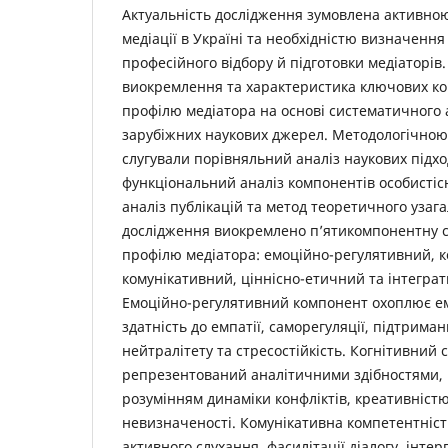
Актуальність дослідження зумовлена активною
медіації в Україні та необхідністю визначення
професійного відбору й підготовки медіаторів
виокремлення та характеристика ключових ко
профілю медіатора на основі систематичного а
зарубіжних наукових джерел. Методологічно
слугували порівняльний аналіз наукових підхо
функціональний аналіз компонентів особистіс
аналіз публікацій та метод теоретичного узага
дослідження виокремлено п’ятикомпонентну с
профілю медіатора: емоційно-регулятивний, к
комунікативний, ціннісно-етичний та інтегра
Емоційно-регулятивний компонент охоплює ем
здатність до емпатії, саморегуляції, підтрима
нейтралітету та стресостійкість. Когнітивний 
репрезентований аналітичними здібностями,
розумінням динаміки конфліктів, креативністю
невизначеності. Комунікативна компетентніс
активного слухання, фасилітації діалогу, інтер