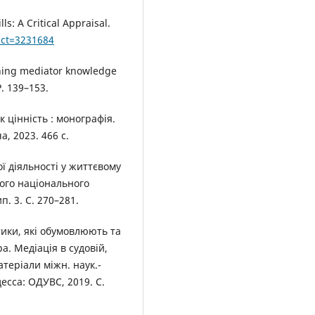
s: A Critical Appraisal.
act=3231684
fining mediator knowledge
P. 139–153.
к цінність : монографія.
а, 2023. 466 с.
ї діяльності у життєвому
кого національного
п. 3. С. 270–281.
ики, які обумовлюють та
. Медіація в судовій,
теріали міжн. наук.-
десса: ОДУВС, 2019. С.