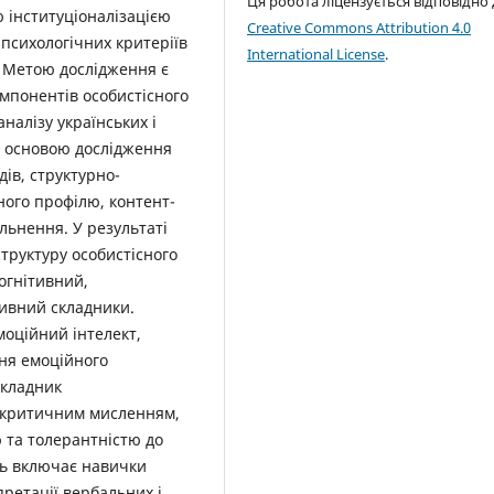
Ця робота ліцензується відповідно
 інституціоналізацією
Creative Commons Attribution 4.0
 психологічних критеріїв
International License
.
. Метою дослідження є
мпонентів особистісного
налізу українських і
ю основою дослідження
дів, структурно-
ного профілю, контент-
льнення. У результаті
труктуру особистісного
огнітивний,
тивний складники.
оційний інтелект,
ння емоційного
складник
 критичним мисленням,
 та толерантністю до
ть включає навички
претації вербальних і