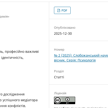
PDF
демія»
Опубліковано
2025-12-30
Номер
ль, професійно важливі
№ 2 (2025): Слобожанський нау
 ідентичність,
вісник. Серія: Психологія
Розділ
Статті
Ліцензія
го дослідження
лю успішного медіатора
ння конфліктів.