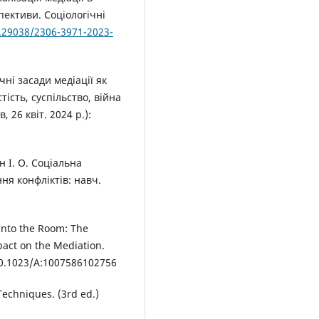
пективи. Соціологічні
0.29038/2306-3971-2023-
чні засади медіації як
ість, суспільство, війна
 26 квіт. 2024 р.):
н І. О. Соціальна
ня конфліктів: навч.
into the Room: The
pact on the Mediation.
: 10.1023/A:1007586102756
Techniques. (3rd ed.)