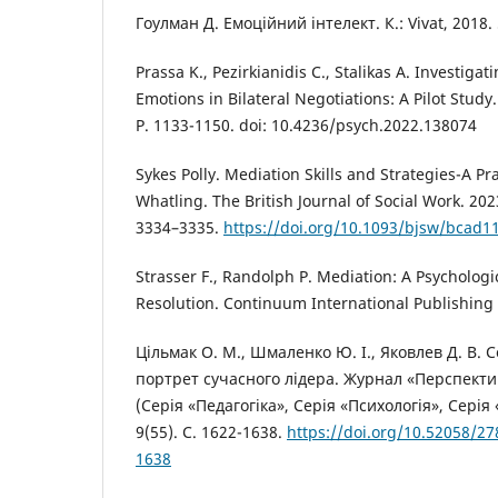
Гоулман Д. Емоційний інтелект. К.: Vivat, 2018. 
Prassa K., Pezirkianidis C., Stalikas A. Investigat
Emotions in Bilateral Negotiations: A Pilot Study.
P. 1133-1150. doi: 10.4236/psych.2022.138074
Sykes Polly. Mediation Skills and Strategies-A Pr
Whatling. The British Journal of Social Work. 2023.
3334–3335.
https://doi.org/10.1093/bjsw/bcad1
Strasser F., Randolph P. Mediation: A Psychologic
Resolution. Continuum International Publishing 
Цільмак О. М., Шмаленко Ю. І., Яковлев Д. В.
портрет сучасного лідера. Журнал «Перспектив
(Серія «Педагогіка», Серія «Психологія», Сері
9(55). С. 1622-1638.
https://doi.org/10.52058/27
1638