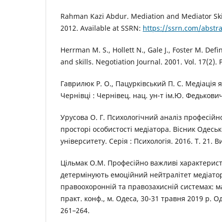
Rahman Kazi Abdur. Mediation and Mediator Skill
2012. Available at SSRN:
https://ssrn.com/abstr
Herrman M. S., Hollett N., Gale J., Foster M. De
and skills. Negotiation Journal. 2001. Vol. 17(2). 
Гаврилюк Р. О., Пацурківський П. С. Медіація я
Чернівці : Чернівец. нац. ун-т ім.Ю. Федькович
Урусова О. Г. Психологічний аналіз професійно
просторі особистості медіатора. Вісник Одесь
університету. Серія : Психологія. 2016. Т. 21. Ви
Цільмак О.М. Професійно важливі характерист
детермінують емоційний нейтралітет медіатора
правоохоронній та правозахисній системах: ма
практ. конф., м. Одеса, 30-31 травня 2019 р. О
261–264.