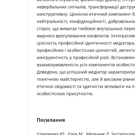
невербальних сигналів, трансформації деструк
конструктивну. Ціннісно-етичний компонент 
нейтральності, конфіденційності, добровільно
сторін, що вимагає глибокої внутрішньої перек
мирного врегулювання конфліктів. Інтегратив
цілісність професійної ідентичності медіатора
професійних і особистісних цінностей, автенти
конгруентність у професійній ролі. Встановлен
взаємозумовленість усіх компонентів особисті
Доведено, що успішний медіатор характеризу
технічною майстерністю, але й високим рівнем
етичної свідомості та здатністю впливати на 
особистісною присутністю.
Посилання
Шмаленко Ю., Єнін М., Мельник Л. Інституціона