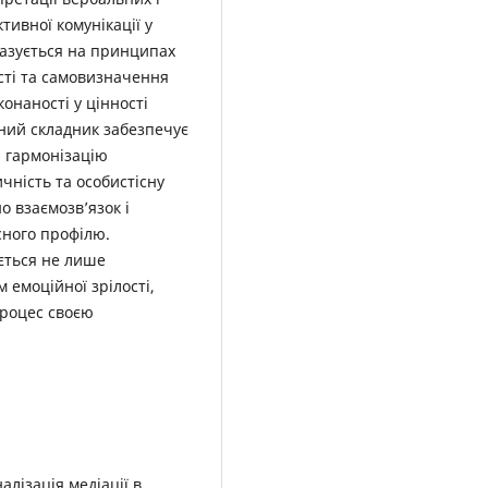
тивної комунікації у
базується на принципах
сті та самовизначення
онаності у цінності
ний складник забезпечує
, гармонізацію
чність та особистісну
о взаємозв’язок і
сного профілю.
ється не лише
 емоційної зрілості,
процес своєю
лізація медіації в