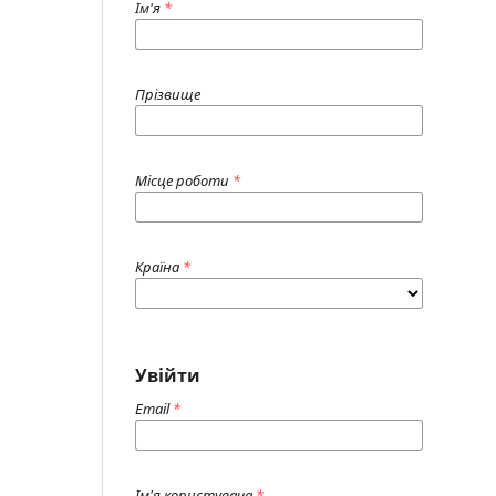
Ім'я
*
Прізвище
Місце роботи
*
Країна
*
Увійти
Email
*
Ім'я користувача
*