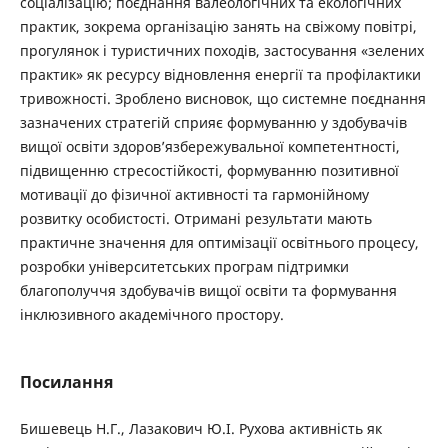
соціалізацію; поєднання валеологічних та екологічних
практик, зокрема організацію занять на свіжому повітрі,
прогулянок і туристичних походів, застосування «зелених
практик» як ресурсу відновлення енергії та профілактики
тривожності. Зроблено висновок, що системне поєднання
зазначених стратегій сприяє формуванню у здобувачів
вищої освіти здоров’язбережувальної компетентності,
підвищенню стресостійкості, формуванню позитивної
мотивації до фізичної активності та гармонійному
розвитку особистості. Отримані результати мають
практичне значення для оптимізації освітнього процесу,
розробки університетських програм підтримки
благополуччя здобувачів вищої освіти та формування
інклюзивного академічного простору.
Посилання
Бишевець Н.Г., Лазакович Ю.І. Рухова активність як