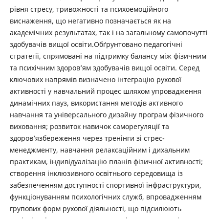
рівня стресу, тривожності та психоемоційного
виснаження, що негативно позначається як на
академічних результатах, так і на загальному самопочутті
здобувачів вищої освіти.Обґрунтовано педагогічні
стратегії, спрямовані на підтримку балансу між фізичним
та психічним здоров’ям здобувачів вищої освіти. Серед
ключових напрямів визначено інтеграцію рухової
активності у навчальний процес шляхом упровадження
динамічних пауз, використання методів активного
навчання та універсального дизайну програм фізичного
виховання; розвиток навичок саморегуляції та
здоров’язбереження через тренінги зі стрес-
менеджменту, навчання релаксаційним і дихальним
практикам, індивідуалізацію планів фізичної активності;
створення інклюзивного освітнього середовища із
забезпеченням доступності спортивної інфраструктури,
функціонуванням психологічних служб, впровадженням
групових форм рухової діяльності, що підсилюють