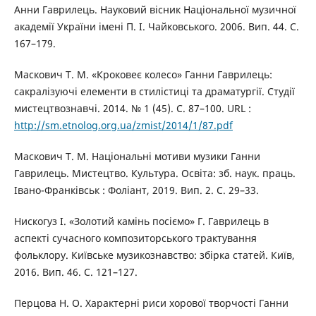
Анни Гаврилець. Науковий вісник Національної музичної
академії України імені П. І. Чайковського. 2006. Вип. 44. С.
167–179.
Маскович Т. М. «Кроковеє колесо» Ганни Гаврилець:
сакралізуючі елементи в стилістиці та драматургії. Студії
мистецтвознавчі. 2014. № 1 (45). С. 87–100. URL :
http://sm.etnolog.org.ua/zmist/2014/1/87.pdf
Маскович Т. М. Національні мотиви музики Ганни
Гаврилець. Мистецтво. Культура. Освіта: зб. наук. праць.
Івано-Франківськ : Фоліант, 2019. Вип. 2. С. 29–33.
Нискогуз І. «Золотий камінь посіємо» Г. Гаврилець в
аспекті сучасного композиторського трактування
фольклору. Київське музикознавство: збірка статей. Київ,
2016. Вип. 46. С. 121–127.
Перцова Н. О. Характерні риси хорової творчості Ганни