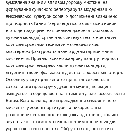
зумовлена значним впливом доробку мисткині на
формування сучасного репертуару та модернізацію
виконавської культури хорів. У дослідженні визначено,
що творчість Ганни Гаврилець постає як якісно новий
етап, де традиційні національні джерела (фольклор,
духовна монодія) органічно синтезуються з новітніми
композиторськими техніками – сонористикою,
кластерною фактурою та авангардним гармонічним
мисленням. Проаналізовано жанрову палітру творчості
композиторки, виокремлюючи духовні концерти,
літургійні твори, фольклорні дійства та хорові мініатюри.
Особливу увагу приділено концепції «психологізації
сакрального простору» у духовній музиці, де акцент
зміщується з обрядовості на інтимний діалог особистості з
Богом. Встановлено, що впровадження симфонічного
мислення у хорові партитури та використання
розширених вокальних технік (глісандо, шепіт, «білий»
звук) стали справжнім «технологічним проривом» для
українського виконавства. Обґрунтовано, що творча