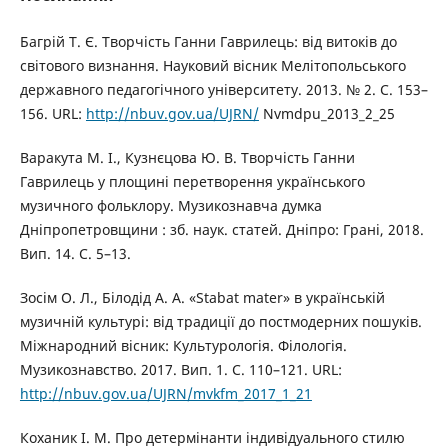
Багрій Т. Є. Творчість Ганни Гаврилець: від витоків до
світового визнання. Науковий вісник Мелітопольського
державного педагогічного університету. 2013. № 2. С. 153–
156. URL:
http://nbuv.gov.ua/UJRN/
Nvmdpu_2013_2_25
Варакута М. І., Кузнєцова Ю. В. Творчість Ганни
Гаврилець у площині перетворення українського
музичного фольклору. Музикознавча думка
Дніпропетровщини : зб. наук. статей. Дніпро: Грані, 2018.
Вип. 14. С. 5–13.
Зосім О. Л., Білодід А. А. «Stabat mater» в українській
музичній культурі: від традиції до постмодерних пошуків.
Міжнародний вісник: Культурологія. Філологія.
Музикознавство. 2017. Вип. 1. С. 110–121. URL:
http://nbuv.gov.ua/UJRN/mvkfm_2017_1_21
Коханик І. М. Про детермінанти індивідуального стилю