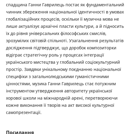
спадщина Ганни Гаврилець постає як фундаментальний
чинник збереження національної ідентичності в умовах
глобалізаційних процесів, оскільки її музична мова не
лише актуалізує архаїчні пласти культури, а й підносить
їх до рівня універсальних філософських смислів,
зрозумілих світовій спільноті. Узагальнення результатів
дослідження підтверджує, що доробок композиторки
відіграє стратегічну роль у процесах інтеграції
українського мистецтва у глобальний соціокультурний
простір. Завдяки унікальному поєднанню національної
специфіки з загальнолюдськими гуманістичними
цінностями, музика Ганни Гаврилець стає потужним
інструментом утвердження авторитету української
хорової школи на міжнародній арені, перетворюючи
кожне виконання її творів на акт високої культурної
самопрезентації.
Посилання