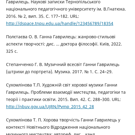
Гаврилець. Наукові записки Тернопільського
національного педагогічного університету ім. В.Гнатюка.
2016. № 2, вип. 35. С. 177–182. URL:
http://dspace.tnpu.edu.ua/handle/123456789/18354
Полєтаєва О. В. Ганна Гаврилець: жанрово-стильові
аспекти творчості: дис. … доктора філософії. Київ, 2022.
325 с.
Степанченко Г. В. Музичний всесвіт Ганни Гаврилець
(штрихи до портрета). Музика. 2017. № 1. С. 24–29.
Сухомлінова Т.П. Художній світ хорової музики Ганни
Гаврилець. Проблеми взаємодії мистецтва, педагогіки та
теорії і практики освіти. 2015. Вип. 42. С. 288–300. URL:
http://nbuv.gov.ua/UJRN/Pvmp_2015_42_28
Сухомлінова Т. П. Хорова творчість Ганни Гаврилець у
контексті Новітнього Відродження національного
музичного мистецтва: автореф. дис… канд.