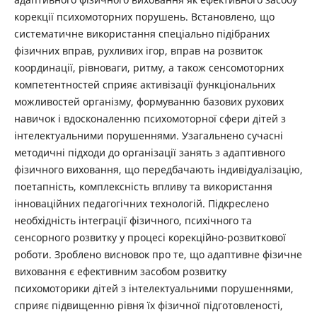
корекції психомоторних порушень. Встановлено, що
систематичне використання спеціально підібраних
фізичних вправ, рухливих ігор, вправ на розвиток
координації, рівноваги, ритму, а також сенсомоторних
компетентностей сприяє активізації функціональних
можливостей організму, формуванню базових рухових
навичок і вдосконаленню психомоторної сфери дітей з
інтелектуальними порушеннями. Узагальнено сучасні
методичні підходи до організації занять з адаптивного
фізичного виховання, що передбачають індивідуалізацію,
поетапність, комплексність впливу та використання
інноваційних педагогічних технологій. Підкреслено
необхідність інтеграції фізичного, психічного та
сенсорного розвитку у процесі корекційно-розвиткової
роботи. Зроблено висновок про те, що адаптивне фізичне
виховання є ефективним засобом розвитку
психомоторики дітей з інтелектуальними порушеннями,
сприяє підвищенню рівня їх фізичної підготовленості,