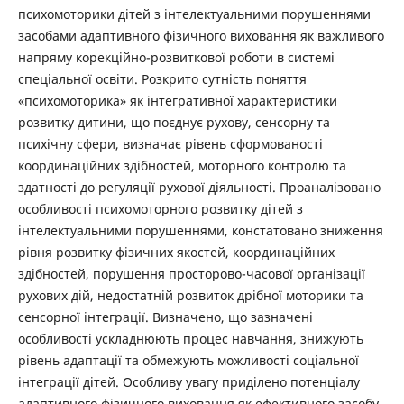
психомоторики дітей з інтелектуальними порушеннями
засобами адаптивного фізичного виховання як важливого
напряму корекційно-розвиткової роботи в системі
спеціальної освіти. Розкрито сутність поняття
«психомоторика» як інтегративної характеристики
розвитку дитини, що поєднує рухову, сенсорну та
психічну сфери, визначає рівень сформованості
координаційних здібностей, моторного контролю та
здатності до регуляції рухової діяльності. Проаналізовано
особливості психомоторного розвитку дітей з
інтелектуальними порушеннями, констатовано зниження
рівня розвитку фізичних якостей, координаційних
здібностей, порушення просторово-часової організації
рухових дій, недостатній розвиток дрібної моторики та
сенсорної інтеграції. Визначено, що зазначені
особливості ускладнюють процес навчання, знижують
рівень адаптації та обмежують можливості соціальної
інтеграції дітей. Особливу увагу приділено потенціалу
адаптивного фізичного виховання як ефективного засобу