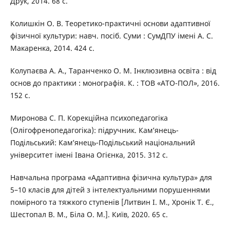
Друк, 2014. 68 с.
Колишкін О. В. Теоретико-практичні основи адаптивної
фізичної культури: навч. посіб. Суми : СумДПУ імені А. С.
Макаренка, 2014. 424 с.
Колупаєва А. А., Таранченко О. М. Інклюзивна освіта : від
основ до практики : монографія. К. : ТОВ «АТО-ПОЛ», 2016.
152 с.
Миронова С. П. Корекційна психопедагогіка
(Олігофренопедагогіка): підручник. Кам’янець-
Подільський: Кам’янець-Подільський національний
університет імені Івана Огієнка, 2015. 312 с.
Навчальна програма «Адаптивна фізична культура» для
5–10 класів для дітей з інтелектуальними порушеннями
помірного та тяжкого ступенів [Литвин І. М., Хронік Т. Є.,
Шестопал В. М., Біла О. М.]. Київ, 2020. 65 с.