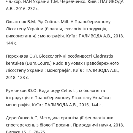
чл.-кор. НАН України Т.М. Черевченко. Київ : ПАЛИВОДА
А.В., 2016. 232 с.
Оксантюк В.М. Рід Cotinus Mill. У Правобережному
Лісостепу України (біологія, екологія інтродукція,
використання) : монографія. Київ : ПАЛИВОДА А.В., 2018.
144 с.
Порохнява О.Л. Біоекологічні особливості Cladrastis
kentukea (Dum.Cours.) Rudd в умовах Правобережного
Лісостепу України : монографія. Київ : ПАЛИВОДА А.В.,
2018. 128 с.
Рум’янков Ю.О. Види роду Celtis L., їх біологія та
інтродукція в Правобережному Лісостепу України :
монографія. Київ : ПАЛИВОДА А.В., 2016. 144 с.
Дерев’янко А.С. Методика організації фенологічних
спостережень з біології рослин. Природничі науки. 2018.
Випуск 15. С. 70–75.