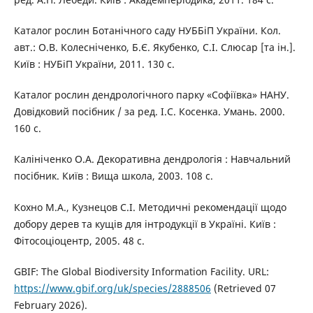
Каталог рослин Ботанічного саду НУББіП України. Кол.
авт.: О.В. Колесніченко, Б.Є. Якубенко, С.І. Слюсар [та ін.].
Київ : НУБіП України, 2011. 130 с.
Каталог рослин дендрологічного парку «Софіївка» НАНУ.
Довідковий посібник / за ред. І.С. Косенка. Умань. 2000.
160 с.
Калініченко О.А. Декоративна дендрологія : Навчальний
посібник. Київ : Вища школа, 2003. 108 с.
Кохно М.А., Кузнецов С.І. Методичні рекомендації щодо
добору дерев та кущів для інтродукції в Україні. Київ :
Фітосоціоцентр, 2005. 48 с.
GBIF: Тhe Global Biodiversity Information Facility. URL:
https://www.gbif.org/uk/species/2888506
(Retrieved 07
February 2026).