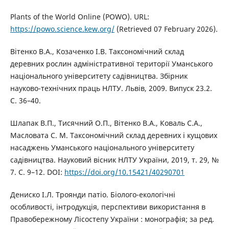
Plants of the World Online (POWO). URL:
https://powo.science.kew.org/
(Retrieved 07 February 2026).
Вітенко В.А., Козаченко І.В. Таксономічний склад
деревних рослин адміністративної території Уманського
національного університету садівництва. Збірник
науково-технічних праць НЛТУ. Львів, 2009. Випуск 23.2.
С. 36–40.
Шлапак В.П., Тисячний О.П., Вітенко В.А., Коваль С.А.,
Масловата С. М. Таксономічний склад деревних і кущових
насаджень Уманського національного університету
садівництва. Науковий вісник НЛТУ України, 2019, т. 29, №
7. C. 9–12. DOI:
https://doi.org/10.15421/40290701
Дениско І.Л. Троянди патіо. Біолого-екологічні
особливості, інтродукція, перспективи використання в
Правобережному Лісостепу України : монографія; за ред.