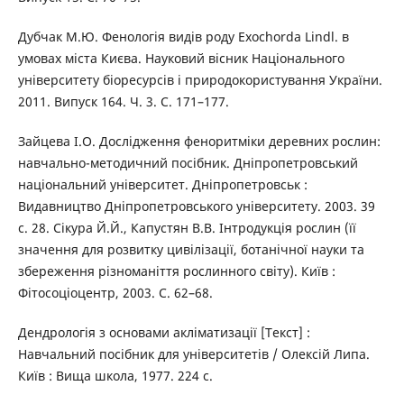
Дубчак М.Ю. Фенологія видів роду Exochorda Lindl. в
умовах міста Києва. Науковий вісник Національного
університету біоресурсів і природокористування України.
2011. Випуск 164. Ч. 3. С. 171–177.
Зайцева І.О. Дослідження феноритміки деревних рослин:
навчально-методичний посібник. Дніпропетровський
національний університет. Дніпропетровськ :
Видавництво Дніпропетровського університету. 2003. 39
с. 28. Сікура Й.Й., Капустян В.В. Інтродукція рослин (її
значення для розвитку цивілізації, ботанічної науки та
збереження різноманіття рослинного світу). Київ :
Фітосоціоцентр, 2003. C. 62–68.
Дендрологія з основами акліматизації [Текст] :
Навчальний посібник для університетів / Олексій Липа.
Київ : Вища школа, 1977. 224 с.