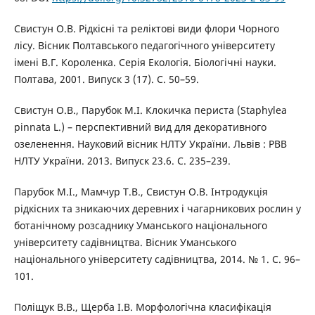
Свистун О.В. Рідкісні та реліктові види флори Чорного
лісу. Вісник Полтавського педагогічного університету
імені В.Г. Короленка. Серія Екологія. Біологічні науки.
Полтава, 2001. Випуск 3 (17). С. 50–59.
Свистун О.В., Парубок М.І. Клокичка периста (Staphylea
pinnata L.) – перспективний вид для декоративного
озеленення. Науковий вісник НЛТУ України. Львів : РВВ
НЛТУ України. 2013. Випуск 23.6. С. 235–239.
Парубок М.І., Мамчур Т.В., Свистун О.В. Інтродукція
рідкісних та зникаючих деревних і чагарникових рослин у
ботанічному розсаднику Уманського національного
університету садівництва. Вісник Уманського
національного університету садівництва, 2014. № 1. С. 96–
101.
Поліщук В.В., Щерба І.В. Морфологічна класифікація