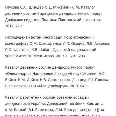
Глухова С.А., Шиндер О.І., Михайлик С.М. Каталог
деревних рослин Сирецького дендрологічного парку.
Довідкове видання. Полтава: Полтавський літератор,
2017. 72 с.
Інтродуценти Ботанічного саду. Покритонасінні :
монографія / О.М. Слюсаренко, Л.П. Осадча, Л.В. Азарова,
С.О. Філатова, К.В. Чабан. Одеський національний
університет ім. Мечникова, 2017. С. 201–203.
Каталог деревних рослин дендрологічного парку
«Олександрія» Національної академії наук України. Н.С.
Бойко, Н.М. Дойко, Н.В. Драган та ін. / за ред. С.І. Галкіна.
Біла Церква: ТОВ «Білоцерківдрук», 2013. 64 с.
Каталог раритетних рослин ботанічних садів і
дендропарків України: Довідковий посібник. Кол. авт.:
К.М. Баглай, В.І. Березкіна, Л.М. Борсукевич [та ін.]; за
ред. А.П. Лебеди. Київ : Академперіодика, 2011. 184 с.