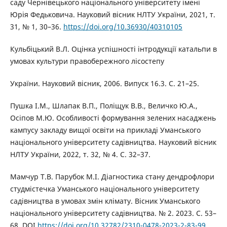
саду Чернівецького національного університету імені
Юрія Федьковича. Науковий вісник НЛТУ України, 2021, т.
31, № 1, 30–36.
https://doi.org/10.36930/40310105
Кульбіцький В.Л. Оцінка успішності інтродукції катальпи в
умовах культури правобережного лісостепу
України. Науковий вісник, 2006. Випуск 16.3. С. 21–25.
Пушка І.М., Шлапак В.П., Поліщук В.В., Величко Ю.А.,
Осіпов М.Ю. Особливості формування зелених насаджень
кампусу закладу вищої освіти на прикладі Уманського
національного університету садівництва. Науковий вісник
НЛТУ України, 2022, т. 32, № 4. С. 32–37.
Мамчур Т.В. Парубок М.І. Діагностика стану дендрофлори
студмістечка Уманського національного університету
садівництва в умовах змін клімату. Вісник Уманського
національного університету садівництва. № 2. 2023. С. 53–
68. DOI
https://doi.org/10.32782/2310-0478-2023-2-83-99