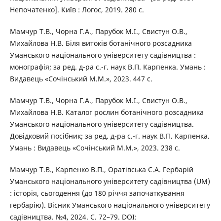
Непочатенко]. Київ : Логос, 2019. 280 с.
Мамчур Т.В., Чорна Г.А., Парубок М.І., Свистун О.В.,
Михайлова Н.В. Біля витоків ботанічного розсадника
Уманського національного університету садівництва :
монографія; за ред. д-ра с.-г. наук В.П. Карпенка. Умань :
Видавець «Сочінський М.М.», 2023. 447 с.
Мамчур Т.В., Чорна Г.А., Парубок М.І., Свистун О.В.,
Михайлова Н.В. Каталог рослин ботанічного розсадника
Уманського національного університету садівництва.
Довідковий посібник; за ред. д-ра с.-г. наук В.П. Карпенка.
Умань : Видавець «Сочінський М.М.», 2023. 238 с.
Мамчур Т.В., Карпенко В.П., Оратівська С.А. Гербарій
Уманського національного університету садівництва (UM)
: історія, сьогодення (до 180 річчя започаткування
гербарію). Вісник Уманського національного університету
садівництва. №4, 2024. С. 72–79. DOI: