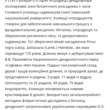
У статті розкрито історію інтродукції дендрофлори
лісопаркової зони ботанічного розсадника з часів
Головного училища садівництва (нині Уманський
національний університет). Колекції інтродуцентів
створені для забезпечення навчального процесу з
фундаментальних дисциплін: ботаніки, інтродукція та
збереження рослинного світу, та декоративного
садівництва. Тут збереглися вікові насадження Pinus
nigra subsp. pallasiana (Lamb.) Holmboe., вік яких
перевищує 170 років. Ділянка межує з арборетумом імені
В.В. Пашкевича Національного дендрологічного парку
«Софіївка» НАН України. Подано таксономічний склад
дерев і кущів колекційної ділянки, їх природній ареал, де
представлено 4 родини, 9 родів, 11 видів із відділу
Gimnosperms та 25 родини, 49 родів, 79 видів
Angiosperms. Колекція поповнюється новими
культиварами й донині. Використано загальноприйняті
методики флористичних досліджень у ботаніці,
дендрології запропоновані українськими науковцями О.Л.