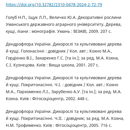
https://doi.org/10.32782/2310-0478-2024-2-72-79
Голуб Н.П., Іщук Л.П., Величко Ю.А. Декоративні рослини
Уманського державного аграрного університету. Дерева,
кущі, ліани : монографія. Умань : ВІЗАВІ, 2009. 207 с.
Дендрофлора України. Дикорослі та культивовані дерева
й кущі. Голонасінні : довідник / Кол. авт.: Кохно М.А.,
Гордієнко В.І., Захаренко Г.С. [та ін.]; за ред. М.А. Кохна,
С.І. Кузнєцова. Київ : Вища школа, 2001. 207 с.
Дендрофлора України. Дикорослі та культивовані дерева
й кущі. Покритонасінні. Ч.I. : довідник / Кол. авт.: Кохно
М.А., Пархоменко Л.І., Зарубенко А.У. [та ін.]; за ред. М.А.
Кохна. Київ : Фітосоціоцентр, 2002. 448 с.
Дендрофлора України. Дикорослі та культивовані дерева
й кущі. Покритонасінні. Ч.II. : довідник; за ред. М.А. Кохна,
Н.М. Трофименко. Київ : Фітосоціоцентр, 2005. 716 с.