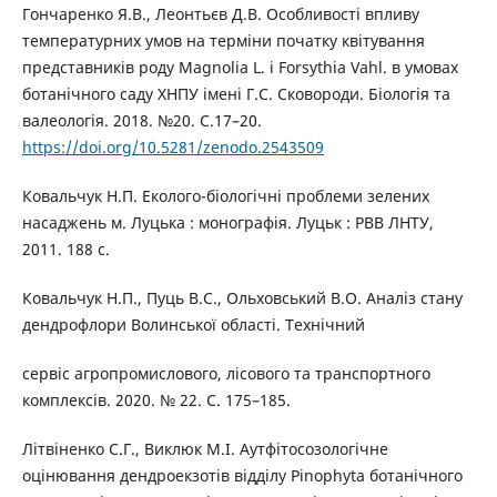
Гончаренко Я.В., Леонтьєв Д.В. Особливості впливу
температурних умов на терміни початку квітування
представників роду Magnolia L. і Forsythia Vahl. в умовах
ботанічного саду ХНПУ імені Г.С. Сковороди. Біологія та
валеологія. 2018. №20. С.17–20.
https://doi.org/10.5281/zenodo.2543509
Ковальчук Н.П. Еколого-біологічні проблеми зелених
насаджень м. Луцька : монографія. Луцьк : РВВ ЛНТУ,
2011. 188 с.
Ковальчук Н.П., Пуць В.С., Ольховський В.О. Аналіз стану
дендрофлори Волинської області. Технічний
сервіс агропромислового, лісового та транспортного
комплексів. 2020. № 22. С. 175–185.
Літвіненко С.Г., Виклюк М.І. Аутфітосозологічне
оцінювання дендроекзотів відділу Pinophyta ботанічного