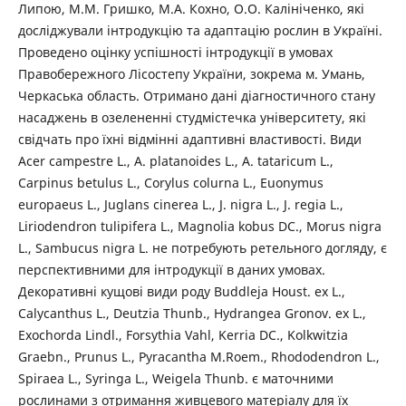
Липою, М.М. Гришко, М.А. Кохно, О.О. Калініченко, які
досліджували інтродукцію та адаптацію рослин в Україні.
Проведено оцінку успішності інтродукції в умовах
Правобережного Лісостепу України, зокрема м. Умань,
Черкаська область. Отримано дані діагностичного стану
насаджень в озелененні студмістечка університету, які
свідчать про їхні відмінні адаптивні властивості. Види
Acer campestre L., A. platanoides L., A. tataricum L.,
Carpinus betulus L., Corylus colurna L., Euonymus
europaeus L., Juglans cinerea L., J. nigra L., J. regia L.,
Liriodendron tulipifera L., Magnolia kobus DC., Morus nigra
L., Sambucus nigra L. не потребують ретельного догляду, є
перспективними для інтродукції в даних умовах.
Декоративні кущові види роду Buddleja Houst. ex L.,
Calycanthus L., Deutzia Thunb., Hydrangea Gronov. ex L.,
Exochorda Lindl., Forsythia Vahl, Kerria DC., Kolkwitzia
Graebn., Prunus L., Pyracantha M.Roem., Rhododendron L.,
Spiraea L., Syringa L., Weigela Thunb. є маточними
рослинами з отримання живцевого матеріалу для їх