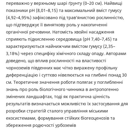
переважно у верхньому шарі ґрунту (0–20 см). Найвищі
показники рН (8,01–8,15) та максимальний вміст гумусу
(4,92–4,95%) зафіксовано під трав’янистою рослинністю,
що підтверджує її виняткову роль у накопиченні
органічної речовини. Натомість хвойні насадження
сприяють підкисленню середовища (рН 7,40–7,45) та
характеризуються найнижчим вмістом гумусу (2,35–
3,18%) через специфіку хімічного складу опаду. Авторами
доведено, що вплив рослинності на властивості
чорноземів південних має чітко виражену профільну
диференціацію і суттєво нівелюється на глибині понад 30
см. Теоретичне значення роботи полягає у поглибленні
знань про роль біологічного чинника в антропогенно
змінених ландшафтах, тоді як практична цінність
результатів визначається можливістю їх застосування для
розробки стратегій сталого управління міськими
екосистемами, формування стійких біогеоценозів та
збереження родючості урбоземів