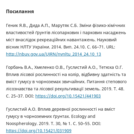
Посилання
Геник Я.В., Дида А.П., Марутяк С.Б. Зміни фізико-хімічних
властивостей ґрунтів лісопаркових і паркових насаджень
міст внаслідок рекреаційних навантажень. Науковий
вісник НЛТУ України. 2014. Вип. 24.10. С. 66–71. URL:
http://nbuv.gov.ua/UJRN/nvnltu_2014_24.10_13
Горбань В.А., Хмеленко О.В., Гуслистий А.О., Тетюха О.Г.
Вплив лісової рослинності на колір, відбивну здатність та
вміст гумусу в чорноземах звичайних. Питання степового
лісознавства та лісової рекультивації земель. 2019. Т. 48.
С. 25–37. DOI:
https://doi.org/10.15421/441903
Гуслистий А.О. Вплив деревної рослинності на вміст
гумусу в чорноземних ґрунтах. Ecology and
Noospherology. 2019. Т. 30, № 1. С. 50–55. DOI:
https://doi.org/10.15421/031909