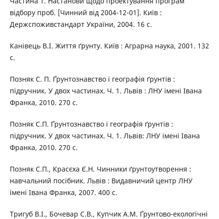
Частина 1. Настанови щодо проектування програм
відбору проб. [Чинний від 2004-12-01]. Київ :
Держспоживстандарт України, 2004. 16 с.
Канівець В.І. Життя ґрунту. Київ : Аграрна наука, 2001. 132
с.
Позняк С. П. Ґрунтознавство і географія ґрунтів :
підручник. У двох частинах. Ч. 1. Львів : ЛНУ імені Івана
Франка, 2010. 270 с.
Позняк С.П. Ґрунтознавство і географія ґрунтів :
підручник. У двох частинах. Ч. 1. Львів: ЛНУ імені Івана
Франка, 2010. 270 с.
Позняк С.П., Красєха Є.Н. Чинники ґрунтоутворення :
навчальний посібник. Львів : Видавничий центр ЛНУ
імені Івана Франка, 2007. 400 с.
Тригуб В.І., Бочевар С.В., Купчик А.М. Ґрунтово-екологічні