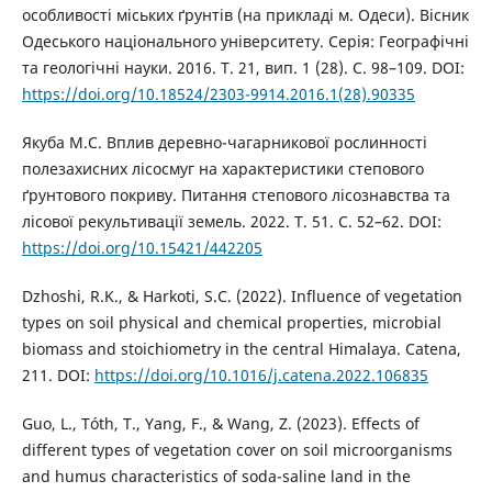
особливості міських ґрунтів (на прикладі м. Одеси). Вісник
Одеського національного університету. Серія: Географічні
та геологічні науки. 2016. Т. 21, вип. 1 (28). С. 98–109. DOI:
https://doi.org/10.18524/2303-9914.2016.1(28).90335
Якуба М.С. Вплив деревно-чагарникової рослинності
полезахисних лісосмуг на характеристики степового
ґрунтового покриву. Питання степового лісознавства та
лісової рекультивації земель. 2022. Т. 51. С. 52–62. DOI:
https://doi.org/10.15421/442205
Dzhoshi, R.K., & Harkoti, S.C. (2022). Influence of vegetation
types on soil physical and chemical properties, microbial
biomass and stoichiometry in the central Himalaya. Catena,
211. DOI:
https://doi.org/10.1016/j.catena.2022.106835
Guo, L., Tóth, T., Yang, F., & Wang, Z. (2023). Effects of
different types of vegetation cover on soil microorganisms
and humus characteristics of soda-saline land in the