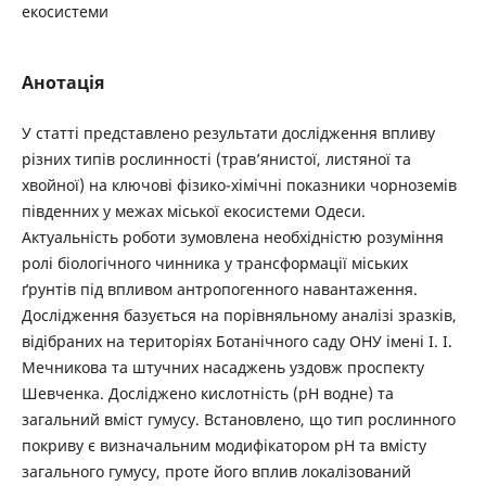
екосистеми
Анотація
У статті представлено результати дослідження впливу
різних типів рослинності (трав’янистої, листяної та
хвойної) на ключові фізико-хімічні показники чорноземів
південних у межах міської екосистеми Одеси.
Актуальність роботи зумовлена необхідністю розуміння
ролі біологічного чинника у трансформації міських
ґрунтів під впливом антропогенного навантаження.
Дослідження базується на порівняльному аналізі зразків,
відібраних на територіях Ботанічного саду ОНУ імені І. І.
Мечникова та штучних насаджень уздовж проспекту
Шевченка. Досліджено кислотність (рН водне) та
загальний вміст гумусу. Встановлено, що тип рослинного
покриву є визначальним модифікатором рН та вмісту
загального гумусу, проте його вплив локалізований