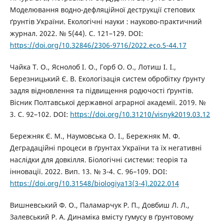
Моделювання водно-дефляційної деструкції степових
ґрунтів України. Екологічні науки : науково-практичний
журнал. 2022. № 5(44). С. 121–129. DOI:
https://doi.org/10.32846/2306-9716/2022.eco.5-44.17
Чайка Т. О., Яснолоб І. О., Горб О. О., Лотиш І. І.,
Березницький Є. В. Екологізація систем обробітку ґрунту
задля відновлення та підвищення родючості ґрунтів.
Вісник Полтавської державної аграрної академії. 2019. №
3. С. 92–102. DOI:
https://doi.org/10.31210/visnyk2019.03.12
Бережняк Є. М., Наумовська О. І., Бережняк М. Ф.
Деградаційні процеси в ґрунтах України та їх негативні
наслідки для довкілля. Біологічні системи: теорія та
інновації. 2022. Вип. 13. № 3-4. С. 96–109. DOI:
https://doi.org/10.31548/biologiya13(3-4).2022.014
Вишневський Ф. О., Паламарчук Р. П., Довбиш Л. Л.,
Залевський Р. А. Динаміка вмісту гумусу в ґрунтовому