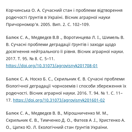
Корчинська О. А. Сучасний стан і проблеми відтворення
родючості ґрунтів в Україні. Вісник аграрної науки
Причорномор’я. 2005. Вип. 2. С. 102–109.
Балюк C. А., Медведєв В.В ., Воротинцева Л. І., Шимель В.
В. Сучасні проблеми деградації ґрунтів і заходи щодо
досягнення нейтрального її рівня. Вісник аграрної науки.
2017. Т. 95. № 8. С. 5–11.
https://doi.org/10.31073/agrovisnyk201708-01
Балюк С. А. Носко Б. С., Скрильник Є. В. Сучасні проблеми
біологічної деградації чорноземів і способи збереження їх
родючості. Вісник аграрної науки. 2016. T. 94. № 1. С. 11–
17.
https://doi.org/10.31073/agrovisnyk201601-02
Балюк С. А., Медведєв В. В., Мірошниченко М. М.,
Скрильник Є. В., Тимченко Д. О., Фатєєв А .І., Христенко А.
О., Цапко Ю. Л. Екологічний стан ґрунтів України.