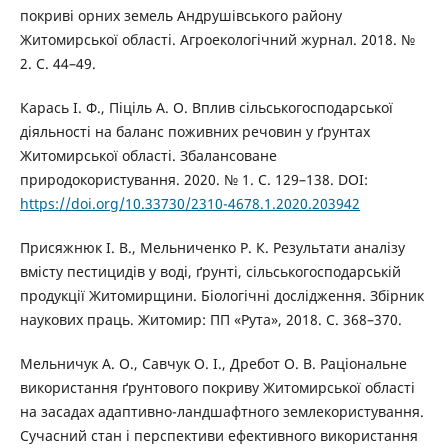
покриві орних земель Андрушівського району
Житомирської області. Агроекологічний журнал. 2018. №
2. С. 44–49.
Карась І. Ф., Піціль А. О. Вплив сільськогосподарської
діяльності на баланс поживних речовин у ґрунтах
Житомирської області. Збалансоване
природокористування. 2020. № 1. С. 129–138. DOI:
https://doi.org/10.33730/2310-4678.1.2020.203942
Присяжнюк І. В., Мельниченко Р. К. Результати аналізу
вмісту пестицидів у воді, ґрунті, сільськогосподарській
продукції Житомирщини. Біологічні дослідження. Збірник
наукових праць. Житомир: ПП «Рута», 2018. С. 368–370.
Мельничук А. О., Савчук О. І., Дребот О. В. Раціональне
використання ґрунтового покриву Житомирської області
на засадах адаптивно-ландшафтного землекористування.
Сучасний стан і перспективи ефективного використання