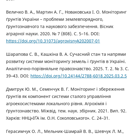
Величко В. А., Мартин А. Г., Новаковська I. O. Моніторинг
ґрунтів України – проблеми землевпорядного,
ґрунтознавчого та наукового забезпечення. Вісник
аграрної науки. 2020. № 7 (808). С. 5–16. DOI:
https://doi.org/10.31073/agrovisnyk202007-01
Шарапова С. В., Кашкіна В. А. Сучасний стан та напрями
розвитку системи моніторингу земель і ґрунтів в Україні.
Аналітично-порівняльне правознавство. 2025. Т. 2. № 3. С.
39–43. DOI:
https://doi.org/10.24144/2788-6018.2025.03.2.5
Дмитрук Ю. М., Семенчук В. Г. Моніторинг і збереження
ґрунтів як компонент системи сталого управління
агроекосистемами локального рівня. Агрохімія і
ґрунтознавство. Міжвід. тем. наук. збірник. 2021. Вип. 92.
Харків: ННЦ»ІҐА ім. О.Н. Соколовського». С. 24–31.
Герасимчук О. Л., Мельник-Шамрай В. В., Шевчук Л. М.,