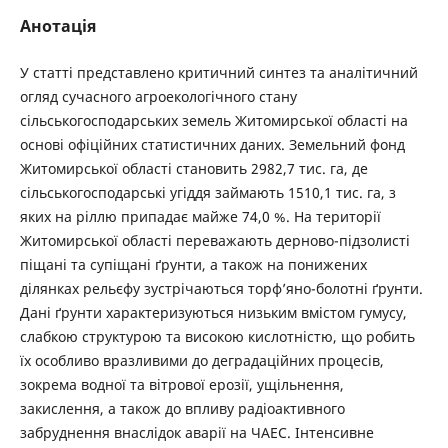
Анотація
У статті представлено критичний синтез та аналітичний
огляд сучасного агроекологічного стану
сільськогосподарських земель Житомирської області на
основі офіційних статистичних даних. Земельний фонд
Житомирської області становить 2982,7 тис. га, де
сільськогосподарські угіддя займають 1510,1 тис. га, з
яких на ріллю припадає майже 74,0 %. На території
Житомирської області переважають дерново-підзолисті
піщані та супіщані ґрунти, а також на понижених
ділянках рельєфу зустрічаються торф’яно-болотні ґрунти.
Дані ґрунти характеризуються низьким вмістом гумусу,
слабкою структурою та високою кислотністю, що робить
їх особливо вразливими до деградаційних процесів,
зокрема водної та вітрової ерозії, ущільнення,
закислення, а також до впливу радіоактивного
забруднення внаслідок аварії на ЧАЕС. Інтенсивне