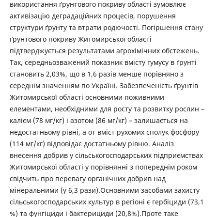
використання ґрунтового покриву області зумовлює
активізацію деградаційних процесів, порушення
структури ґрунту та втрати родючості. Погіршення стану
ґрунтового покриву Житомирської області
підтверджується результатами агрохімічних обстежень.
Так, середньозважений показник вмісту гумусу в ґрунті
становить 2,03%, що в 1,6 разів менше порівняно з
середнім значенням по Україні. Забезпеченість ґрунтів
Житомирської області основними поживними
елементами, необхідними для росту та розвитку рослин –
калієм (78 мг/кг) і азотом (86 мг/кг) – залишається на
недостатньому рівні, а от вміст рухомих сполук фосфору
(114 мг/кг) відповідає достатньому рівню. Аналіз
внесення добрив у сільськогосподарських підприємствах
Житомирської області у порівнянні з попереднім роком
свідчить про перевагу органічних добрив над
мінеральними (у 6,3 рази).Основними засобами захисту
сільськогосподарських культур в регіоні є гербіциди (73,1
%) та фунгіциди і бактерициди (20,8%).Проте таке