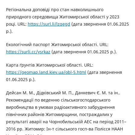
Регіональна доповіді про стан навколишнього
природного середовища Житомирської області у 2023
році. URL:
https://surl.li/lzqegd
(дата звернення 01.06.2025
р.).
Екологічний паспорт Житомирської області. URL:
https://surli.cc/ysrkaz
(дата звернення 01.06.2025 р.).
Карта ґрунтів Житомирської області. URL:
https://geomap.land.kiev.ua/obl-5.html
(дата звернення
01.06.2025 р.).
Дейсан М. М., Дідківський М. П., Данкевич Є. М. та ін..
Рекомендації по веденню сільськогосподарського
виробництва в умовах радіоактивного забруднення
північних районів Житомирщини, постраждалих у
результаті аварії на Чорнобильській АЕС на період 2011–
2016 рр. Житомир: Ін-т сільського госп-ва Полісся НААН