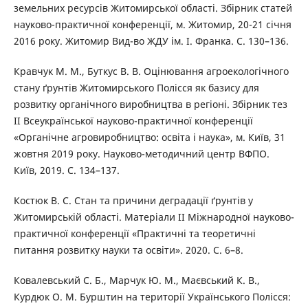
земельних ресурсів Житомирської області. Збірник статей
науково-практичної конференції, м. Житомир, 20-21 січня
2016 року. Житомир Вид-во ЖДУ ім. І. Франка. С. 130–136.
Кравчук М. М., Буткус В. В. Оцінювання агроекологічного
стану ґрунтів Житомирського Полісся як базису для
розвитку органічного виробництва в регіоні. Збірник тез
II Всеукраїнської науково-практичної конференції
«Органічне агровиробництво: освіта і наука», м. Київ, 31
жовтня 2019 року. Науково-методичний центр ВФПО.
Київ, 2019. С. 134–137.
Костюк В. С. Стан та причини деградації ґрунтів у
Житомирській області. Матеріали ІІ Міжнародної науково-
практичної конференції «Практичні та теоретичні
питання розвитку науки та освіти». 2020. С. 6–8.
Ковалевський С. Б., Марчук Ю. М., Маєвський К. В.,
Курдюк О. М. Бурштин на території Українського Полісся: