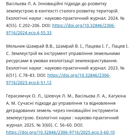
Васільєва Л. А. Інноваційні підходи до розвитку
землеустрою в контексті сталого розвитку територій.
Екологічні науки : науково-практичний журнал. 2024. №
4(55). С.202–206. DOI:
https://doi.org/10.32846/2306-
9716/2024.eco.4-55.33
Мельник-Шамрай В.В., Шамрай В. І., Пацева І. Г., Пацев І.
С. Землеустрій як інструмент управління земельними
ресурсами в умовах екологізації землекористування.
Екологічні науки : науково-практичний журнал. 2023. №
6(51). С.78–83. DOI:
https://doi.org/10.32846/2306-
9716/2023.eco.6-51.12
Герасимчук О. Л., Шевчук Л. М., Васільєва Л. А., Кагукіна
А. М. Сучасні підходи до управління та відновлення
деградованих земель через інноваційні інструменти
землеустрою. Екологічні науки : науково-практичний
журнал. 2025. № 3(60). С. 56–60. DOI:
https://doi.org/10.32846/2306-9716/2025.eco.3-60.10