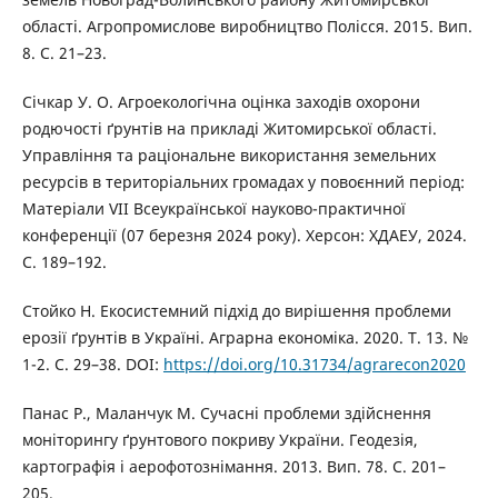
області. Агропромислове виробництво Полісся. 2015. Вип.
8. С. 21–23.
Січкар У. О. Агроекологічна оцінка заходів охорони
родючості ґрунтів на прикладі Житомирської області.
Управління та раціональне використання земельних
ресурсів в територіальних громадах у повоєнний період:
Матеріали VІІ Всеукраїнської науково-практичної
конференції (07 березня 2024 року). Херсон: ХДАЕУ, 2024.
С. 189–192.
Стойко Н. Екосистемний підхід до вирішення проблеми
ерозії ґрунтів в Україні. Аграрна економіка. 2020. Т. 13. №
1-2. С. 29–38. DOI:
https://doi.org/10.31734/agrarecon2020
Панас Р., Маланчук М. Сучасні проблеми здійснення
моніторингу ґрунтового покриву України. Геодезія,
картографія і аерофотознімання. 2013. Вип. 78. С. 201–
205.