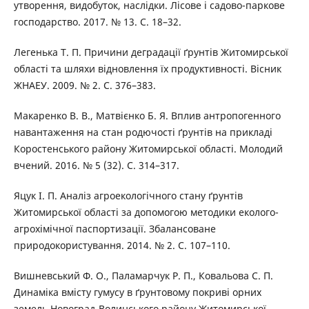
утворення, видобуток, наслідки. Лісове і садово-паркове
господарство. 2017. № 13. С. 18–32.
Легенька Т. П. Причини деградації ґрунтів Житомирської
області та шляхи відновлення їх продуктивності. Вісник
ЖНАЕУ. 2009. № 2. С. 376–383.
Макаренко В. В., Матвієнко Б. Я. Вплив антропогенного
навантаження на стан родючості ґрунтів на прикладі
Коростенського району Житомирської області. Молодий
вчений. 2016. № 5 (32). С. 314–317.
Яцук І. П. Аналіз агроекологічного стану ґрунтів
Житомирської області за допомогою методики еколого-
агрохімічної паспортизації. Збалансоване
природокористування. 2014. № 2. С. 107–110.
Вишневський Ф. О., Паламарчук Р. П., Ковальова С. П.
Динаміка вмісту гумусу в ґрунтовому покриві орних
земель Новоград-Волинського району Житомирської