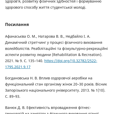
здоров’я, розвитку фізичних здібностей і формуванню
здорового способу життя студентської молоді.
Посилання
Афанасьєва О. М., Натарова В. В., Недбайло І. А.
Динамічний стретчинг у процесі фізичного виховання
волейболістів. Реабілітаційні та фізкультурно-рекреаційні
аспекти розвитку людини (Rehabilitation & Recreation).
2021. № 9. С. 135–140.
https://doi.org/10.32782/2522-
1795.2021.9.17
Богдановська Н. В. Вплив оздоровчої аеробіки на
функціональний стан організму жінок 20–30 років. Вісник
Запорізького національного університету. 2013. № 1(10).
С. 89–93.
Ванюк Д. В. Ефективність впровадження фітнес-
технологій на заняттях з фізичного виховання різної