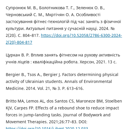
Супронюк М. В., Болотникова Т. Г., Зеленюк О. В.,
Черновський С. М., Мкртічян О. А. Особливості
застосування фітнес-технологій під час занять з фізичної
культури. Актуальні питання у сучасній науці. 2024. №
2(20). С. 804–817.
https://doi.org/10.52058/2786-6300-2024-
2(20)-804-817
Цуркан В. Р. Вплив занять фітнесом на рухову активність
учнів ліцеїв : кваліфікаційна робота. Херсон, 2021. 13 с.
Bergier B., Tsos A., Bergier J. Factors determining physical
activity of Ukrainian students. Annals of Environmental
Medicine. 2014. Vol. 21, № 3. P. 613–616.
Britto MA, Lemos AL, dos Santos CS, Maroneze BM, Stoelben
KJV, Carpes FP. Effects of a rebound shoe to reduce impact
forces in jump‑landing tasks. Journal of Bodywork and
Movement Therapies. 2021;26:77–83. DOI:
https://doi.org/10.1016/j.jbmt.2020.12.033