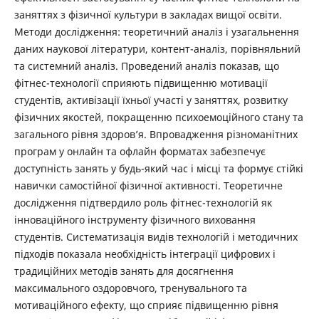
заняттях з фізичної культури в закладах вищої освіти.
Методи дослідження: теоретичний аналіз і узагальнення
даних наукової літератури, контент-аналіз, порівняльний
та системний аналіз. Проведений аналіз показав, що
фітнес-технології сприяють підвищенню мотивації
студентів, активізації їхньої участі у заняттях, розвитку
фізичних якостей, покращенню психоемоційного стану та
загального рівня здоров’я. Впровадження різноманітних
програм у онлайн та офлайн форматах забезпечує
доступність занять у будь-який час і місці та формує стійкі
навички самостійної фізичної активності. Теоретичне
дослідження підтвердило роль фітнес-технологій як
інноваційного інструменту фізичного виховання
студентів. Систематизація видів технологій і методичних
підходів показала необхідність інтеграції цифрових і
традиційних методів занять для досягнення
максимального оздоровчого, тренувального та
мотиваційного ефекту, що сприяє підвищенню рівня