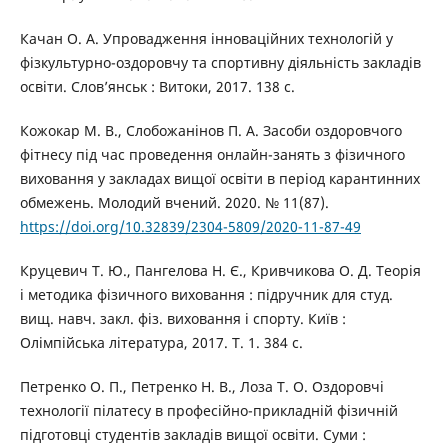
Качан О. А. Упровадження інноваційних технологій у
фізкультурно-оздоровчу та спортивну діяльність закладів
освіти. Слов’янськ : Витоки, 2017. 138 с.
Кожокар М. В., Слобожанінов П. А. Засоби оздоровчого
фітнесу під час проведення онлайн-занять з фізичного
виховання у закладах вищої освіти в період карантинних
обмежень. Молодий вчений. 2020. № 11(87).
https://doi.org/10.32839/2304-5809/2020-11-87-49
Круцевич Т. Ю., Пангелова Н. Є., Кривчикова О. Д. Теорія
і методика фізичного виховання : підручник для студ.
вищ. навч. закл. фіз. виховання і спорту. Київ :
Олімпійська література, 2017. Т. 1. 384 с.
Петренко О. П., Петренко Н. В., Лоза Т. О. Оздоровчі
технології пілатесу в професійно-прикладній фізичній
підготовці студентів закладів вищої освіти. Суми :