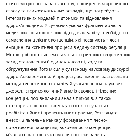
психоемоційного навантаження, поширенням хронічного
стресу та психосоматичних розладів, що потребують
інтегративних моделей підтримки та відновлення
здоров’я людини. У сучасних умовах фрагментарність
медичних і психологічних підходів актуалізує необхідність
осмислення цілісних концепцій, які поєднують тілесні,
емоційні та когнітивні процеси в єдину систему регуляції.
Метою роботи є систематизація історичних і теоретичних
засад становлення біодинамічного підходу та
обґрунтування його місця у сучасному науковому дискурсі
здоров’язбереження. У процесі дослідження застосовано
методи теоретичного аналізу й узагальнення наукових
джерел, історико-логічний аналіз еволюції тілесних
концепцій, порівняльний аналіз підходів, а також
інтерпретацію їх положень у контексті сучасних
реабілітаційних і превентивних практик. Розглянуто
внесок Вільгельма Райха у формування тілесно-
орієнтованої парадигми, зокрема його концепцію
м’язового панцира як соматичного еквівалента