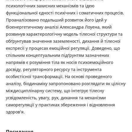
психологічних захисних механізмів та ідею
функціональної єдності психічних і соматичних процесів.
Проаналізовано подальший розвиток його ідей у
біоенергетичному аналізі Александра Лоуена, який
розвинув характерологічну модель тілесної структури та
обґрунтував значення заземленості, дихання й тілесної
експресії у процесах емоційної регуляції. Доведено, що
спільним концептуальним підґрунтям зазначених
напрямів є розуміння тіла як носія психоемоційного
досвіду, регуляторного ресурсу та інструмента
особистісної трансформації. На основі проведеного
аналізу, біодинаміку запропоновано розглядати як цілісну
міждисциплінарну систему, що інтегрує тілесну
усвідомленість, увагу, рух, дихання та механізми
саморегуляції у практиках збереження і відновлення
здоров’я.
Посилання