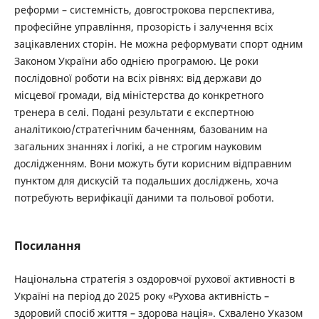
реформи – системність, довгострокова перспектива,
професійне управління, прозорість і залучення всіх
зацікавлених сторін. Не можна реформувати спорт одним
Законом України або однією програмою. Це роки
послідовної роботи на всіх рівнях: від держави до
місцевої громади, від міністерства до конкретного
тренера в селі. Подані результати є експертною
аналітикою/стратегічним баченням, базованим на
загальних знаннях і логікі, а не строгим науковим
дослідженням. Вони можуть бути корисним відправним
пунктом для дискусій та подальших досліджень, хоча
потребують верифікації даними та польової роботи.
Посилання
Національна стратегія з оздоровчої рухової активності в
Україні на період до 2025 року «Рухова активність –
здоровий спосіб життя – здорова нація». Схвалено Указом