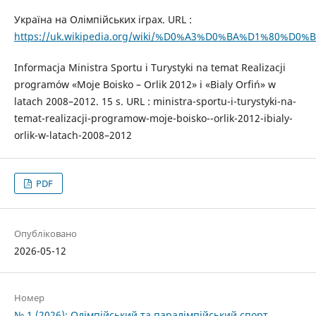
Україна на Олімпійських іграх. URL :
https://uk.wikipedia.org/wiki/%D0%A3%D0%BA%D1%
Informacja Ministra Sportu i Turystyki na temat Realizacji
programów «Moje Boisko – Orlik 2012» i «Bialy Orfiń» w
latach 2008–2012. 15 s. URL : ministra-sportu-i-turystyki-na-
temat-realizacji-programow-moje-boisko--orlik-2012-ibialy-
orlik-w-latach-2008–2012
PDF
Опубліковано
2026-05-12
Номер
№ 1 (2026): Олімпійський та паралімпійський спорт