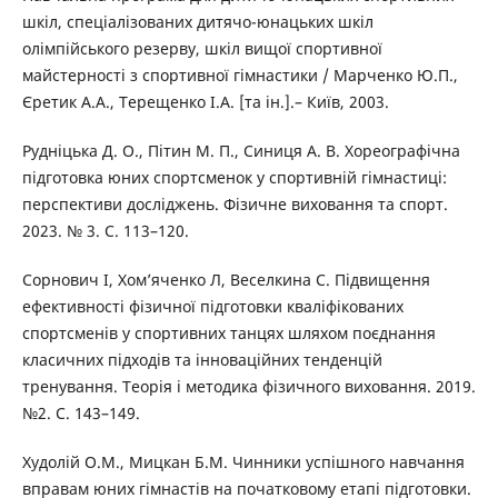
шкіл, спеціалізованих дитячо-юнацьких шкіл
олімпійського резерву, шкіл вищої спортивної
майстерності з спортивної гімнастики / Марченко Ю.П.,
Єретик А.А., Терещенко І.А. [та ін.].– Київ, 2003.
Рудніцька Д. О., Пітин М. П., Синиця А. В. Хореографічна
підготовка юних спортсменок у спортивній гімнастиці:
перспективи досліджень. Фізичне виховання та спорт.
2023. № 3. С. 113–120.
Сорнович І, Хом’яченко Л, Веселкина С. Підвищення
ефективності фізичної підготовки кваліфікованих
спортсменів у спортивних танцях шляхом поєднання
класичних підходів та інноваційних тенденцій
тренування. Теорія і методика фізичного виховання. 2019.
№2. С. 143–149.
Худолій О.М., Мицкан Б.М. Чинники успішного навчання
вправам юних гімнастів на початковому етапі підготовки.