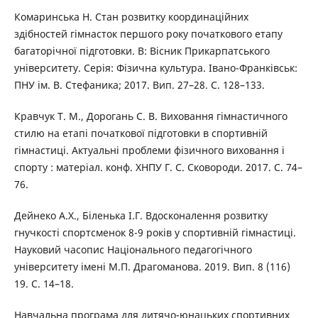
Комаринська Н. Стан розвитку координаційних
здібностей гімнасток першого року початкового етапу
багаторічної підготовки. В: Вісник Прикарпатського
університету. Серія: Фізична культура. Івано-Франківськ:
ПНУ ім. В. Стефаника; 2017. Вип. 27–28. С. 128–133.
Кравчук Т. М., Дорогань С. В. Виховання гімнастичного
стилю на етапі початкової підготовки в спортивній
гімнастиці. Актуальні проблеми фізичного виховання і
спорту : матеріал. конф. ХНПУ Г. С. Сковороди. 2017. С. 74–
76.
Дейнеко А.Х., Біленька І.Г. Вдосконалення розвитку
гнучкості спортсменок 8-9 років у спортивній гімнастиці.
Науковий часопис Національного педагогічного
університету імені М.П. Драгоманова. 2019. Вип. 8 (116)
19. С. 14–18.
Навчальна програма для дитячо-юнацьких спортивних