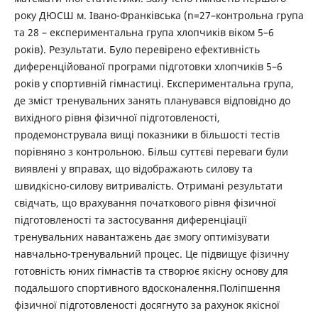
року ДЮСШ м. Івано-Франківська (n=27–контрольна група
та 28 – експериментальна група хлопчиків віком 5–6
років). Результати. Було перевірено ефективність
диференційованої програми підготовки хлопчиків 5–6
років у спортивній гімнастиці. Експериментальна група,
де зміст тренувальних занять планувався відповідно до
вихідного рівня фізичної підготовленості,
продемонструвала вищі показники в більшості тестів
порівняно з контрольною. Більш суттєві переваги були
виявлені у вправах, що відображають силову та
швидкісно-силову витривалість. Отримані результати
свідчать, що врахування початкового рівня фізичної
підготовленості та застосування диференціації
тренувальних навантажень дає змогу оптимізувати
навчально-тренувальний процес. Це підвищує фізичну
готовність юних гімнастів та створює якісну основу для
подальшого спортивного вдосконалення.Поліпшення
фізичної підготовленості досягнуто за рахунок якісної