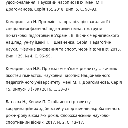
удосконалення. Науковий часопис НПУ імені М.П.
Драгоманова. Серія 15:. 2018. Вип. 5. С. 90–93.
Комаринська Н. Про зміст та організацію загальної і
спеціальної фізичної підготовки гімнасток групи
початкової підготовки в Україні. В: Вісник Чернігівського
нац.пед. ун-ту імені Т.Г. Шевченка. Серія: Педагогічні
науки. Фізичне виховання та спорт. Чернігів: ЧНПУ; 2015.
Вип. 129. № 4. С. 96–99.
Комаринська Н.Б. Про взаємозв’язок розвитку фізичних
якостей гімнасток. Науковий часопис Національного
педагогічного університету імені М.П. Драгоманова. Серія
15. Випуск 8 (78К) 2016. С. 33–37.
Батєєва Н., Кизим П. Особливості розвитку
координаційних здібностей у спортсменів акробатичного
рок-н-ролу віком 7–8 років. Слобожанський науково-
спортивний вісник. 2017. № 2. С. 13–17.