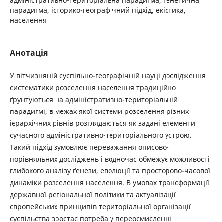
адміністративно-територіальна парадигма, генетична
парадигма, історико-географічний підхід, екістика,
населення
Анотація
У вітчизняній суспільно-географічній науці дослідження
систематики розселення населення традиційно
ґрунтуються на адміністративно-територіальній
парадигмі, в межах якої системи розселення різних
ієрархічних рівнів розглядаються як задані елементи
сучасного адміністративно-територіального устрою.
Такий підхід зумовлює переважання описово-
порівняльних досліджень і водночас обмежує можливості
глибокого аналізу ґенези, еволюції та просторово-часової
динаміки розселення населення. В умовах трансформації
державної регіональної політики та актуалізації
європейських принципів територіальної організації
суспільства зростає потреба у переосмисленні