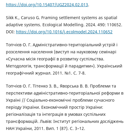
https://doi.org/10.15407/UGZ2024.02.013
.
Sikk K., Caruso G. Framing settlement systems as spatial
adaptive systems. Ecological Modelling. 2024. 490: 110652.
DOI:
https://doi.org/10.1016/j.ecolmodel.2024.110652
Топчієв О. Г. Адміністративно-територіальний устрій і
розселення населення (виступ на науковому семінарі
«Сучасна місія географії в розвитку суспільства.
Методологія, трансформації й парадигми»). Український
географічний журнал. 2011. №1. С. 7-8.
Топчієв О. Г. Тітенко З. В., Яворська В. В. Проблеми та
перспективи адміністративно-територіальної реформи в
Україні // Соціально-економічні проблеми сучасного
періоду України. Економічний простір України:
регіоналізація та інтеграція в умовах суспільних
трансформацій. Львів: Інститут регіональних досліджень
НАН України, 2011. Вип. 1 (87). С. 3–12.