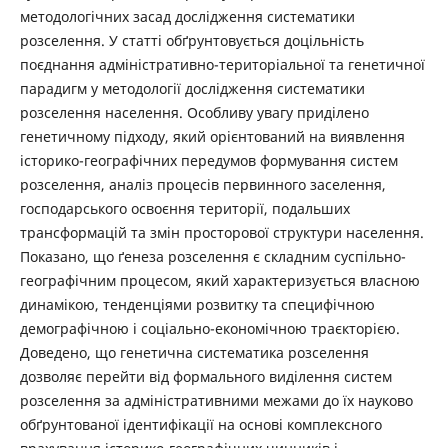
методологічних засад дослідження систематики
розселення. У статті обґрунтовується доцільність
поєднання адміністративно-територіальної та генетичної
парадигм у методології дослідження систематики
розселення населення. Особливу увагу приділено
генетичному підходу, який орієнтований на виявлення
історико-географічних передумов формування систем
розселення, аналіз процесів первинного заселення,
господарського освоєння території, подальших
трансформацій та змін просторової структури населення.
Показано, що ґенеза розселення є складним суспільно-
географічним процесом, який характеризується власною
динамікою, тенденціями розвитку та специфічною
демографічною і соціально-економічною траєкторією.
Доведено, що генетична систематика розселення
дозволяє перейти від формального виділення систем
розселення за адміністративними межами до їх науково
обґрунтованої ідентифікації на основі комплексного