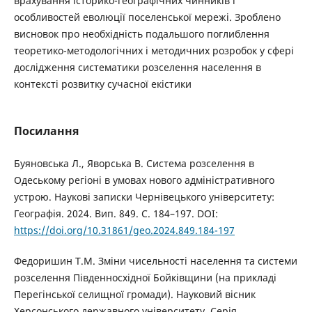
врахування історико-географічних чинників і
особливостей еволюції поселенської мережі. Зроблено
висновок про необхідність подальшого поглиблення
теоретико-методологічних і методичних розробок у сфері
дослідження систематики розселення населення в
контексті розвитку сучасної екістики
Посилання
Буяновська Л., Яворська В. Система розселення в
Одеському регіоні в умовах нового адміністративного
устрою. Наукові записки Чернівецького університету:
Географія. 2024. Вип. 849. С. 184–197. DOI:
https://doi.org/10.31861/geo.2024.849.184-197
Федоришин Т.М. Зміни чисельності населення та системи
розселення Південносхідної Бойківщини (на прикладі
Перегінської селищної громади). Науковий вісник
Херсонського державного університету. Серія