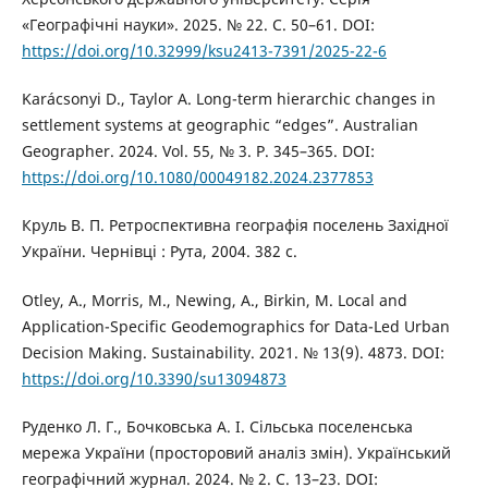
«Географічні науки». 2025. № 22. С. 50–61. DOI:
https://doi.org/10.32999/ksu2413-7391/2025-22-6
Karácsonyi D., Taylor A. Long-term hierarchic changes in
settlement systems at geographic “edges”. Australian
Geographer. 2024. Vol. 55, № 3. P. 345–365. DOI:
https://doi.org/10.1080/00049182.2024.2377853
Круль В. П. Ретроспективна географія поселень Західної
України. Чернівці : Рута, 2004. 382 с.
Otley, A., Morris, M., Newing, A., Birkin, M. Local and
Application-Specific Geodemographics for Data-Led Urban
Decision Making. Sustainability. 2021. № 13(9). 4873. DOI:
https://doi.org/10.3390/su13094873
Руденко Л. Г., Бочковська А. І. Сільська поселенська
мережа України (просторовий аналіз змін). Український
географічний журнал. 2024. № 2. С. 13–23. DOI: