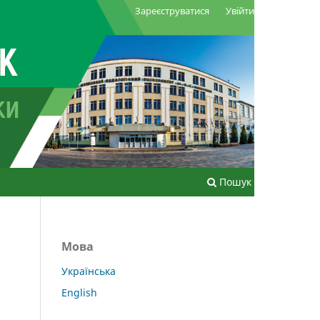
Зареєструватися
Увійти
Пошук
Мова
Українська
English