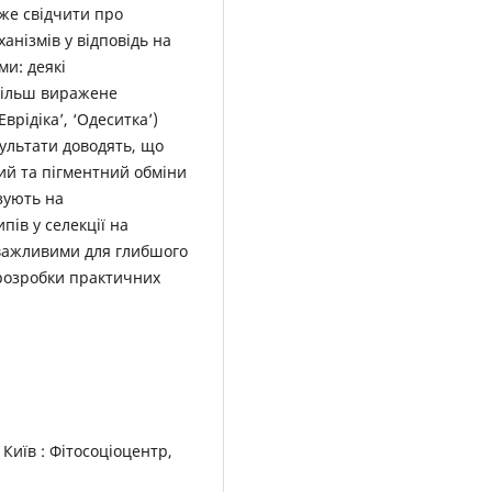
оже свідчити про
анізмів у відповідь на
ми: деякі
 більш виражене
Еврідіка’, ‘Одеситка’)
ультати доводять, що
ий та пігментний обміни
азують на
ів у селекції на
є важливими для глибшого
а розробки практичних
Київ : Фітосоціоцентр,