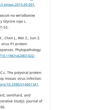
6/j.pmpp.2015.09.001
.
васолі на метаболізм
 Glycine soja L.
47–52.
., Chen J., Wei Z., Sun Z.
 virus P1 protein
esponses. Phytopathology
g/10.1186/s42483-022-
 C.L. The potyviral protein
ip mosaic virus infection.
.org/10.3390/v14061341
.
hard, semihard, and
orative Study). Journal of
406.