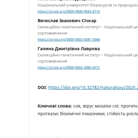
Національний університет біоресурсів та природок
https://orcid.org/0009-0000-9943-0710
Вячеслав Іванович Січкар
Селекційно-генетичний інститут – Національний це
сортовивчення
https://orcid.org/0000-0003-0581-5068
Галина Дмитрівна Лаврова
Селекційно-генетичний інститут – Національний це
сортовивчення
https://orcid.org/0000-0002-3086-6572
DOI:
https://doi.org/10.32782/naturalspu/2025.
Ключові слова:
соя, вірус мозаїки сої; протеїн
протеази; біохімічні показники; стійкість росл