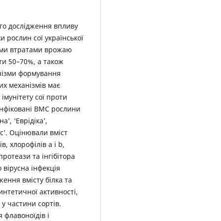
го дослідження впливу
ки рослин сої української
вими втратами врожаю
ати 50–70%, а також
анізми формування
их механізмів має
імунітету сої проти
 інфіковані ВМС рослини
а’, ‘Еврідіка’,
ікс’. Оцінювали вміст
, хлорофілів а і b,
протеази та інгібітора
 вірусна інфекція
ення вмісту білка та
интетичної активності,
у частини сортів.
 флавоноїдів і