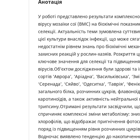
Анотація
У роботі представлено результати комплексно
вірусу мозаїки сої (ВМС) на біохімічні показни
селекції. Актуальність теми зумовлена суттє
цієї культури внаслідок інфекції, що може сяг
недостатнім рівнем знань про біохімічні мех
захисних реакцій у рослин-хазяїв. Розкриття ц
ключове значення для селекції та підвищення 
вірусів.Об’єктом дослідження були здорові та
сортів ‘Аврора’, ‘Аріадна’, ‘Васильківська’, ‘Змін
‘Серенада’, ‘Сяйво’, ‘Одеситка’, ‘Таврія’, ‘Фен
загального білка, розчинних цукрів, флавоноїдів
каротиноїдів, а також активність нейтральної 
трипсину.Отримані результати засвідчили, що
спричиняє комплексні зміни метаболізму: зниж
хлорофілів, що відображає пригнічення фотос
поряд із підвищенням рівня розчинних цукрів 
Водночас виявлено тенденцію до накопичення