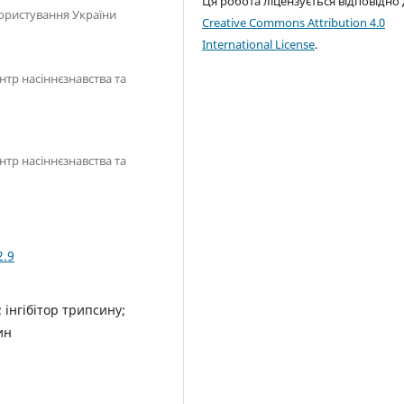
Ця робота ліцензується відповідно
ористування України
Creative Commons Attribution 4.0
International License
.
нтр насіннєзнавства та
нтр насіннєзнавства та
2.9
; інгібітор трипсину;
ин