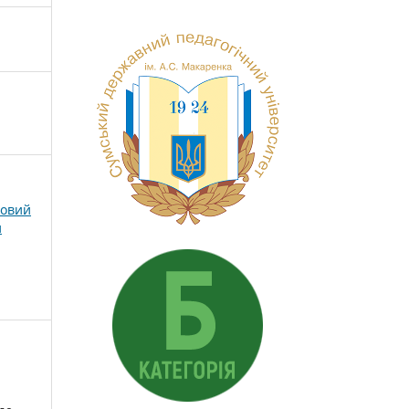
ковий
и