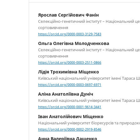
Ярослав Сергійович Фанін
Селекційно-генетичний інститут – Національний це
сортовивчення
https://orcid.org/0000-0003-3129-7583
Ольга Олегівна Молодченкова
Селекційно-генетичний інститут – Національний це
сортовивчення
https://orcid.org/0000-0003-2511-0866
Лідія Трохимівна Міщенко
Київський національний університет імені Тараса 
https://orcid.org/0000-0003-0697-6971
Аліна Анатоліївна Дуніч
Київський національний університет імені Тараса 
https://orcid.org/0000-0001-9614-3441
Іван Анатолійович Міщенко
Національний університет біоресурсів та природок
https://orcid.org/0000-0002-2919-8546
Анна Валеріївна Дащенко