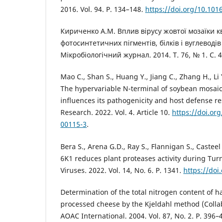
2016. Vol. 94. P. 134–148.
https://doi.org/10.101
Кириченко А.М. Вплив вірусу жовтої мозаїки к
фотосинтетичних пігментів, білків і вуглеводів у
Мікробіологічний журнал. 2014. Т. 76, № 1. С. 
Mao C., Shan S., Huang Y., Jiang C., Zhang H., Li Y
The hypervariable N-terminal of soybean mosaic
influences its pathogenicity and host defense r
Research. 2022. Vol. 4. Article 10.
https://doi.or
00115-3
.
Bera S., Arena G.D., Ray S., Flannigan S., Casteel
6K1 reduces plant proteases activity during Turn
Viruses. 2022. Vol. 14, No. 6. P. 1341.
https://doi
Determination of the total nitrogen content of 
processed cheese by the Kjeldahl method (Collab
AOAC International. 2004. Vol. 87, No. 2. P. 396–