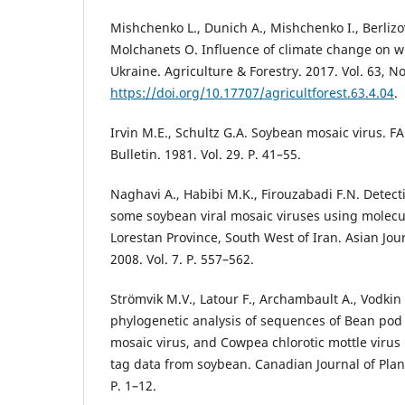
Mishchenko L., Dunich A., Mishchenko I., Berlizov
Molchanets O. Influence of climate change on whe
Ukraine. Agriculture & Forestry. 2017. Vol. 63, No
https://doi.org/10.17707/agricultforest.63.4.04
.
Irvin M.E., Schultz G.A. Soybean mosaic virus. F
Bulletin. 1981. Vol. 29. P. 41–55.
Naghavi A., Habibi M.K., Firouzabadi F.N. Detecti
some soybean viral mosaic viruses using molecu
Lorestan Province, South West of Iran. Asian Jour
2008. Vol. 7. P. 557–562.
Strömvik M.V., Latour F., Archambault A., Vodkin 
phylogenetic analysis of sequences of Bean pod
mosaic virus, and Cowpea chlorotic mottle viru
tag data from soybean. Canadian Journal of Plant
P. 1–12.