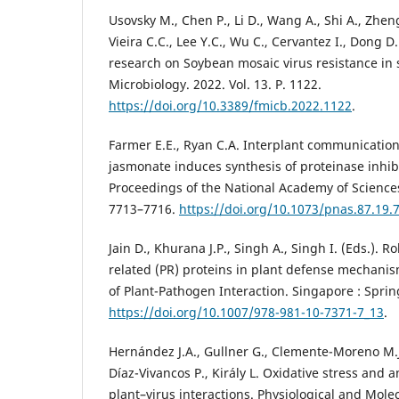
Usovsky M., Chen P., Li D., Wang A., Shi A., Zheng
Vieira C.C., Lee Y.C., Wu C., Cervantez I., Dong 
research on Soybean mosaic virus resistance in 
Microbiology. 2022. Vol. 13. P. 1122.
https://doi.org/10.3389/fmicb.2022.1122
.
Farmer E.E., Ryan C.A. Interplant communication
jasmonate induces synthesis of proteinase inhibi
Proceedings of the National Academy of Sciences.
7713–7716.
https://doi.org/10.1073/pnas.87.19.
Jain D., Khurana J.P., Singh A., Singh I. (Eds.). R
related (PR) proteins in plant defense mechanis
of Plant-Pathogen Interaction. Singapore : Sprin
https://doi.org/10.1007/978-981-10-7371-7_13
.
Hernández J.A., Gullner G., Clemente-Moreno M.J.
Díaz-Vivancos P., Király L. Oxidative stress and 
plant–virus interactions. Physiological and Mole