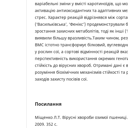
варіабельні зміни у вмісті каротиноїдів, що м
активацію антиоксидантних та адаптивних мех
стрес. Характер реакцій відрізнявся між сорта
(‘Васильківська’, ‘Фенікс’) продемонстрували
зростання захисних метаболітів, тоді як інші (‘
виявили більшу вразливість.Таким чином, рез
ВМС істотно трансформує білковий, вуглеводн
у рослин сої, а сортові відмінності реакцій вк
перспективність використання окремих генотип
стійкість до вірусних хвороб. Отримані дані 
розуміння біохімічних механізмів стійкості т
заходів захисту посівів сої.
Посилання
Міщенко Л.Т. Вірусні хвороби озимої пшениці. 
2009. 352 с.