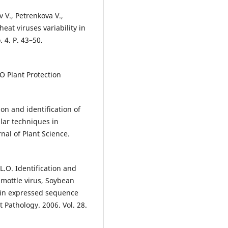
 V., Petrenkova V.,
at viruses variability in
. 4. P. 43–50.
AO Plant Protection
on and identification of
lar techniques in
nal of Plant Science.
L.O. Identification and
 mottle virus, Soybean
s in expressed sequence
 Pathology. 2006. Vol. 28.