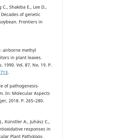
 C., Shakiba E., Lee D.,
D. Decades of genetic
soybean. Frontiers in
: airborne methyl
tors in plant leaves.
 1990. Vol. 87, No. 19. P.
7713
.
ole of pathogenesis-
m. In: Molecular Aspects
ger, 2018. P. 265–280.
, Künstler A., Juhász C.,
antioxidative responses in
cular Plant Pathology.