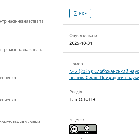
PDF
нтр насіннєзнавства та
Опубліковано
2025-10-31
нтр насіннєзнавства та
Номер
№ 2 (2025): Слобожанський нау
вісник. Серія: Природничі наук
Шевченка
Розділ
1. БІОЛОГІЯ
Шевченка
Ліцензія
ористування України