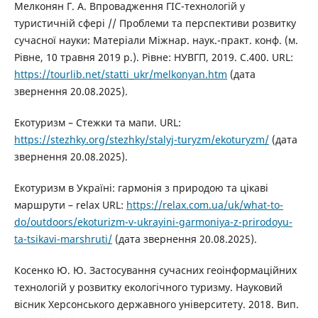
Мелконян Г. А. Впровадження ГІС-технологій у
туристичній сфері // Проблеми та перспективи розвитку
сучасної науки: Матеріали Міжнар. наук.-практ. конф. (м.
Рівне, 10 травня 2019 р.). Рівне: НУВГП, 2019. C.400. URL:
https://tourlib.net/statti_ukr/melkonyan.htm
(дата
звернення 20.08.2025).
Екотуризм – Стежки та мапи. URL:
https://stezhky.org/stezhky/stalyj-turyzm/ekoturyzm/
(дата
звернення 20.08.2025).
Екотуризм в Україні: гармонія з природою та цікаві
маршрути – relax URL:
https://relax.com.ua/uk/what-to-
do/outdoors/ekoturizm-v-ukrayini-garmoniya-z-prirodoyu-
ta-tsikavi-marshruti/
(дата звернення 20.08.2025).
Косенко Ю. Ю. Застосування сучасних геоінформаційних
технологій у розвитку екологічного туризму. Науковий
вісник Херсонського державного університету. 2018. Вип.