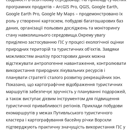
програмних продуктів – ArcGIS Pro, QGIS, Google Earth,
Google Earth Pro, Google My Maps – продемонстровано їх
роль у створенні картосхем, побудові багатошарових баз
даних, організації польових досліджень та моніторингу
стану навколишнього середовища.Окрему увагу
приділено застосуванню ГІС у процесі екологічної оцінки
природних територій та туристичних об’єктів. Завдяки
можливостям аналізу просторових даних можна
відстежувати антропогенне навантаження, контролювати
використання природних лікувальних ресурсів і
планувати стратегії сталого розвитку рекреаційних зон.
Показано, що картографічне відображення туристичних
маршрутів забезпечує зручність у плануванні подорожей,
а також виступає дієвим інструментом для підвищення
туристичної привабливості регіонів. Приклади побудови
екомаршрутів у межах Путивльського туристичного
кластера і картографування басейну річки Ворскли
підтверджують практичну значущість використання ГІС у