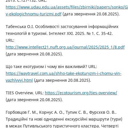
2015. С.127-132. URL:
https://www.udau.edu.ua/assets/files/zbirniki/papers/sonko/G
v-ekologichnomu-turizmi.pdf
(дата звернення 20.08.2025).
Табенська О.І. Особливості застосування інформаційних
технологій в туризмі. Інтелект XXI. 2025. № 1. С. 35-42.
URL:
http://www.intellect21.nuft.org.ua/journal/2025/2025_1/8.pdf
(дата звернення 20.08.2025).
Що таке екотуризм і чому він важливий? URL:
https://waytravel.com.ua/shho-take-ekoturyzm-i-chomu-vin-
vazhlyvyj.html
(дата звернення 20.08.2025).
TIES Overview. URL:
https://ecotourism.org/ties-overview/
(дата звернення 20.08.2025).
Горбовцов Г. М., Корнус А. О., Тупик С. В., Фурсєєв О. В..
Традиційні та нові одноденні екскурсійні маршрути (тури)
в межах Путивльського туристичного кластера. Четверті