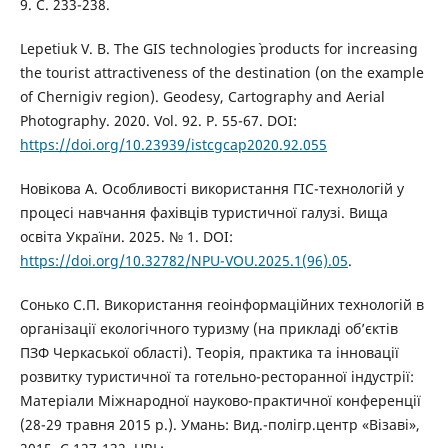
9. С. 233-238.
Lepetiuk V. B. The GIS technologies` products for increasing
the tourist attractiveness of the destination (on the example
of Chernigiv region). Geodesy, Cartography and Aerial
Photography. 2020. Vol. 92. P. 55-67. DOI:
https://doi.org/10.23939/istcgcap2020.92.055
Новікова А. Особливості використання ГІС-технологій у
процесі навчання фахівців туристичної галузі. Вища
освіта України. 2025. № 1. DOI:
https://doi.org/10.32782/NPU-VOU.2025.1(96).05
.
Сонько С.П. Використання геоінформаційних технологій в
організації екологічного туризму (на прикладі об’єктів
ПЗФ Черкаської області). Теорія, практика та інновації
розвитку туристичної та готельно-ресторанної індустрії:
Матеріали Міжнародної науково-практичної конференції
(28-29 травня 2015 р.). Умань: Вид.-полігр.центр «Візаві»,